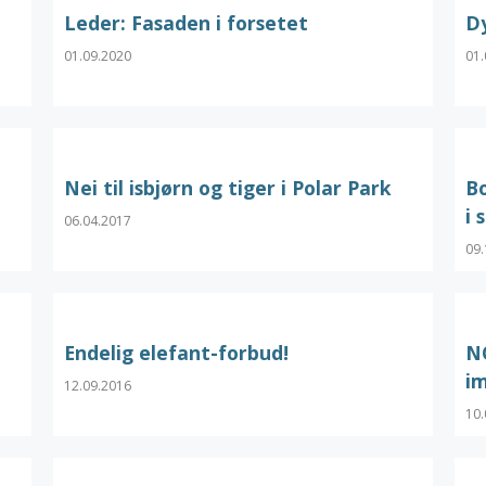
Leder: Fasaden i forsetet
D
01.09.2020
01.
Nei til isbjørn og tiger i Polar Park
Bo
i 
06.04.2017
09.
Endelig elefant-forbud!
N
im
12.09.2016
10.