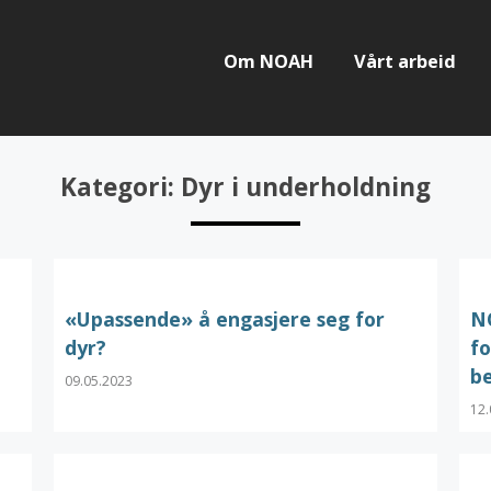
Om NOAH
Vårt arbeid
Kategori:
Dyr i underholdning
«Upassende» å engasjere seg for
NO
dyr?
fo
be
09.05.2023
12.