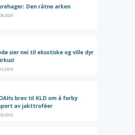
yrehager: Den råtne arken
08.2020
dø sier nei til eksotiske og ville dyr
sirkus!
12.2016
OAHs brev til KLD om å forby
port av jakttroféer
09.2015