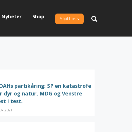
Nyheter
Shop
Støtt oss
AHs partikåring: SP en katastrofe
r dyr og natur, MDG og Venstre
st i test.
07.2021