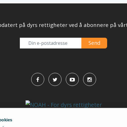
datert på dyrs rettigheter ved å abonnere på vår
ookies
NOAH - for dyrs rettigheter
• Dronningensgate 13, 0152 Oslo