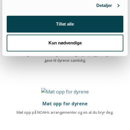
engasjement for dyrene videre.
Detaljer
Tillat alle
Kun nødvendige
Gave med mening
Gi en gave med mening til bursdag, bryllup og jul - og en
gave til dyrene samtidig.
Møt opp for dyrene
Møt opp på NOAHs arrangementer og vis at du bryr deg.