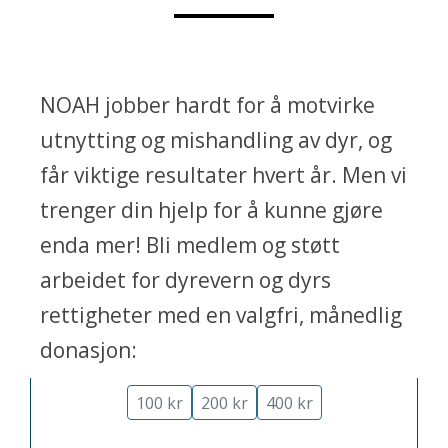
NOAH jobber hardt for å motvirke
utnytting og mishandling av dyr, og
får viktige resultater hvert år. Men vi
trenger din hjelp for å kunne gjøre
enda mer! Bli medlem og støtt
arbeidet for dyrevern og dyrs
rettigheter med en valgfri, månedlig
Hjelp dyrene
- bli månedsgiver:
donasjon:
100 kr
200 kr
400 kr