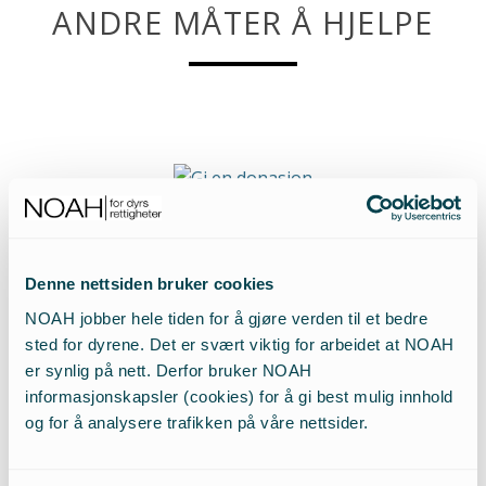
ANDRE MÅTER Å HJELPE
Gi en donasjon
Gi en valgfritt beløp til dyrene via Vipps (17420), PayPal eller
bank.
Denne nettsiden bruker cookies
NOAH jobber hele tiden for å gjøre verden til et bedre
sted for dyrene. Det er svært viktig for arbeidet at NOAH
er synlig på nett. Derfor bruker NOAH
informasjonskapsler (cookies) for å gi best mulig innhold
og for å analysere trafikken på våre nettsider.
Testament
Ved å tilgodese NOAH i ditt testament, lever ditt