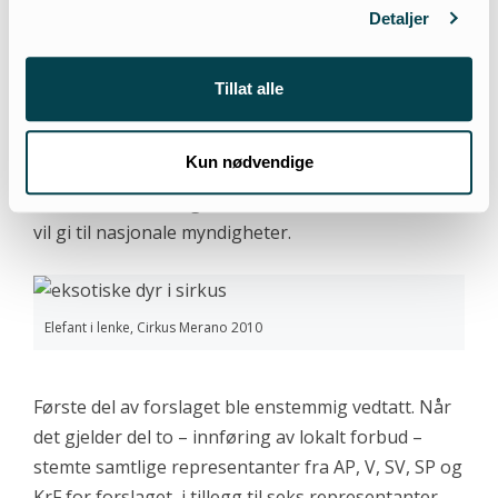
Detaljer
Arendal nå har mulighet til å si ifra at eksotiske dyr
i sirkus ikke er greit. Olaf Bakke (SP) sa at
kommunen bør ta avstand fra dårlig dyrevelferd for
Tillat alle
underholdningens skyld, og Rune Sævre (SV)
uttalte at det her er snakk om en viktig etisk
Kun nødvendige
vurdering – og understrekte, som forslagsstiller
Henriksen Aune, signalet enda et slikt lokalt vedtak
vil gi til nasjonale myndigheter.
Elefant i lenke, Cirkus Merano 2010
Første del av forslaget ble enstemmig vedtatt. Når
det gjelder del to – innføring av lokalt forbud –
stemte samtlige representanter fra AP, V, SV, SP og
KrF for forslaget, i tillegg til seks representanter