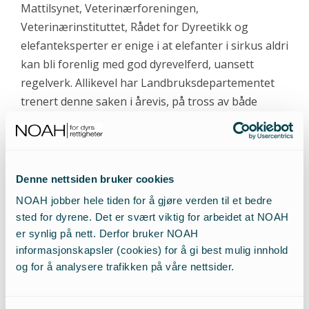
Mattilsynet, Veterinærforeningen,
Veterinærinstituttet, Rådet for Dyreetikk og
elefanteksperter er enige i at elefanter i sirkus aldri
kan bli forenlig med god dyrevelferd, uansett
regelverk. Allikevel har Landbruksdepartementet
trenert denne saken i årevis, på tross av både
faglige råd og stor motstand i befolkningen. Da er
det flott å se at flere og flere kommuner tar saken i
egne hender, og nå blir altså Arendal Norges tredje
kommune hvor sirkus med elefanter ikke lenger er
Denne nettsiden bruker cookies
velkomne.
NOAH jobber hele tiden for å gjøre verden til et bedre
sted for dyrene. Det er svært viktig for arbeidet at NOAH
Arendals politikere sier ifra
er synlig på nett. Derfor bruker NOAH
informasjonskapsler (cookies) for å gi best mulig innhold
Blant dem som talte fra talerstolen i bystyremøtet i
og for å analysere trafikken på våre nettsider.
Arendal var Line Haugland (AP). Hun poengterte at
alt som er lov ikke nødvendigvis er greit, og at