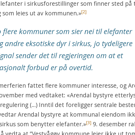
lefanter i sirkusforestillinger som finner sted på
[2]
gg som leies ut av kommunen.»
o flere kommuner som sier nei til elefanter
g andre eksotiske dyr i sirkus, jo tydeligere
ignal sender det til regjeringen om at et
asjonalt forbud er på overtid.
merferien fattet flere kommuner interesse, og A
november med vedtaket: «Arendal bystyre etterly
vregulering (…) Inntil det foreligger sentrale bes
vedtar Arendal bystyre at kommunal eiendom ikk
[3]
l sirkus som benytter elefanter.»
9. desember ra
å vedta at ”Vestvågøy kommune leier ikke ut tom