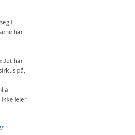
seg i
usene har
 «Det har
sirkus på,
il å
ikke leier
er