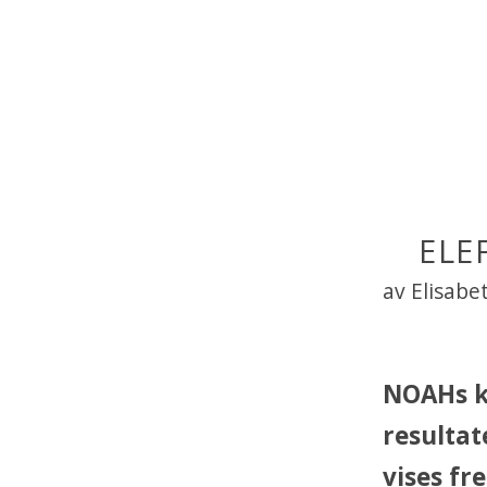
ELE
av Elisab
NOAHs ka
resultat
vises fr