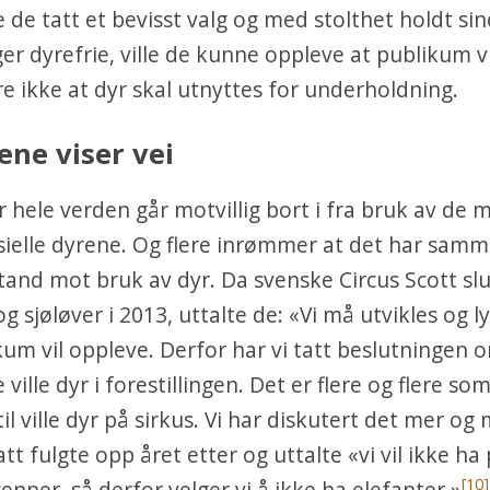
 de tatt et bevisst valg og med stolthet holdt sin
nger dyrefrie, ville de kunne oppleve at publikum vi
are ikke at dyr skal utnyttes for underholdning.
ene viser vei
r hele verden går motvillig bort i fra bruk av de 
sielle dyrene. Og flere inrømmer at det har sam
and mot bruk av dyr. Da svenske Circus Scott sl
g sjøløver i 2013, uttalte de: «Vi må utvikles og ly
kum vil oppleve. Derfor har vi tatt beslutningen 
ville dyr i forestillingen. Det er flere og flere som
il ville dyr på sirkus. Vi har diskutert det mer og 
att fulgte opp året etter og uttalte «vi vil ikke h
[10]
nner, så derfor velger vi å ikke ha elefanter.»