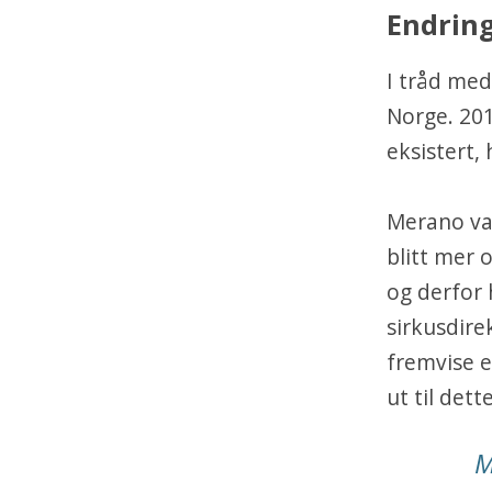
Endring
I tråd med
Norge. 201
eksistert, 
Merano var
blitt mer 
og derfor 
sirkusdire
fremvise 
ut til dette
M