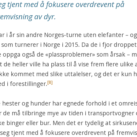
eg tjent med å fokusere overdrevent på
remvisning av dyr.
r i år sin andre Norges-turne uten elefanter – og
 som turnerer i Norge i 2015. Da de i fjor droppet
e oppga også de «plassproblemer» som årsak – m
 de heller ville ha plass til å vise frem flere ulike a
ikke kommet med slike uttalelser, og det er kun 
[8]
 i forestillinger.
e hester og hunder har egnede forhold i et omre
r de må tilbringe mye av tiden i transportvogner
ke binger eller bur. Men det er tydelig at sirkusen
 seg tjent med å fokusere overdrevent på fremvi