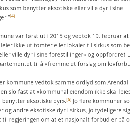
rkus som benytter eksotiske eller ville dyr i sine
[4]
ger.”
ne var først ut i 2015 og vedtok 19. februar at
ier ikke ut tomter eller lokaler til sirkus som b
eller ville dyr i sine forestillinger» og oppfordret
artementet til å «fremme et forslag om lovforbu
er kommune vedtok samme ordlyd som Arendal 
en slo fast at «kommunal eiendom ikke skal leies 
[6]
 benytter eksotiske dyr».
Jo flere kommuner so
er og andre eksotiske dyr i sirkus, jo tydeligere si
 til regjeringen om at et nasjonalt forbud er på o