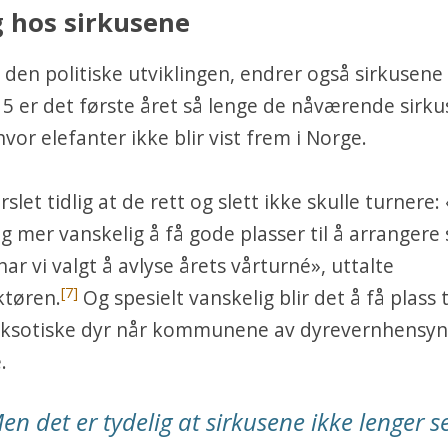
 hos sirkusene
 den politiske utviklingen, endrer også sirkusene 
5 er det første året så lenge de nåværende sirk
hvor elefanter ikke blir vist frem i Norge.
slet tidlig at de rett og slett ikke skulle turnere:
og mer vanskelig å få gode plasser til å arrangere 
har vi valgt å avlyse årets vårturné», uttalte
[7]
ktøren.
Og spesielt vanskelig blir det å få plass t
eksotiske dyr når kommunene av dyrevernhensyn 
.
en det er tydelig at sirkusene ikke lenger s