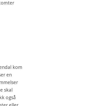
 tomter
rendal kom
ser en
temmelser
e skal
kk også
ter eller