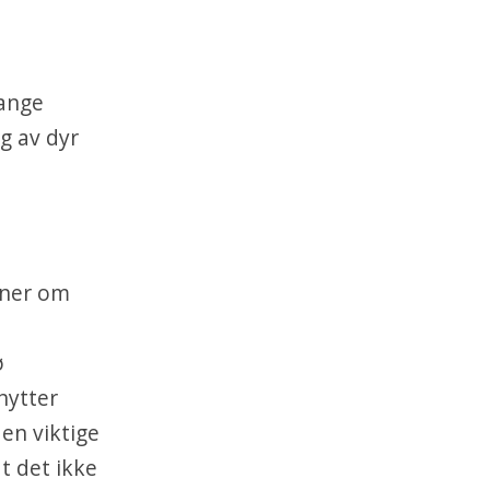
mange
g av dyr
uner om
ø
nytter
den viktige
t det ikke