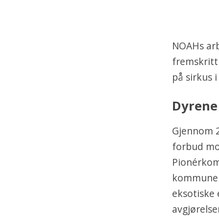
NOAHs arbe
fremskritt
på sirkus i
Dyrene
Gjennom 2
forbud mot
Pionérkom
kommune le
eksotiske e
avgjørelse