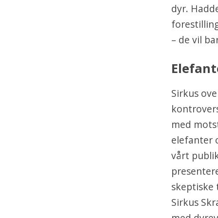
dyr. Hadde
forestilli
– de vil b
Elefant
Sirkus ove
kontrover
med motst
elefanter o
vårt publi
presentere 
skeptiske t
Sirkus Skr
med dyreve