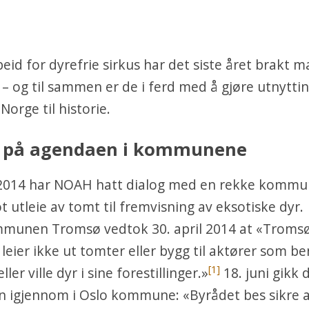
id for dyrefrie sirkus har det siste året brakt 
 – og til sammen er de i ferd med å gjøre utnyttin
 Norge til historie.
 på agendaen i kommunene
014 har NOAH hatt dialog med en rekke komm
 utleie av tomt til fremvisning av eksotiske dyr.
munen Tromsø vedtok 30. april 2014 at «Troms
ier ikke ut tomter eller bygg til aktører som be
[1]
ller ville dyr i sine forestillinger.»
18. juni gikk 
n igjennom i Oslo kommune: «Byrådet bes sikre a