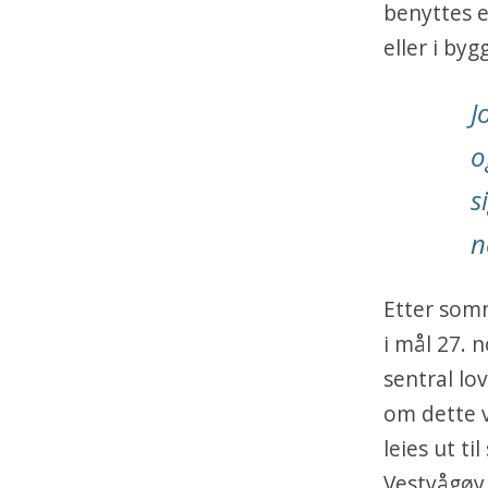
benyttes e
eller i by
J
o
s
n
Etter som
i mål 27. 
sentral lo
om dette 
leies ut ti
Vestvågøy 