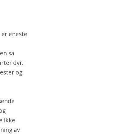
 er eneste
en sa
rter dyr. I
hester og
isende
 og
e ikke
sning av