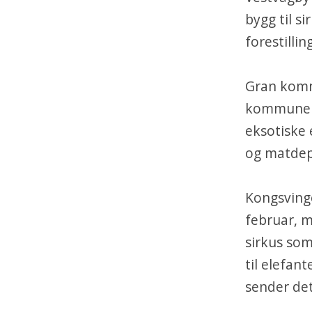
bygg til si
forestillin
Gran kommu
kommune le
eksotiske 
og matdep
Kongsving
februar, m
sirkus som
til elefant
sender det