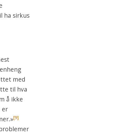
e
l ha sirkus
mest
menheng
uttet med
tte til hva
om å ikke
 er
[9]
mer.»
a problemer