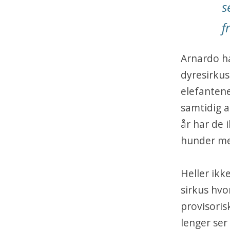
s
f
Arnardo ha
dyresirkus
elefanten
samtidig at
år har de 
hunder med
Heller ikk
sirkus hvo
provisoris
lenger ser