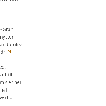
 «Gran
enytter
 Landbruks-
[5]
d».
25.
ut til
m sier nei
gnal
vertid.