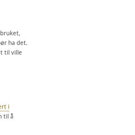
dbruket,
ør ha det.
til ville
rt i
 til å