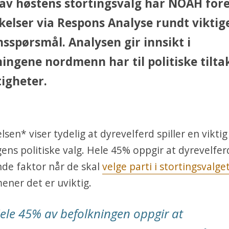
av høstens stortingsvalg har NOAH fore
elser via Respons Analyse rundt viktig
sspørsmål. Analysen gir innsikt i
ingene nordmenn har til politiske tilta
tigheter.
en* viser tydelig at dyrevelferd spiller en viktig 
ens politiske valg. Hele 45% oppgir at dyrevelfer
de faktor når de skal
velge parti i stortingsvalge
ner det er uviktig.
ele 45% av befolkningen oppgir at