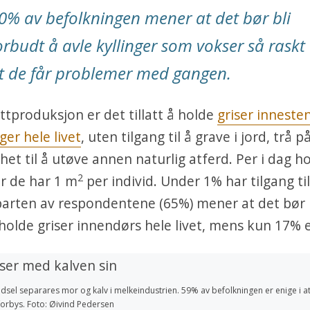
0% av befolkningen mener at det bør bli
orbudt å avle kyllinger som vokser så raskt
t de får problemer med gangen.
øttproduksjon er det tillatt å holde
griser innesten
ger hele livet
, uten tilgang til å grave i jord, trå p
ghet til å utøve annen naturlig atferd. Per i dag ho
2
er de har 1 m
per individ. Under 1% har tilgang til
arten av respondentene (65%) mener at det bør 
holde griser innendørs hele livet, mens kun 17% 
fødsel separares mor og kalv i melkeindustrien. 59% av befolkningen er enige i 
forbys. Foto: Øivind Pedersen