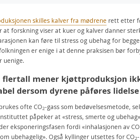
duksjonen skilles kalver fra mødrene
rett etter 
or at forskning viser at kuer og kalver danner ster
rasjonen kan føre til stress og ubehag for begge
olkningen er enige i at denne praksisen bør for
r uenige.
t flertall mener kjøttproduksjon ik
bel dersom dyrene påføres lidelse
 brukes ofte CO
-gass som bedøvelsesmetode, se
2
nstituttet påpeker at «stress, smerte og ubehag
der eksponeringsfasen fordi «inhalasjonen av CO
om ubehagelig». Også kyllinger utsettes for CO
2