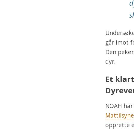
d
s
Undersøkel
går imot f
Den peker 
dyr.
Et klar
Dyreve
NOAH har 
Mattilsyne
opprette e