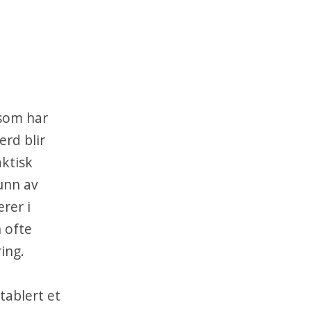
 som har
erd blir
aktisk
unn av
ærer i
 ofte
ing.
etablert et