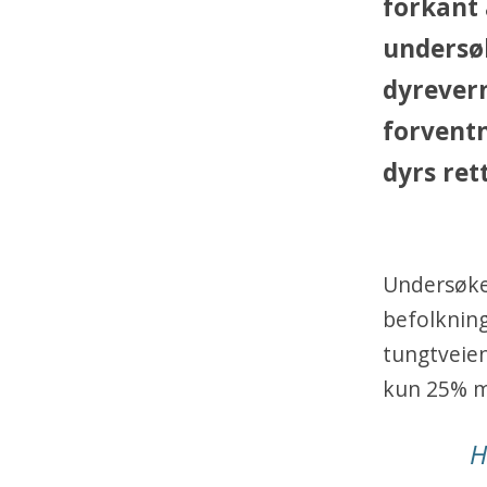
forkant 
undersøk
dyrevern
forventn
dyrs ret
Undersøkels
befolkning
tungtveien
kun 25% me
H