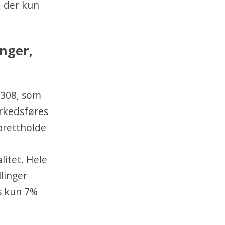
, der kun
inger,
 308, som
arkedsføres
prettholde
litet. Hele
linger
s kun 7%