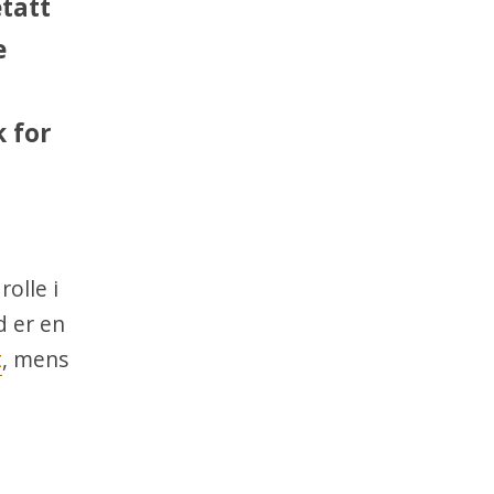
tatt
e
k for
rolle i
d er en
t
, mens