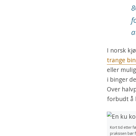
8
f
a
I norsk kj
trange bin
eller muli
i binger d
Over halvp
forbudt å 
Kort tid etter 
praksisen bør 