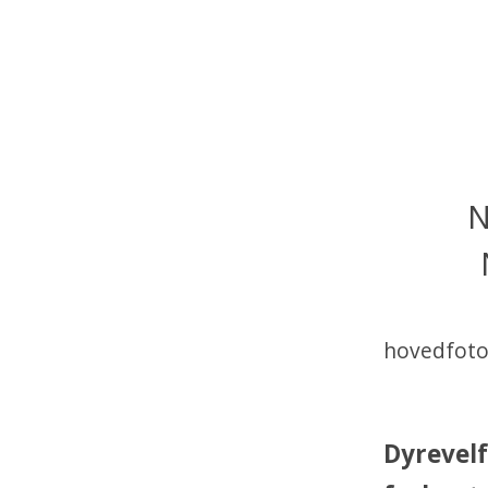
N
hovedfot
Dyrevelf