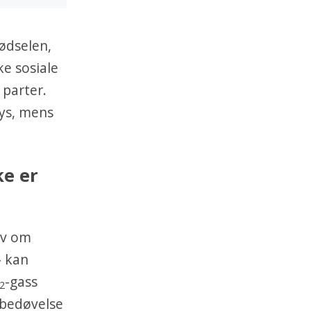
fødselen,
ke sosiale
 parter.
bys, mens
ke er
lv om
» kan
-gass
2
-bedøvelse