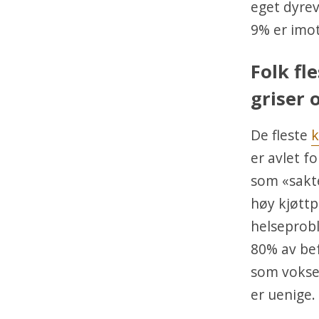
eget dyrev
9% er imot
Folk fl
griser 
De fleste
k
er avlet f
som «sakt
høy kjøttp
helseprobl
80% av bef
som vokse
er uenige.