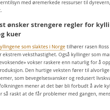
erntilsyn med øremerkede ressurser til dyrevern
.
est ønsker strengere regler for kyll
og kuer
yllingene som slaktes i Norge
tilhører rasen Ross
or ekstrem veksthastighet. Også kyllinger som m
evoksende» vokser raskere enn naturlig for å op
roduksjon. Den hurtige veksten fører til alvorlige
emer, som bevegelsesvansker og redusert livskva
olkningen mener at det bør bli forbudt å avle kyl
r så raskt at de får problemer med gangen, men