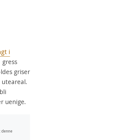
gt i
å gress
ldes griser
 uteareal.
bli
er uenige.
at denne