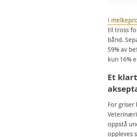
I melkepro
til tross f
bånd. Sepa
59% av bef
kun 16% e
Et klar
aksepta
For griser
Veterinæri
oppstå un
oppleves s