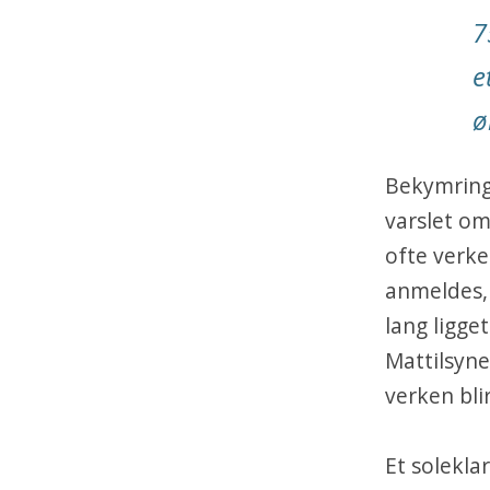
7
e
ø
Bekymringe
varslet om
ofte verke
anmeldes, 
lang ligge
Mattilsyne
verken bli
Et soleklar