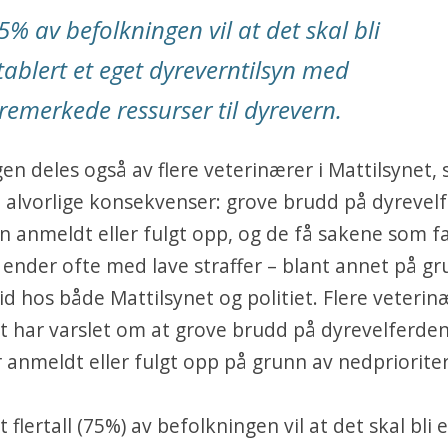
5% av befolkningen vil at det skal bli
tablert et eget dyreverntilsyn med
remerkede ressurser til dyrevern.
n deles også av flere veterinærer i Mattilsynet,
 alvorlige konsekvenser: grove brudd på dyrevelf
n anmeldt eller fulgt opp, og de få sakene som f
ender ofte med lave straffer – blant annet på gr
tid hos både Mattilsynet og politiet. Flere veterin
t har varslet om at grove brudd på dyrevelferden
r anmeldt eller fulgt opp på grunn av nedprioriter
t flertall (75%) av befolkningen vil at det skal bli 