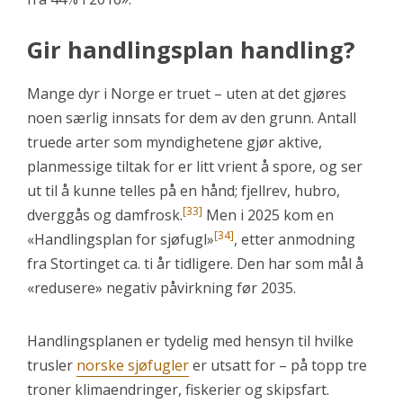
Gir handlingsplan handling?
Mange dyr i Norge er truet – uten at det gjøres
noen særlig innsats for dem av den grunn. Antall
truede arter som myndighetene gjør aktive,
planmessige tiltak for er litt vrient å spore, og ser
ut til å kunne telles på en hånd; fjellrev, hubro,
[33]
dverggås og damfrosk.
Men i 2025 kom en
[34]
«Handlingsplan for sjøfugl»
, etter anmodning
fra Stortinget ca. ti år tidligere. Den har som mål å
«redusere» negativ påvirkning før 2035.
Handlingsplanen er tydelig med hensyn til hvilke
trusler
norske sjøfugler
er utsatt for – på topp tre
troner klimaendringer, fiskerier og skipsfart.