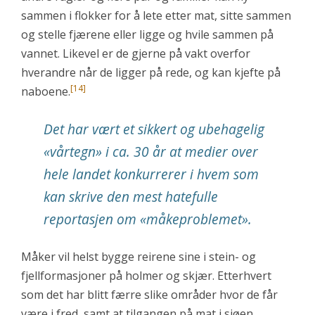
sammen i flokker for å lete etter mat, sitte sammen
og stelle fjærene eller ligge og hvile sammen på
vannet. Likevel er de gjerne på vakt overfor
hverandre når de ligger på rede, og kan kjefte på
[14]
naboene.
Det har vært et sikkert og ubehagelig
«vårtegn» i ca. 30 år at medier over
hele landet konkurrerer i hvem som
kan skrive den mest hatefulle
reportasjen om «måkeproblemet».
Måker vil helst bygge reirene sine i stein- og
fjellformasjoner på holmer og skjær. Etterhvert
som det har blitt færre slike områder hvor de får
være i fred, samt at tilgangen på mat i sjøen