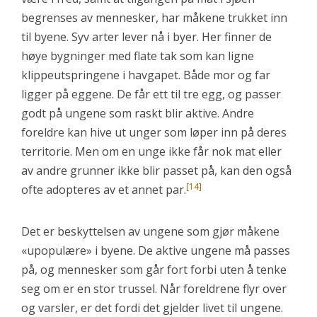
begrenses av mennesker, har måkene trukket inn
til byene. Syv arter lever nå i byer. Her finner de
høye bygninger med flate tak som kan ligne
klippeutspringene i havgapet. Både mor og far
ligger på eggene. De får ett til tre egg, og passer
godt på ungene som raskt blir aktive. Andre
foreldre kan hive ut unger som løper inn på deres
territorie. Men om en unge ikke får nok mat eller
av andre grunner ikke blir passet på, kan den også
[14]
ofte adopteres av et annet par.
Det er beskyttelsen av ungene som gjør måkene
«upopulære» i byene. De aktive ungene må passes
på, og mennesker som går fort forbi uten å tenke
seg om er en stor trussel. Når foreldrene flyr over
og varsler, er det fordi det gjelder livet til ungene.