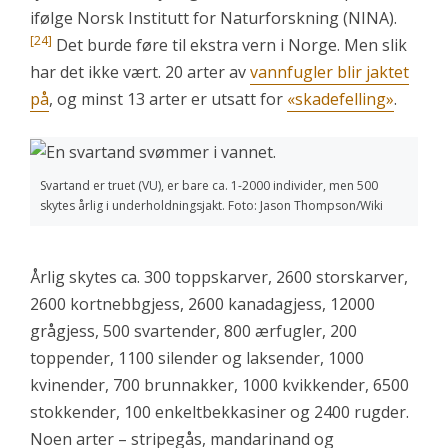
ifølge Norsk Institutt for Naturforskning (NINA).
[24]
Det burde føre til ekstra vern i Norge. Men slik
har det ikke vært. 20 arter av
vannfugler blir jaktet
på
, og minst 13 arter er utsatt for
«skadefelling»
.
Svartand er truet (VU), er bare ca. 1-2000 individer, men 500
skytes årlig i underholdningsjakt. Foto: Jason Thompson/Wiki
Årlig skytes ca. 300 toppskarver, 2600 storskarver,
2600 kortnebbgjess, 2600 kanadagjess, 12000
grågjess, 500 svartender, 800 ærfugler, 200
toppender, 1100 silender og laksender, 1000
kvinender, 700 brunnakker, 1000 kvikkender, 6500
stokkender, 100 enkeltbekkasiner og 2400 rugder.
Noen arter – stripegås, mandarinand og