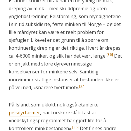
Et annet konkret tiltak har en betydelig bismak;
dreping av mink – med skuddpremie og uten
yngletidsfredning. Pelsfarming, som myndighetene
i sin tid subsidierte, førte minken til Norge – og det
lille mårdyret kan være et reelt problem for
sjøfugler. Likevel er det grunn til å spørre om
kontinuerlig dreping er det riktige. Hvert år drepes
[36]
ca. 4-6000 minker, og slik har det vært lenge.
Det
er en jakt med store dyrevernmessige
konsekvenser for minkene selv. Samtidig
innrømmer statlige instanser at bestanden ikke er
[37]
på vei ned, «snarere tvert imot».
På Island, som uklokt nok også etablerte
pelsdyrfarmer
, har forskere slått fast at
«nedskytingsprogrammet har gjort lite for å
[38]
kontrollere minkbestanden».
Det finnes andre