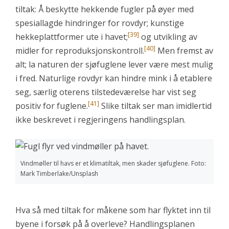
tiltak: Å beskytte hekkende fugler på øyer med
spesiallagde hindringer for rovdyr; kunstige
[39]
hekkeplattformer ute i havet;
og utvikling av
[40]
midler for reproduksjonskontroll.
Men fremst av
alt; la naturen der sjøfuglene lever være mest mulig
i fred. Naturlige rovdyr kan hindre mink i å etablere
seg, særlig oterens tilstedeværelse har vist seg
[41]
positiv for fuglene.
Slike tiltak ser man imidlertid
ikke beskrevet i regjeringens handlingsplan.
Vindmøller til havs er et klimatiltak, men skader sjøfuglene. Foto:
Mark Timberlake/Unsplash
Hva så med tiltak for måkene som har flyktet inn til
byene i forsøk på å overleve? Handlingsplanen