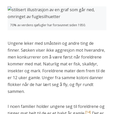
70% av verdens sjøfugler har forsvunnet siden 1950.
Ungene leker med småstein og andre ting de
finner. Søsken viser ikke aggresjon mot hverandre,
men konkurrerer om å være først når foreldrene
kommer med mat. Naturlig mat er fisk, skalldyr,
insekter og mark. Foreldrene mater dem frem til de
er 12 uker gamle. Unger fra samme koloni danner
flokker når de har lært seg å fly, og flyr rundt
sammen.
I noen familier holder ungene seg til foreldrene og
[14]
tigger mat helt til de er et halvt år gamle.
Det er