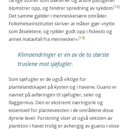
farlige stoffer som bakterier og andre patogener
[18]
blomstrer opp, og hindrer spredning av sykdom.
Det samme gjelder i menneskenære områder.
Folkehelseinstituttet skriver at måker gjør «nytte
som åtseletere, og rydder godt opp i fiskeslo og
[19]
annet matavfall fra mennesker».
Klimaendringer er en av de to største
truslene mot sjøfugler.
Som sjøfugler er de også viktige for
plantelandskapet på kysten og i havene. Guano er
navnet på avføringen til sjøfugler, seler og
flaggermus. Den er ekstremt næringsrik og
essensiell for planteveksten i de områdene disse
dyrene lever. Forskning viser at også veksten av
plankton i havet trolig er avhengig av guano i visse