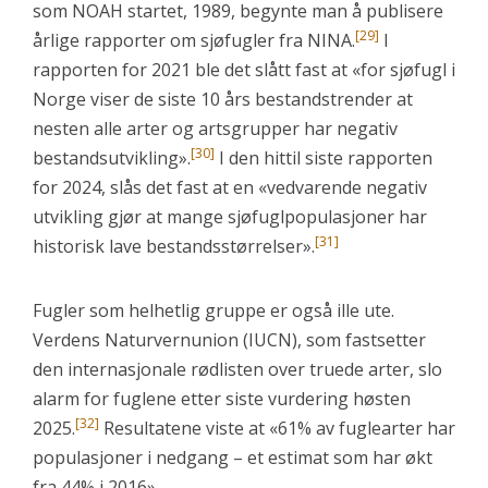
som NOAH startet, 1989, begynte man å publisere
[29]
årlige rapporter om sjøfugler fra NINA.
I
rapporten for 2021 ble det slått fast at «for sjøfugl i
Norge viser de siste 10 års bestandstrender at
nesten alle arter og artsgrupper har negativ
[30]
bestandsutvikling».
I den hittil siste rapporten
for 2024, slås det fast at en «vedvarende negativ
utvikling gjør at mange sjøfuglpopulasjoner har
[31]
historisk lave bestandsstørrelser».
Fugler som helhetlig gruppe er også ille ute.
Verdens Naturvernunion (IUCN), som fastsetter
den internasjonale rødlisten over truede arter, slo
alarm for fuglene etter siste vurdering høsten
[32]
2025.
Resultatene viste at «61% av fuglearter har
populasjoner i nedgang – et estimat som har økt
fra 44% i 2016».