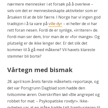
nærmere mennesker i et forsøk på å overleve –
selv om det er menneskeskapte aktiviteter som er
årsaken til at de blir færre. I Norge har vi ingen god
tradisjon i å ta vare på
ville dyr
– ei heller de vi har
rett foran nesen. Fordi de er synlige, «irriterer» de.
Fordi man ser dem, tror man de er «for mange». Og
plutselig er de ikke lenger der. Er det slik det
kommer til å gå med måkene? Vil havets klareste
stemmer bli borte?
Vårtegn med bismak
28. april kom årets første måkehets-reportasje, og
det var Porsgrunn Dagblad som hadde den
tvilsomme æren. Overskriften lød «Ble angrepet og
robbet for mat: – Psykopatiske rovdyr». Ikke-
nyheten var at en måke hadde tatt hamburgeren til