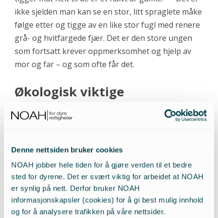
ikke sjelden man kan se en stor, litt spraglete måke
følge etter og tigge av en like stor fugl med renere
grå- og hvitfargede fjær. Det er den store ungen
som fortsatt krever oppmerksomhet og hjelp av
mor og far – og som ofte får det.
Økologisk viktige
Til tross for nabokrangling i hekkekolonien,
samarbeider måker fra flere par om å jage vekk
predatorer ved å fly mot dem, drive skinnangrep og
Denne nettsiden bruker cookies
[16]
skrike.
Adferden driver ofte vekk rovdyr som
NOAH jobber hele tiden for å gjøre verden til et bedre
hauk. Å hekke nær gråmåker er derfor en fordel
sted for dyrene. Det er svært viktig for arbeidet at NOAH
for bl.a. ærfugl og lundefugl. Lundefuglen er sterkt
er synlig på nett. Derfor bruker NOAH
truet. Ærfuglen er sårbar på rødlista, men blir
informasjonskapsler (cookies) for å gi best mulig innhold
fortsatt jaktet på.
og for å analysere trafikken på våre nettsider.