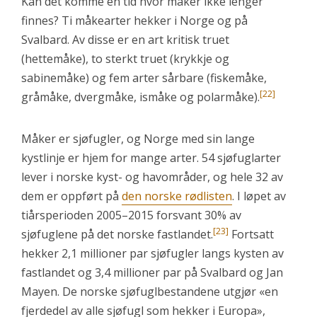
Kan det komme en tid hvor måker ikke lenger
finnes? Ti måkearter hekker i Norge og på
Svalbard. Av disse er en art kritisk truet
(hettemåke), to sterkt truet (krykkje og
sabinemåke) og fem arter sårbare (fiskemåke,
[22]
gråmåke, dvergmåke, ismåke og polarmåke).
Måker er sjøfugler, og Norge med sin lange
kystlinje er hjem for mange arter. 54 sjøfuglarter
lever i norske kyst- og havområder, og hele 32 av
dem er oppført på
den norske rødlisten
. I løpet av
tiårsperioden 2005–2015 forsvant 30% av
[23]
sjøfuglene på det norske fastlandet.
Fortsatt
hekker 2,1 millioner par sjøfugler langs kysten av
fastlandet og 3,4 millioner par på Svalbard og Jan
Mayen. De norske sjøfuglbestandene utgjør «en
fjerdedel av alle sjøfugl som hekker i Europa»,