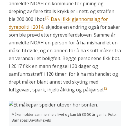
anmeldte NOAH en kommune for pining og
dreping av flere titalls krykkjer i nett, og straffen
[2]
ble 200 000 i bot.
Da vi fikk gjennomslag for
dyrepoliti i 2014
, skjedde en endring også for saker
som ble prøvd etter dyrevelferdsloven. Samme år
anmeldte NOAH en person for å ha mishandlet en
måke til døde, og en annen for å ha skutt måker fra
en veranda i et boligfelt. Begge personene fikk bot.
I 2017 fikk en mann fengsel i 30 dager og
samfunnsstraff i 120 timer, for å ha mishandlet og
drept måker blant annet ved skyting med
[3]
luftgevær, spark, ihjeltråkking og påkjørsel.
Måker holder sammen hele livet og kan bli 30-50 år gamle. Foto:
Barnabas Davoti/Pexels