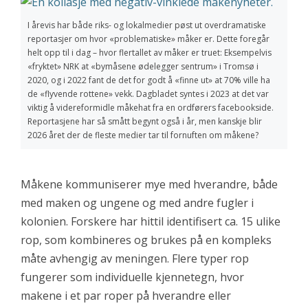
I årevis har både riks- og lokalmedier pøst ut overdramatiske
reportasjer om hvor «problematiske» måker er. Dette foregår
helt opp til i dag – hvor flertallet av måker er truet: Eksempelvis
«fryktet» NRK at «bymåsene ødelegger sentrum» i Tromsø i
2020, og i 2022 fant de det for godt å «finne ut» at 70% ville ha
de «flyvende rottene» vekk. Dagbladet syntes i 2023 at det var
viktig å videreformidle måkehat fra en ordførers facebookside.
Reportasjene har så smått begynt også i år, men kanskje blir
2026 året der de fleste medier tar til fornuften om måkene?
Måkene kommuniserer mye med hverandre, både
med maken og ungene og med andre fugler i
kolonien. Forskere har hittil identifisert ca. 15 ulike
rop, som kombineres og brukes på en kompleks
måte avhengig av meningen. Flere typer rop
fungerer som individuelle kjennetegn, hvor
makene i et par roper på hverandre eller