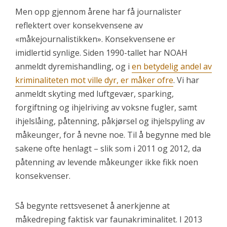
Men opp gjennom årene har få journalister
reflektert over konsekvensene av
«måkejournalistikken». Konsekvensene er
imidlertid synlige. Siden 1990-tallet har NOAH
anmeldt dyremishandling, og i
en betydelig andel av
kriminaliteten mot ville dyr, er måker ofre
. Vi har
anmeldt skyting med luftgevær, sparking,
forgiftning og ihjelriving av voksne fugler, samt
ihjelslåing, påtenning, påkjørsel og ihjelspyling av
måkeunger, for å nevne noe. Til å begynne med ble
sakene ofte henlagt – slik som i 2011 og 2012, da
påtenning av levende måkeunger ikke fikk noen
konsekvenser.
Så begynte rettsvesenet å anerkjenne at
måkedreping faktisk var faunakriminalitet. I 2013