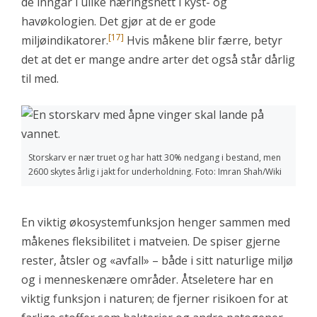
de inngår i ulike næringsnett i kyst- og
havøkologien. Det gjør at de er gode
[17]
miljøindikatorer.
Hvis måkene blir færre, betyr
det at det er mange andre arter det også står dårlig
til med.
Storskarv er nær truet og har hatt 30% nedgang i bestand, men
2600 skytes årlig i jakt for underholdning. Foto: Imran Shah/Wiki
En viktig økosystemfunksjon henger sammen med
måkenes fleksibilitet i matveien. De spiser gjerne
rester, åtsler og «avfall» – både i sitt naturlige miljø
og i menneskenære områder. Åtseletere har en
viktig funksjon i naturen; de fjerner risikoen for at