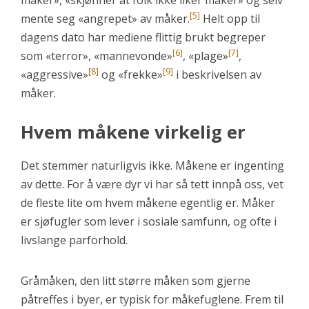
måker», «skjønner at folk ikke liker måker» og selv
[5]
mente seg «angrepet» av måker.
Helt opp til
dagens dato har mediene flittig brukt begreper
[6]
[7]
som «terror», «mannevonde»
, «plage»
,
[8]
[9]
«aggressive»
og «frekke»
i beskrivelsen av
måker.
Hvem måkene virkelig er
Det stemmer naturligvis ikke. Måkene er ingenting
av dette. For å være dyr vi har så tett innpå oss, vet
de fleste lite om hvem måkene egentlig er. Måker
er sjøfugler som lever i sosiale samfunn, og ofte i
livslange parforhold.
Gråmåken, den litt større måken som gjerne
påtreffes i byer, er typisk for måkefuglene. Frem til