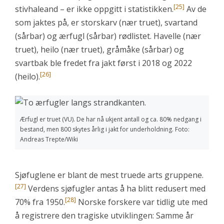
[25]
stivhaleand – er ikke oppgitt i statistikken.
Av de
som jaktes på, er storskarv (nær truet), svartand
(sårbar) og ærfugl (sårbar) rødlistet. Havelle (nær
truet), heilo (nær truet), gråmåke (sårbar) og
svartbak ble fredet fra jakt først i 2018 og 2022
[26]
(heilo).
Ærfugl er truet (VU). De har nå ukjent antall og ca. 80% nedgang i
bestand, men 800 skytes årlig i jakt for underholdning. Foto:
Andreas Trepte/Wiki
Sjøfuglene er blant de mest truede arts gruppene.
[27]
Verdens sjøfugler antas å ha blitt redusert med
[28]
70% fra 1950.
Norske forskere var tidlig ute med
å registrere den tragiske utviklingen: Samme år