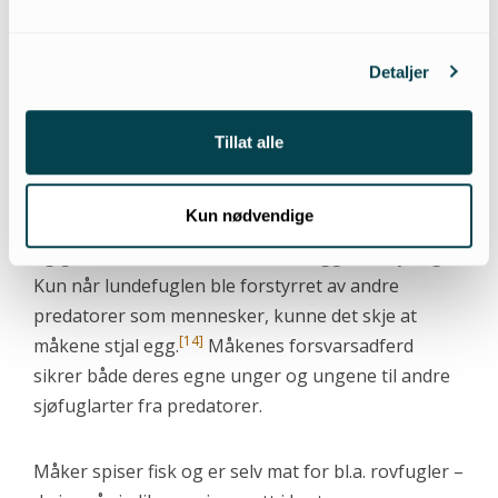
Måkenes forsvarsadferd sikrer både
deres egne unger og ungene til andre
Detaljer
sjøfuglarter fra predatorer.
Tillat alle
Selv om måker kan ta fugleunger og egg, er det en
misforståelse at de er spesielt farlige for andre
Kun nødvendige
sjøfugler. Tvert imot viste en studie på lundefugler
og gråmåker at måkene ikke tok egg eller kyllinger.
Kun når lundefuglen ble forstyrret av andre
predatorer som mennesker, kunne det skje at
[14]
måkene stjal egg.
Måkenes forsvarsadferd
sikrer både deres egne unger og ungene til andre
sjøfuglarter fra predatorer.
Måker spiser fisk og er selv mat for bl.a. rovfugler –