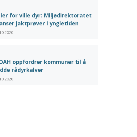
ier for ville dyr: Miljødirektoratet
anser jaktprøver i yngletiden
10.2020
OAH oppfordrer kommuner til å
dde rådyrkalver
10.2020