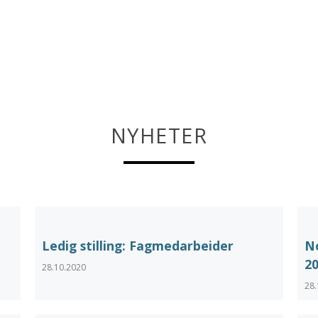
NYHETER
Ledig stilling: Fagmedarbeider
N
2
28.10.2020
28.