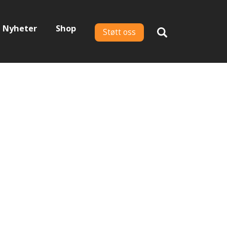
Nyheter
Shop
Støtt oss
Hjelp dyrene
- bli månedsgiver: