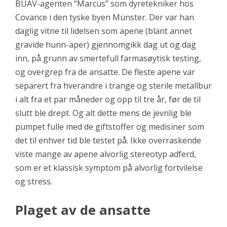
BUAV-agenten “Marcus” som dyretekniker hos
Covance i den tyske byen Münster. Der var han
daglig vitne til lidelsen som apene (blant annet
gravide hunn-aper) gjennomgikk dag ut og dag
inn, på grunn av smertefull farmasøytisk testing,
og overgrep fra de ansatte. De fleste apene var
separert fra hverandre i trange og sterile metallbur
i alt fra et par måneder og opp til tre år, før de til
slutt ble drept. Og alt dette mens de jevnlig ble
pumpet fulle med de giftstoffer og medisiner som
det til enhver tid ble testet på. Ikke overraskende
viste mange av apene alvorlig stereotyp adferd,
som er et klassisk symptom på alvorlig fortvilelse
og stress.
Plaget av de ansatte