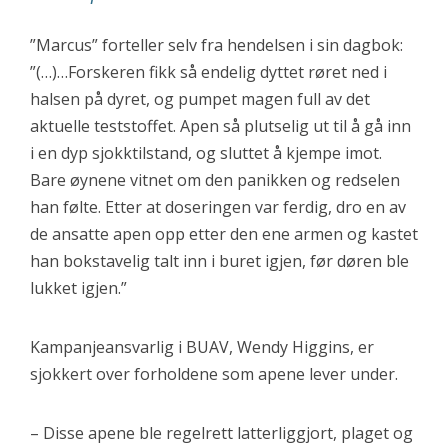
”Marcus” forteller selv fra hendelsen i sin dagbok:
”(…)…Forskeren fikk så endelig dyttet røret ned i
halsen på dyret, og pumpet magen full av det
aktuelle teststoffet. Apen så plutselig ut til å gå inn
i en dyp sjokktilstand, og sluttet å kjempe imot.
Bare øynene vitnet om den panikken og redselen
han følte. Etter at doseringen var ferdig, dro en av
de ansatte apen opp etter den ene armen og kastet
han bokstavelig talt inn i buret igjen, før døren ble
lukket igjen.”
Kampanjeansvarlig i
BUAV, Wendy Higgins, er
sjokkert over forholdene som apene lever under.
– Disse apene ble regelrett latterliggjort, plaget og