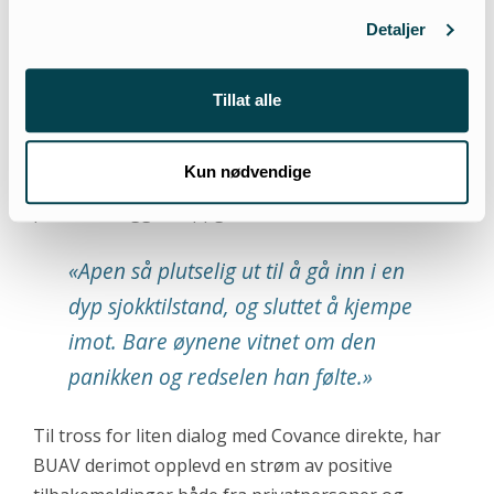
Detaljer
– I tillegg kom de også nylig med noen tåpelige
uttalelser, for å forklare hvorfor en av deres
Tillat alle
ansatte på vår video kan sees slå takt med en apes
hånd til musikk. De mener det ikke var for å more
Kun nødvendige
seg til musikken, men derimot for å sjekke apens
puls, sier Higgins oppgitt.
«Apen så plutselig ut til å gå inn i en
dyp sjokktilstand, og sluttet å kjempe
imot. Bare øynene vitnet om den
panikken og redselen han følte.»
Til tross for liten dialog med Covance direkte, har
BUAV derimot opplevd en strøm av positive