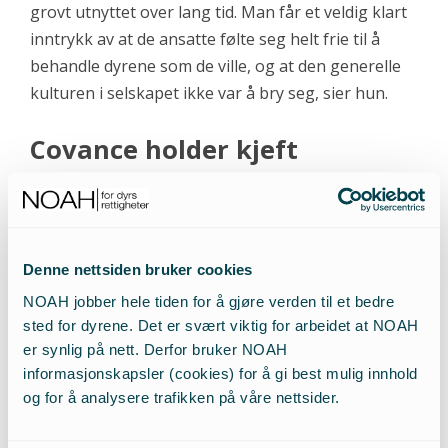
grovt utnyttet over lang tid. Man får et veldig klart
inntrykk av at de ansatte følte seg helt frie til å
behandle dyrene som de ville, og at den generelle
kulturen i selskapet ikke var å bry seg, sier hun.
Covance holder kjeft
Til tross for de alvorlige avsløringene, har faktisk
ikke
Covance uttalt seg direkte til BUAVs mange
henvendelser.
Denne nettsiden bruker cookies
NOAH jobber hele tiden for å gjøre verden til et bedre
– Det eneste de har gjort er å forsøke å fjerne
sted for dyrene. Det er svært viktig for arbeidet at NOAH
undercover-bildene fra vår nettside gjennom sine
er synlig på nett. Derfor bruker NOAH
advokater. Og de har også kontaktet vår agent
informasjonskapsler (cookies) for å gi best mulig innhold
”Marcus” og flere tyske dyrerettighetsforkjempere,
og for å analysere trafikken på våre nettsider.
i desperate forsøk på å dysse saken ned, forteller
Higgins.