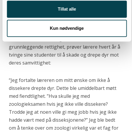
artikkel 18: “Enhver har rett
Tillat alle
til tanke- og
samvittighetsfrihet”.
Kun nødvendige
Til tross for at samvittighetsfrihet er en
grunnleggende rettighet, prøver lærere hvert år å
tvinge sine studenter til å skade og drepe dyr mot
deres samvittighet:
“Jeg fortalte læreren om mitt ønske om ikke å
dissekere drepte dyr. Dette ble umiddelbart møtt
med fiendtlighet. ”Hva skulle jeg med
zoologieksamen hvis jeg ikke ville dissekere?
Trodde jeg at noen ville gi meg jobb hvis jeg ikke
hadde vært med på disseksjonene?” Jeg ble bedt
om å tenke over om zoologi virkelig var et fag for