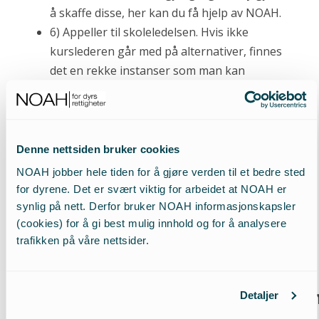
å skaffe disse, her kan du få hjelp av NOAH.
6) Appeller til skoleledelsen. Hvis ikke
kurslederen går med på alternativer, finnes
det en rekke instanser som man kan
appellere til; fakultet/skoleledelse,
studentorganisasjoner etc.
7) Appeller til alle andre. Hvis man ikke
kommer noen vei innenfor systemet, finnes
Denne nettsiden bruker cookies
det mange muligheter for å vinne saken ved
NOAH jobber hele tiden for å gjøre verden til et bedre sted
hjelp av omverdenen: Underskriftslister,
for dyrene. Det er svært viktig for arbeidet at NOAH er
kontakt med media, støtte fra fagfolk og fra
synlig på nett. Derfor bruker NOAH informasjonskapsler
lærere ved andre læresteder er bare noen av
(cookies) for å gi best mulig innhold og for å analysere
trafikken på våre nettsider.
mulighetene i kampen for en etisk læring. Og
husk: NOAH hjelper deg gjerne!
Menneskerettighetserklæringe
Detaljer