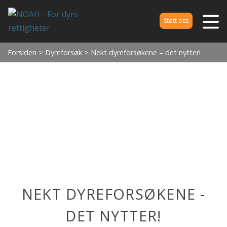
Støtt oss
Forsiden
>
Dyreforsøk
> Nekt dyreforsøkene – det nytter!
NEKT DYREFORSØKENE -
DET NYTTER!