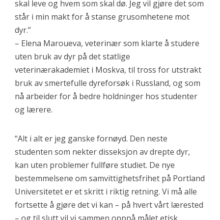
skal leve og hvem som skal dø. Jeg vil gjøre det som
står i min makt for å stanse grusomhetene mot
dyr.”
– Elena Maroueva, veterinær som klarte å studere
uten bruk av dyr på det statlige
veterinærakademiet i Moskva, til tross for utstrakt
bruk av smertefulle dyreforsøk i Russland, og som
nå arbeider for å bedre holdninger hos studenter
og lærere.
“Alt i alt er jeg ganske fornøyd. Den neste
studenten som nekter disseksjon av drepte dyr,
kan uten problemer fullføre studiet. De nye
bestemmelsene om samvittighetsfrihet på Portland
Universitetet er et skritt i riktig retning. Vi må alle
fortsette å gjøre det vi kan – på hvert vårt lærested
– og til slutt vil vi sammen oppnå målet etisk