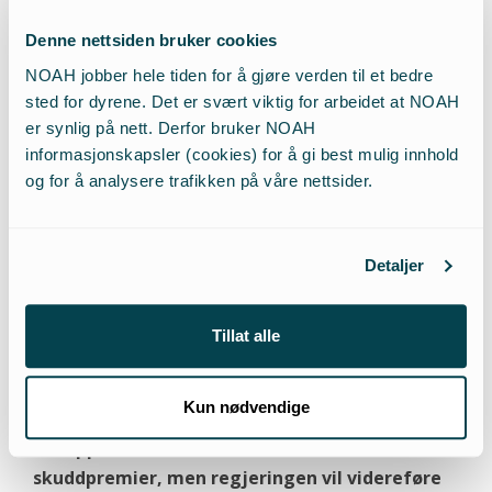
men det har det vært en motvilje mot.
Denne nettsiden bruker cookies
NOAH jobber hele tiden for å gjøre verden til et bedre
sted for dyrene. Det er svært viktig for arbeidet at NOAH
er synlig på nett. Derfor bruker NOAH
Jeg tenker at alt regelverk som omhandler direkte
informasjonskapsler (cookies) for å gi best mulig innhold
interaksjoner med ville dyr, for eksempel jakt, bør
og for å analysere trafikken på våre nettsider.
hjemles i dyrevelferdsloven. Den loven skal styrke
dyrevelferdshensynet og hensynet til enkeltdyr, og
tilkjenner dyr egenverdi. Så er det mange andre
Detaljer
prosesser i samfunnet som påvirker ville dyr – ikke
minst ulike typer utbygging. Det er mye som
Tillat alle
direkte påvirker dyrevelferd negativt, uten at noen
egentlig har det som hensikt.
Kun nødvendige
– I rapporten din foreslo du forbud mot
skuddpremier, men regjeringen vil videreføre