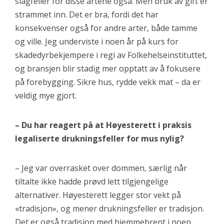
slagfeller for disse artene også. Men bruk av gift er
strammet inn. Det er bra, fordi det har
konsekvenser også for andre arter, både tamme
og ville. Jeg underviste i noen år på kurs for
skadedyrbekjempere i regi av Folkehelseinstituttet,
og bransjen blir stadig mer opptatt av å fokusere
på forebygging. Sikre hus, rydde vekk mat – da er
veldig mye gjort.
– Du har reagert på at Høyesterett i praksis
legaliserte drukningsfeller for mus nylig?
– Jeg var overrasket over dommen, særlig når
tiltalte ikke hadde prøvd lett tilgjengelige
alternativer. Høyesterett legger stor vekt på
«tradisjon», og mener drukningsfeller er tradisjon.
Det er også tradisjon med hjemmebrent i noen