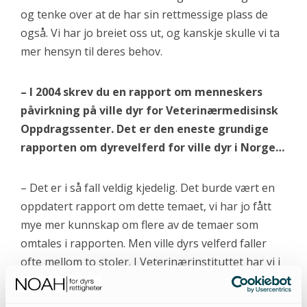
og tenke over at de har sin rettmessige plass de
også. Vi har jo breiet oss ut, og kanskje skulle vi ta
mer hensyn til deres behov.
– I 2004 skrev du en rapport om menneskers
påvirkning på ville dyr for Veterinærmedisinsk
Oppdragssenter. Det er den eneste grundige
rapporten om dyrevelferd for ville dyr i Norge…
– Det er i så fall veldig kjedelig. Det burde vært en
oppdatert rapport om dette temaet, vi har jo fått
mye mer kunnskap om flere av de temaer som
omtales i rapporten. Men ville dyrs velferd faller
ofte mellom to stoler. I Veterinærinstituttet har vi i
det siste forsøkt å få regelverket for selfangst og
hvalfangst til å forankres i dyrevelferdsloven også,