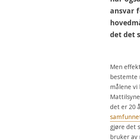
ansvar f
hovedmål
det det 
Men effekti
bestemte 
målene vi 
Mattilsyne
det er 20 
samfunnet 
gjøre det 
bruker av 