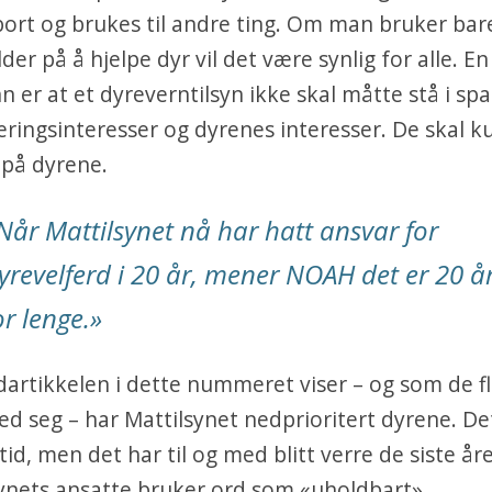
ort og brukes til andre ting. Om man bruker ba
der på å hjelpe dyr vil det være synlig for alle. En
nn er at et dyreverntilsyn ikke skal måtte stå i sp
ingsinteresser og dyrenes interesser. De skal k
 på dyrene.
Når Mattilsynet nå har hatt ansvar for
yrevelferd i 20 år, mener NOAH det er 20 å
or lenge.»
rtikkelen i dette nummeret viser – og som de f
ed seg – har Mattilsynet nedprioritert dyrene. De
tid, men det har til og med blitt verre de siste åre
lsynets ansatte bruker ord som «uholdbart».