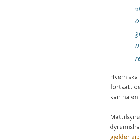
«
o
g
u
r
Hvem skal 
fortsatt d
kan ha en 
Mattilsynet
dyremishan
gjelder ei