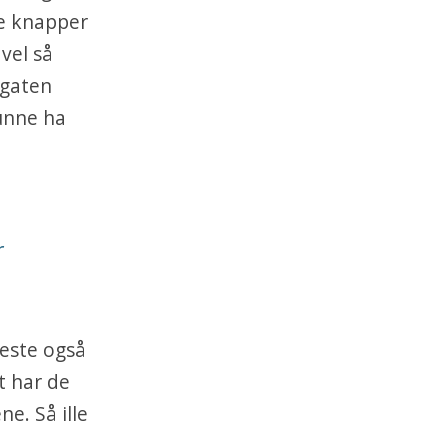
re knapper
 vel så
agaten
unne ha
r
leste også
t har de
ne. Så ille