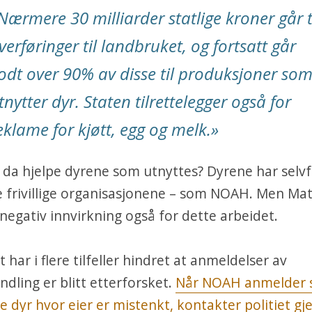
Nærmere 30 milliarder statlige kroner går t
verføringer til landbruket, og fortsatt går
odt over 90% av disse til produksjoner so
tnytter dyr. Staten tilrettelegger også for
eklame for kjøtt, egg og melk.»
da hjelpe dyrene som utnyttes? Dyrene har selvf
e frivillige organisasjonene – som NOAH. Men Mat
negativ innvirkning også for dette arbeidet.
 har i flere tilfeller hindret at anmeldelser av
dling er blitt etterforsket.
Når NOAH anmelder 
de dyr hvor eier er mistenkt, kontakter politiet gj