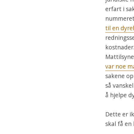
erfart i 
nummeret
til en dyr
redningsse
kostnader.
Mattilsyn
var noe ma
sakene opp
så vanskel
å hjelpe dy
Dette er ik
skal få en