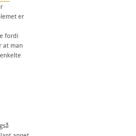
r
blemet er
e fordi
r at man
 enkelte
også
blant annet