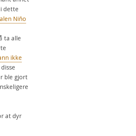
i dette
valen Niño
 ta alle
rte
vann ikke
 disse
 ble gjort
anskeligere
or at dyr