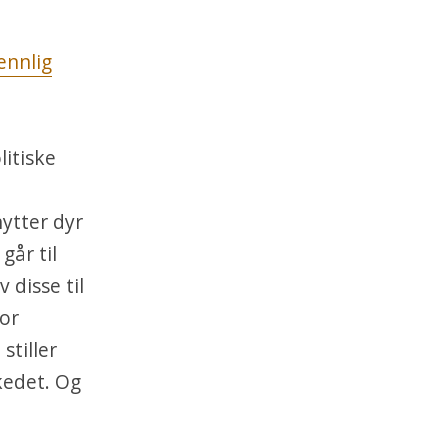
ennlig
itiske
ytter dyr
går til
 disse til
for
stiller
kedet. Og