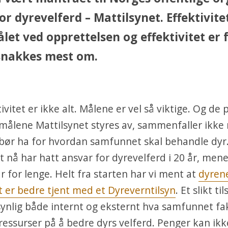
or dyrevelferd – Mattilsynet. Effektivite
et ved opprettelsen og effektivitet er 
snakkes mest om.
vitet er ikke alt. Målene er vel så viktige. Og de p
målene Mattilsynet styres av, sammenfaller ikke
bør ha for hvordan samfunnet skal behandle dyr
t nå har hatt ansvar for dyrevelferd i 20 år, me
år for lenge. Helt fra starten har vi ment at
dyren
er bedre tjent med et Dyreverntilsyn
. Et slikt til
synlig både internt og eksternt hva samfunnet fa
ressurser på å bedre dyrs velferd. Penger kan ikk