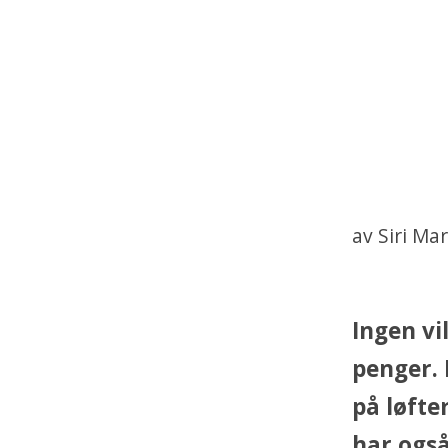
av Siri Ma
Ingen vi
penger. 
på løfte
har også