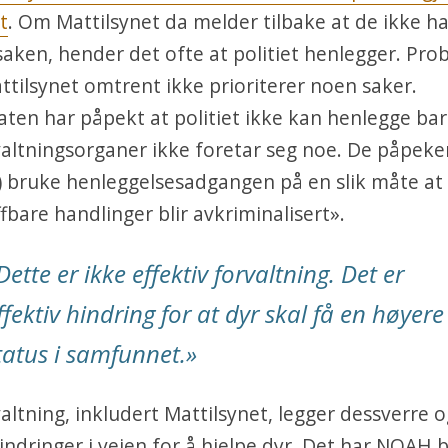
t
. Om Mattilsynet da melder tilbake at de ikke ha
 saken, hender det ofte at politiet henlegger. Pro
ttilsynet omtrent ikke prioriterer noen saker.
ten har påpekt at politiet ikke kan henlegge bar
altningsorganer ikke foretar seg noe. De påpeke
) bruke henleggelsesadgangen på en slik måte at
ffbare handlinger blir avkriminalisert».
Dette er ikke effektiv forvaltning. Det er
ffektiv hindring for at dyr skal få en høyere
tatus i samfunnet.»
altning, inkludert Mattilsynet, legger dessverre 
hindringer i veien for å hjelpe dyr. Det har NOAH 