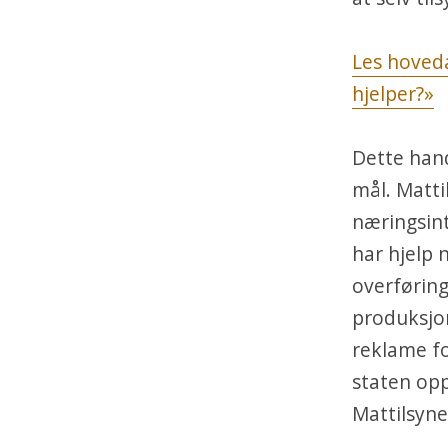
Les hoveda
hjelper?»
Dette hand
mål. Mattil
næringsin
har hjelp 
overføring
produksjon
reklame fo
staten op
Mattilsyne