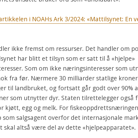
rtikkelen i NOAHs Ark 3/2024: «Mattilsynet: En v
ler ikke fremst om ressurser. Det handler om pol
synet har blitt et tilsyn som er satt til å «hjelpe»
teresser. Som om ikke næringsinteresser som utn
nok fra før. Nærmere 30 milliarder statlige kroner 
er til landbruket, og fortsatt går godt over 90% av
er som utnytter dyr. Staten tilrettelegger også 
r kjøtt, egg og melk. For fiskeoppdrettsnæringen 
p som salgsagent overfor det internasjonale mar
t skal altså være del av dette «hjelpeapparatet».