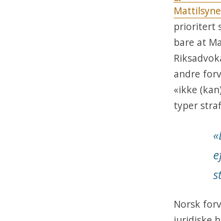
Mattilsyne
prioritert
bare at Ma
Riksadvoka
andre forv
«ikke (kan
typer stra
«
e
s
Norsk forv
juridiske 