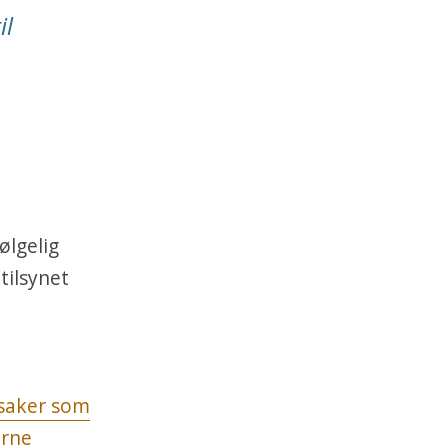
il
m
ølgelig
tilsynet
saker som
erne