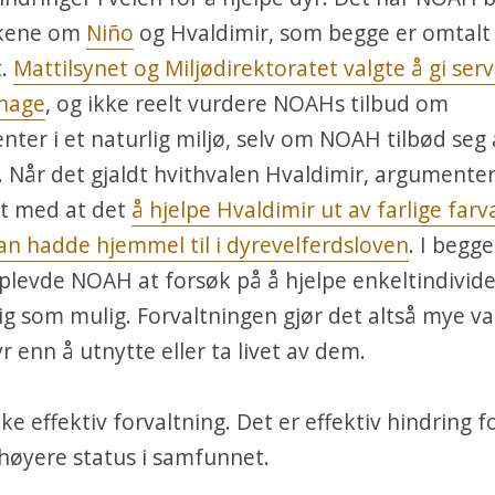
sakene om
Niño
og Hvaldimir, som begge er omtalt 
.
Mattilsynet og Miljødirektoratet valgte å gi ser
ehage
, og ikke reelt vurdere NOAHs tilbud om
nter i et naturlig miljø, selv om NOAH tilbød seg å
 Når det gjaldt hvithvalen Hvaldimir, argumente
et med at det
å hjelpe Hvaldimir ut av farlige far
n hadde hjemmel til i dyrevelferdsloven
. I begge
levde NOAH at forsøk på å hjelpe enkeltindivider
ig som mulig. Forvaltningen gjør det altså mye v
r enn å utnytte eller ta livet av dem.
ke effektiv forvaltning. Det er effektiv hindring f
 høyere status i samfunnet.