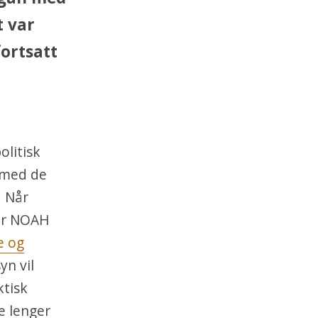
t var
fortsatt
olitisk
 med de
. Når
ner NOAH
e og
syn vil
ktisk
e lenger