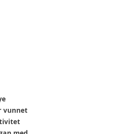
ye
er vunnet
tivitet
rgan med