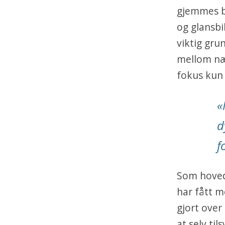
gjemmes b
og glansbil
viktig gru
mellom nær
fokus kun
«
d
f
Som hoveda
har fått m
gjort over 
at selv ti