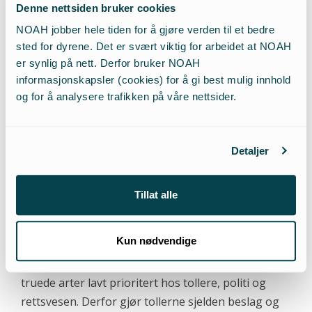
Denne nettsiden bruker cookies
forskning har kilder fra Miljødirektoratet belyst
NOAH jobber hele tiden for å gjøre verden til et bedre
hvordan dyrehageindustrien har hatt fordeler ved
sted for dyrene. Det er svært viktig for arbeidet at NOAH
at de blir tilbudt ulovlige dyr som er blitt konfiskert
er synlig på nett. Derfor bruker NOAH
på grensen. Dette har likevel to sider, de enkelte
informasjonskapsler (cookies) for å gi best mulig innhold
dyrene som tas imot får leve videre, mens de som
og for å analysere trafikken på våre nettsider.
avvises fordi dyrehagen allerede har arten, altså
avlives.
Detaljer
Nordmenn er et rikt og reisende folk. Og vi tar med
oss suvenirer, drar på troféjakt og kjøper
Tillat alle
produkter av dyr og levende dyr på internett. I
Norge er det også gjort beslag i en hel sibirsk
Kun nødvendige
tiger, løvehoder, bjørnehoder og pelser, etc. Men vi
tas sjelden for det, for generelt er handelen med
truede arter lavt prioritert hos tollere, politi og
rettsvesen. Derfor gjør tollerne sjelden beslag og