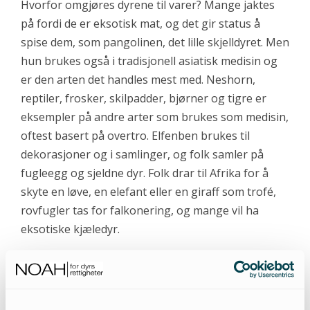
Hvorfor omgjøres dyrene til varer? Mange jaktes
på fordi de er eksotisk mat, og det gir status å
spise dem, som pangolinen, det lille skjelldyret. Men
hun brukes også i tradisjonell asiatisk medisin og
er den arten det handles mest med. Neshorn,
reptiler, frosker, skilpadder, bjørner og tigre er
eksempler på andre arter som brukes som medisin,
oftest basert på overtro. Elfenben brukes til
dekorasjoner og i samlinger, og folk samler på
fugleegg og sjeldne dyr. Folk drar til Afrika for å
skyte en løve, en elefant eller en giraff som trofé,
rovfugler tas for falkonering, og mange vil ha
eksotiske kjæledyr.
Zoologiske hager, som ofte hevder å bevare truede
arter, bidrar altfor ofte selv til handelen. De kan
også ha forbindelse til ulovlig handel. I min