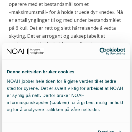
operere med et bestandsmål som et
«maksimumsmål» for å holde truede dyr «nede». Nå
er antall ynglinger til og med under bestandsmålet
på 6 kull. Det er rett og slett hårreisende å vedta
skyting. Det er arrogant og uakseptabelt at
regjeringen ikke forholder seg til verken den
kritiske bestandssituasjonen eller saken i
Bernkonvensjonen. Det er nå på tide å kalle en
spade for en spade, og innse at regjeringens
Denne nettsiden bruker cookies
politikk faktisk er faunakriminalitet.
NOAH jobber hele tiden for å gjøre verden til et bedre
sted for dyrene. Det er svært viktig for arbeidet at NOAH
er synlig på nett. Derfor bruker NOAH
informasjonskapsler (cookies) for å gi best mulig innhold
og for å analysere trafikken på våre nettsider.