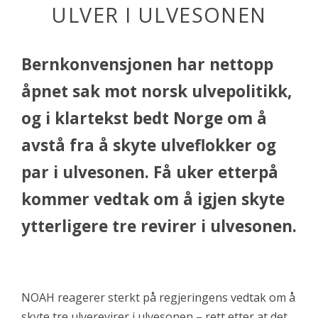
ULVER I ULVESONEN
Bernkonvensjonen har nettopp
åpnet sak mot norsk ulvepolitikk,
og i klartekst bedt Norge om å
avstå fra å skyte ulveflokker og
par i ulvesonen. Få uker etterpå
kommer vedtak om å igjen skyte
ytterligere tre revirer i ulvesonen.
NOAH reagerer sterkt på regjeringens vedtak om å
skyte tre ulverevirer i ulvesonen – rett etter at det