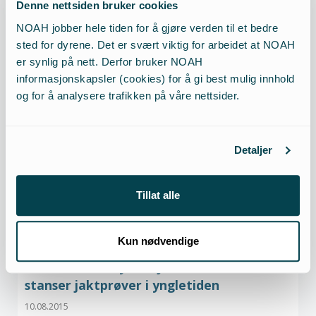
Denne nettsiden bruker cookies
NOAH jobber hele tiden for å gjøre verden til et bedre
sted for dyrene. Det er svært viktig for arbeidet at NOAH
er synlig på nett. Derfor bruker NOAH
informasjonskapsler (cookies) for å gi best mulig innhold
Nominasjoner til Årets Måkevenn 2026
og for å analysere trafikken på våre nettsider.
10.08.2015
Detaljer
Årets måkevenn
Tillat alle
10.08.2015
Kun nødvendige
Seier for ville dyr: Miljødirektoratet
stanser jaktprøver i yngletiden
10.08.2015