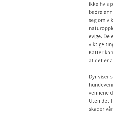
ikke hvis p
bedre enn 
seg om vik
naturopple
evige. De 
viktige ti
Katter kan 
at det er 
Dyr viser 
hundevenn
vennene din
Uten det f
skader vår