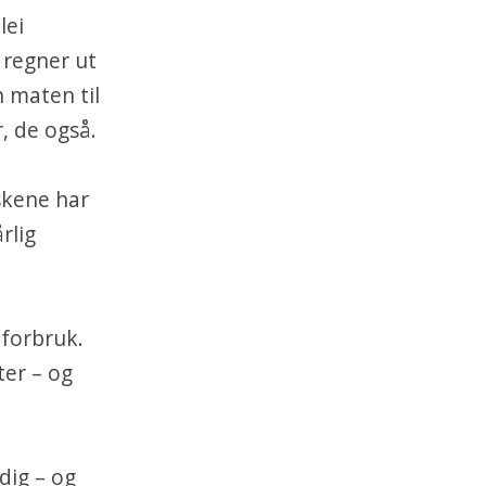
lei
 regner ut
 maten til
, de også.
skene har
rlig
tforbruk.
ter – og
dig – og