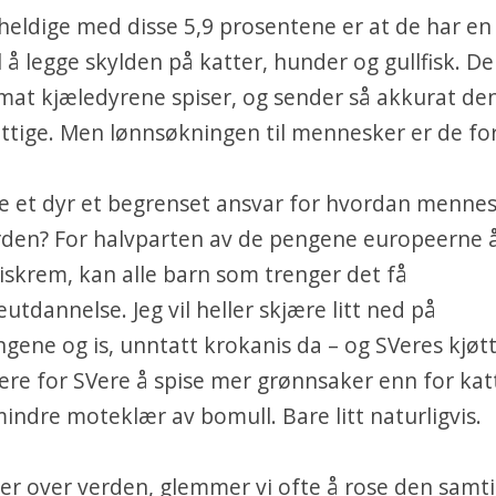
eldige med disse 5,9 prosentene er at de har en 
l å legge skylden på katter, hunder og gullfisk. De
at kjæledyrene spiser, og sender så akkurat den
ttige. Men lønnsøkningen til mennesker er de for
ke et dyr et begrenset ansvar for hvordan menne
rden? For halvparten av de pengene europeerne å
iskrem, kan alle barn som trenger det få
utdannelse. Jeg vil heller skjære litt ned på
gene og is, unntatt krokanis da – og SVeres kjøt
tere for SVere å spise mer grønnsaker enn for kat
 mindre moteklær av bomull. Bare litt naturligvis.
ger over verden, glemmer vi ofte å rose den samti