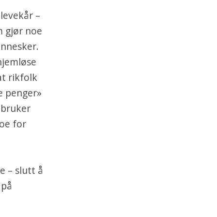
 levekår –
m gjør noe
ennesker.
hjemløse
t rikfolk
ne penger»
 bruker
noe for
 – slutt å
 på