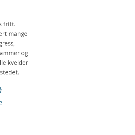
 fritt.
svært mange
gress,
 hammer og
lle kvelder
 stedet.
å
e