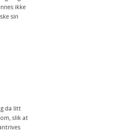
innes ikke
ske sin
 da litt
om, slik at
antrives