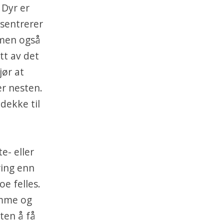
. Dyr er
nsentrerer
 men også
tt av det
jør at
er nesten.
 dekke til
e- eller
ring enn
oe felles.
omme og
ten å få