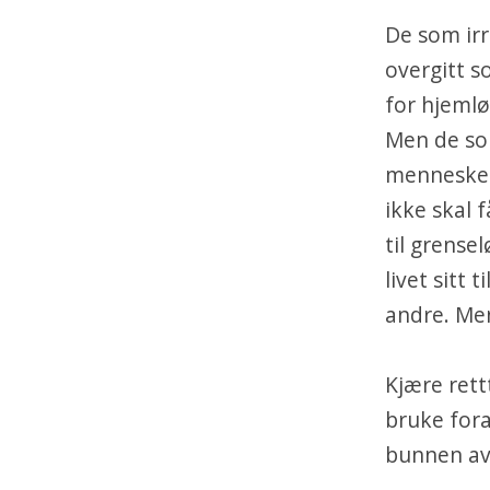
De som irr
overgitt s
for hjemlø
Men de som
mennesker 
ikke skal 
til grense
livet sitt 
andre. Men
Kjære rett
bruke for
bunnen av 