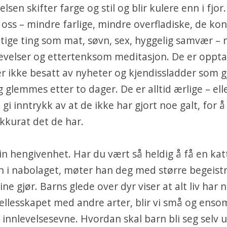
elsen skifter farge og stil og blir kulere enn i fjor
oss – mindre farlige, mindre overfladiske, de ko
tige ting som mat, søvn, sex, hyggelig samvær –
velser og ettertenksom meditasjon. De er oppta
er ikke besatt av nyheter og kjendissladder som g
ng glemmes etter to dager. De er alltid ærlige – ell
gi inntrykk av at de ikke har gjort noe galt, for å
akkurat det de har.
sin hengivenhet. Har du vært så heldig å få en katt
 i nabolaget, møter han deg med større begeist
e gjør. Barns glede over dyr viser at alt liv har n
ellesskapet med andre arter, blir vi små og ens
 innlevelsesevne. Hvordan skal barn bli seg selv u