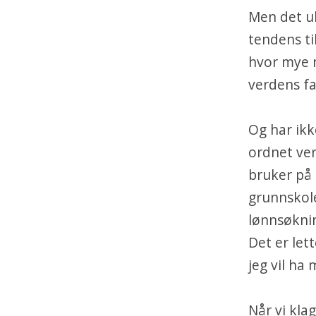
Men det uh
tendens ti
hvor mye m
verdens fa
Og har ik
ordnet ve
bruker på 
grunnskole
lønnsøknin
Det er let
jeg vil ha
Når vi kla