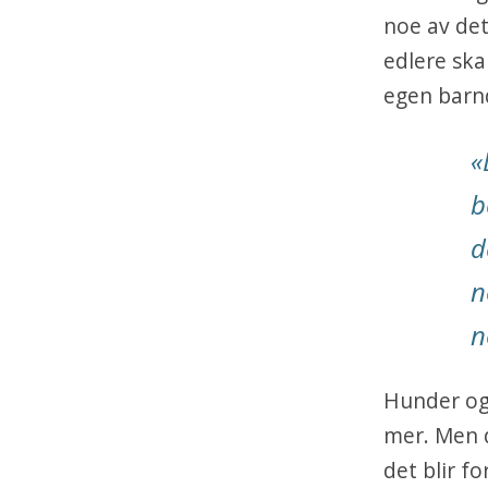
noe av det
edlere ska
egen barn
«
b
d
n
n
Hunder og 
mer. Men d
det blir fo