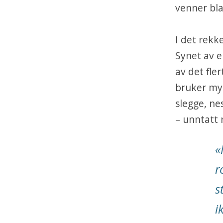
venner bl
I det rekke
Synet av e
av det fle
bruker mye
slegge, ne
– unntatt 
«
r
s
i