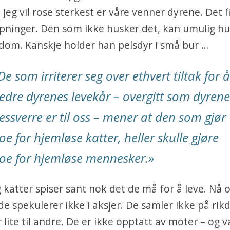
 jeg vil rose sterkest er våre venner dyrene. Det f
pninger. Den som ikke husker det, kan umulig hu
dom. Kanskje holder han pelsdyr i små bur …
De som irriterer seg over ethvert tiltak for å
edre dyrenes levekår – overgitt som dyrene
essverre er til oss – mener at den som gjør
oe for hjemløse katter, heller skulle gjøre
oe for hjemløse mennesker.»
katter spiser sant nok det de må for å leve. Nå og
e spekulerer ikke i aksjer. De samler ikke på rikd
r lite til andre. De er ikke opptatt av moter – og v