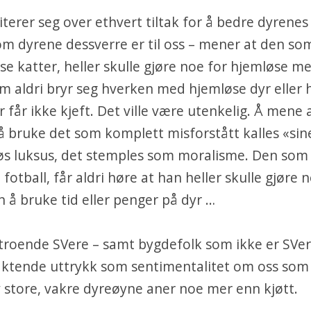
iterer seg over ethvert tiltak for å bedre dyrenes
om dyrene dessverre er til oss – mener at den so
se katter, heller skulle gjøre noe for hjemløse m
 aldri bryr seg hverken med hjemløse dyr eller 
får ikke kjeft. Det ville være utenkelig. Å mene a
få bruke det som komplett misforstått kalles «si
løs luksus, det stemples som moralisme. Den som
til fotball, får aldri høre at han heller skulle gjøre 
 å bruke tid eller penger på dyr …
troende SVere – samt bygdefolk som ikke er SVere
aktende uttrykk som sentimentalitet om oss som
store, vakre dyreøyne aner noe mer enn kjøtt.