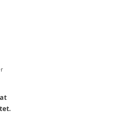
er
 at
tet.