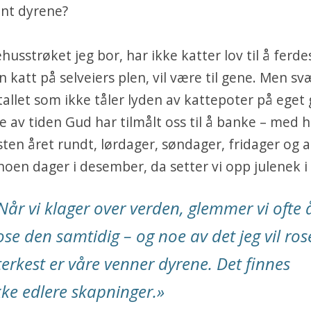
ant dyrene?
husstrøket jeg bor, har ikke katter lov til å ferdes
n katt på selveiers plen, vil være til gene. Men 
rtallet som ikke tåler lyden av kattepoter på eget 
 av tiden Gud har tilmålt oss til å banke – med
sten året rundt, lørdager, søndager, fridager og a
noen dager i desember, da setter vi opp julenek i
Når vi klager over verden, glemmer vi ofte 
ose den samtidig – og noe av det jeg vil ros
terkest er våre venner dyrene. Det finnes
kke edlere skapninger.
»