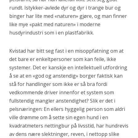
rundt. Istykker-avlede dyr og dyr i trange bur og
binger har lite med «naturen» gjøre, og man finner
like mye «pakt med naturen» i moderne
husdyrindustri som i en plastfabrikk.
Kvistad har bitt seg fast i en misoppfatning om at
det bare er enkeltpersoner som kan feile, ikke
systemer. Det er kanskje en intellektuell utfordring
å se at en «god og anstendig» borger faktisk kan
stå for handlinger som ikke er så bra fordi
vedkommende driver innenfor et system som
fullstendig mangler anstendighet? Slik er det i
pelsnæringen: En ellers hyggelig person som aldri
ville drømme om å sette sin egen hund i en
kvadratmeters nettingbur på livsstid, har hundrevis
av dens nære slektninger, reven, i nettopp slike