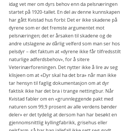
idag vet mer om dyrs behov enn da pelsnæringen
startet på 1920-tallet. En del av denne kunnskapen
har gått Kvistad hus forbi: Det er ikke skadene på
dyrene som er det fremste argumentet mot
pelsnæringen; det er årsaken til skadene og de
andre utslagene av dårlig velferd som man ser hos
pelsdyr – det faktum at «dyrene ikke får tilfredsstilt
naturlige adferdsbehov», for å sitere
Veterinærforeningen. Det nytter ikke å lire av seg
klisjeen om at «Dyr skal ha det bra» når man ikke
tar hensyn til faglig dokumentasjon om at dyr
faktisk ikke har det bra i trange nettingbur. Når
Kvistad fabler om en «grunnleggende pakt med
naturen som 99,9 prosent av alle verdens bønder
deler» er det tydelig at dersom han har besøkt en
gjennomsnittlig kyllingfabrikk, grisehus eller
pelsfarm, så har han iallefall ikke sett seg godt