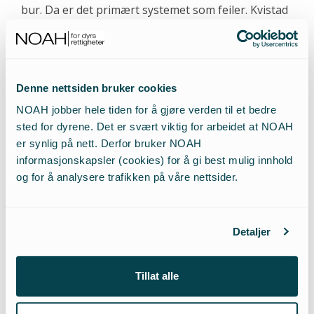
bur. Da er det primært systemet som feiler. Kvistad
ser at personer som ikke er i stand til å ta vare på
dyr, ikke skal ha dem. Men han klarer ikke å se at
man ikke skal ha dyr i systemer som er uegnet for
dem å leve i.
Denne nettsiden bruker cookies
NOAH jobber hele tiden for å gjøre verden til et bedre
Likegyldige argumenter
sted for dyrene. Det er svært viktig for arbeidet at NOAH
er synlig på nett. Derfor bruker NOAH
Tittelen på Kvistads kommentar kunne like gjerne
informasjonskapsler (cookies) for å gi best mulig innhold
vært «Lenge leve likegyldigheten».
og for å analysere trafikken på våre nettsider.
Argumentasjonen følger den sedvanlige gangen til
likegyldighets-entusiater: Andre dyr i Norge lider
Detaljer
også; Dyr i Kina lider også; Mennesker lider også.
Poenget med å presentere disse selvsagthetene
handler kanskje om at det er like greit å fortsette å
Tillat alle
la pelsdyr lide for luksusproduksjon i Norge, siden
nedleggelse av pelsdyrnæringen uansett ikke vil