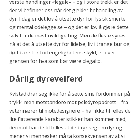
verste handlinger «legale» – og i store trekk er det
der vi befinner oss når det gjelder behandling av
dyr: I dag er det lov å utsette dyr for fysisk smerte
og mental ødeleggelse – og det er lov å gjøre dette
selv for de mest uviktige ting. Men de fleste synes
nå at det å utsette dyr for lidelse, liv i trange bur og
død bare for forfengelighetens skyld, er over
grensen for hva som bør være «legalt».
Dårlig dyrevelferd
Kvistad drar seg ikke for å sette sine fordommer på
trykk, men motstandere mot pelsdyroppdrett – fra
veterinærer til motedesignere – har ikke til felles de
lite flatterende karakteristikker han kommer med,
derimot har de til felles at de bryr seg om dyr og
mener vi mennesker må ta konsekvensen av at vi