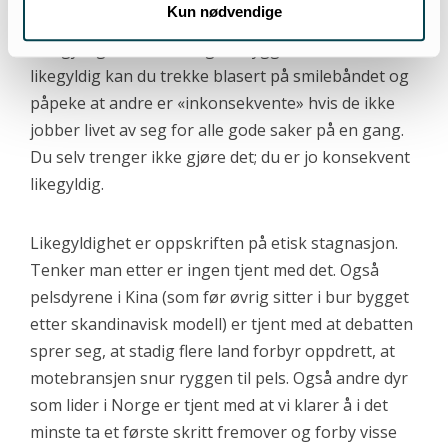
Kun nødvendige
kunne løse alle verdens problemer samtidig?
Likegyldighet er naturligvis tryggere. Er du
likegyldig kan du trekke blasert på smilebåndet og
påpeke at andre er «inkonsekvente» hvis de ikke
jobber livet av seg for alle gode saker på en gang.
Du selv trenger ikke gjøre det; du er jo konsekvent
likegyldig.
Likegyldighet er oppskriften på etisk stagnasjon.
Tenker man etter er ingen tjent med det. Også
pelsdyrene i Kina (som før øvrig sitter i bur bygget
etter skandinavisk modell) er tjent med at debatten
sprer seg, at stadig flere land forbyr oppdrett, at
motebransjen snur ryggen til pels. Også andre dyr
som lider i Norge er tjent med at vi klarer å i det
minste ta et første skritt fremover og forby visse