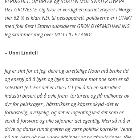
VERDIGHET. Og BREKK og BORTEN MOE SVIKTER DYR PÅ
DET GROVESTE. Og hvor er verdighetspartiet Høyre? I Norge
sier 62 % et klart NEI, til pelsoppdrett, politikerne er i UTAKT
med folk flest ! Staten subsidierer GROV DYREMISHANLING.
Jeg skammer meg over MITT LILLE LAND!
– Unni Lindell
Jeg er sint for at jeg, dere og utrettelige Noah må bruke tid
og energi på å igjen og igjen protestere mot noe som er så
soleklart feil. For det er ikke LITT feil å ha en subsidiert
industri basert på å avle frem, torturere og flå millioner av
dyr for pelskrager , hårstrikker og kåpers skyld -det er
forkastelig, avskyelig, og det er ingenting ved det som er
verdt å forsvare og alle skjønner det egentlig. Men så må vi
drive og danse rundt grøten og være politisk korrekte. Vente
på tur, høre på nye unnskyldninger og bortforklaringer. tåle