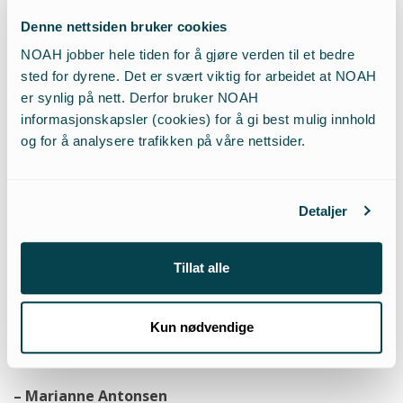
kjenner om de hadde orket å se en en lang rekke av ville dyr
Denne nettsiden bruker cookies
i små bur hver gang de åpnet inngangsdøra si. Og jeg vil at
NOAH jobber hele tiden for å gjøre verden til et bedre
dere skal spørre om de hadde hatt hjerte til å drepe disse
sted for dyrene. Det er svært viktig for arbeidet at NOAH
dyrene for å smykke seg med dem. Slik håper jeg at vi kan
er synlig på nett. Derfor bruker NOAH
sette tanker og hjerter i sving, -og hvis hver av dere klarer å
informasjonskapsler (cookies) for å gi best mulig innhold
få et par øyne til å åpne seg, så vil vi kunne være dobbelt så
og for å analysere trafikken på våre nettsider.
mange her neste år.
Detaljer
– Lone Klein
Kan vi akseptere den uanstendigheten vi ser i forhold til dyr?
Tillat alle
Nei, selvsagt kan vi ikke det. Politisk arbeid og politisk
prosess tar lang tid og er ennå ikke der det skal være. Men
Kun nødvendige
det vi gjør her i dag er å skape blest!
– Marianne Antonsen