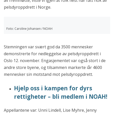
av fremmøtte, vist
e vi igjen at folk flest har fått nok av
pelsdyroppdrett i Norge.
Foto: Caroline Johansen / NOAH
Stemningen var svært god da 3500 mennesker
demonstrerte for nedleggelse av pelsdyroppdrett i
Oslo 12. november. Engasjementet var også stort i de
andre store byene, og tilsammen markerte iår 4600
mennesker sin motstand mot pelsdyroppdrett.
Hjelp oss i kampen for dyrs
rettigheter – bli medlem i NOAH!
Appellantene var: Unni Lindell, Lise Myhre, Jenny