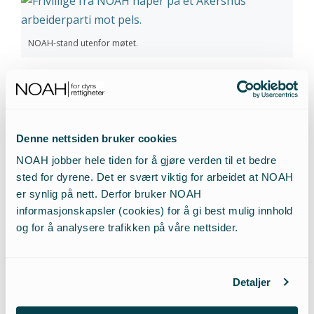
NOAH-stand utenfor møtet.
I følge Akershus AUF var det en enstemmig
innstilling fra komiteen som gikk inn for at
pelsdyroppdrett «bør avvikles». Under voteringen
Denne nettsiden bruker cookies
blant de 183 delegatene var det et overveldende
NOAH jobber hele tiden for å gjøre verden til et bedre
flertall for innstillingen. Så stort flertall at det ikke
sted for dyrene. Det er svært viktig for arbeidet at NOAH
ble foretatt telling. I tillegg inneholdt vedtaket
er synlig på nett. Derfor bruker NOAH
bestemmelse om at de 50 millionene i subsidier skal
informasjonskapsler (cookies) for å gi best mulig innhold
gå til omtillingsmidler. Akershus Arbeiderparti er
og for å analysere trafikken på våre nettsider.
dermed et meget godt eksempel for
Arbeiderpartiets landsmøte i april.
Detaljer
– Dette er fantastiske nyheter, og vi håper resten