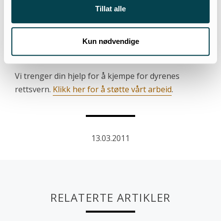
av Arbeiderpartiet velger å følge etter og vedtar å
Tillat alle
legge ned pelsdyrnæringen i Norge slik flere andre
land allerede har gjort, sier leder i NOAH, Siri
Kun nødvendige
Martinsen.
Vi trenger din hjelp for å kjempe for dyrenes
rettsvern.
Klikk her for å støtte vårt arbeid
.
13.03.2011
RELATERTE ARTIKLER