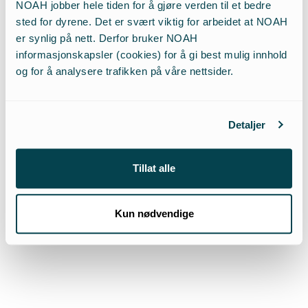
NOAH jobber hele tiden for å gjøre verden til et bedre
sted for dyrene. Det er svært viktig for arbeidet at NOAH
Dyreplageri er ikke «tradisjon» – det er på tide å
er synlig på nett. Derfor bruker NOAH
verne sjøpattedyrene. Kun 12% av APs velgere er
informasjonskapsler (cookies) for å gi best mulig innhold
for subsidiene som staten gir til selfangsten. Et
og for å analysere trafikken på våre nettsider.
klart flertall av velgerne til SV, Rødt og MDG ønsker
at både sel- og hvalfangst skal stoppes.
Detaljer
Tillat alle
Kun nødvendige