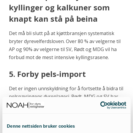
kyllinger og kalkuner som
knapt kan stå på beina
Det må bli slutt på at kjøttbransjen systematisk
bryter dyrevelferdsloven. Over 80 % av velgerne til
AP og 90% av velgerne til SV, Rødt og MDG vil ha
forbud mot de mest intensive kyllingsrasene.
5. Forby pels-import
Det er ingen unnskyldning for å fortsette å bidra til
pelsnæringens dyreplageri. Rødt, MDG og SV har
fremmet pelsforbud i Stortinget, og 63% av APs
velgere er for.
Denne nettsiden bruker cookies
6. Stans sel- og hvalfangst