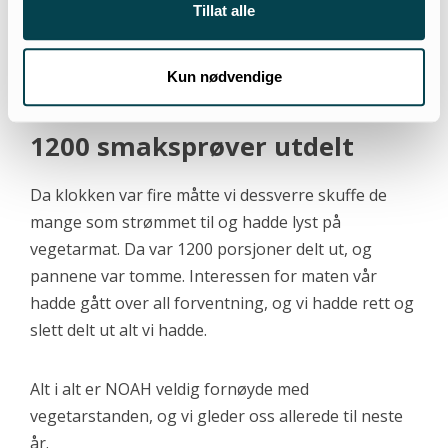
tydelig inspirerte og overrasket over hvor enkelt
Tillat alle
det var å gjøre disse rettene veganske.
Kun nødvendige
1200 smaksprøver utdelt
Da klokken var fire måtte vi dessverre skuffe de
mange som strømmet til og hadde lyst på
vegetarmat. Da var 1200 porsjoner delt ut, og
pannene var tomme. Interessen for maten vår
hadde gått over all forventning, og vi hadde rett og
slett delt ut alt vi hadde.
Alt i alt er NOAH veldig fornøyde med
vegetarstanden, og vi gleder oss allerede til neste
år.