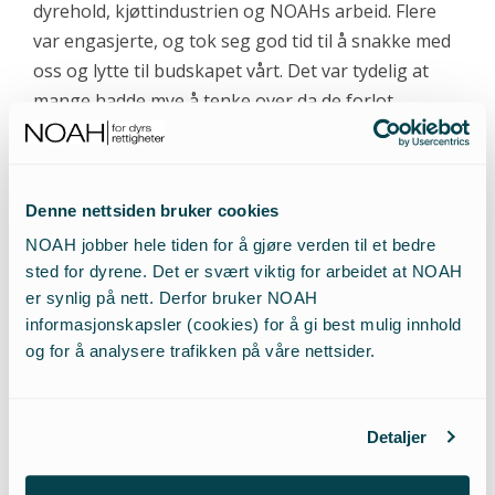
dyrehold, kjøttindustrien og NOAHs arbeid. Flere
var engasjerte, og tok seg god tid til å snakke med
oss og lytte til budskapet vårt. Det var tydelig at
mange hadde mye å tenke over da de forlot
standen den ettermiddagen.
Også Stortingsrepresentant Hadia Tajik kom
Denne nettsiden bruker cookies
innom for å få mat og informasjon, og ga sin
NOAH jobber hele tiden for å gjøre verden til et bedre
tilslutning til at forbruket av vegetarmat må øke og
sted for dyrene. Det er svært viktig for arbeidet at NOAH
kjøttforbruket bør gå ned.
er synlig på nett. Derfor bruker NOAH
informasjonskapsler (cookies) for å gi best mulig innhold
Nysgjerrige vegetarinteresserte fikk også mulighet
og for å analysere trafikken på våre nettsider.
for å få mer kunnskap om vegetarisk matlaging, da
det innovative cateringfirmaet Gå Vegan! imponerte
Detaljer
med kokkekurs i vegansk matlaging, hvor både
vegansk aioli og burgere stod på menyen. Flere var