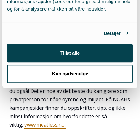
informasjonskapsler (cookies) for å gi best mulig innhold
uttaler MDGs byråd Lan Marie Nguyen Berg til
og for å analysere trafikken på våre nettsider.
Osloby.
NOAH gratulerer Oslo-politikerne og Rødgrønn
Detaljer
byregjering i Oslo fordi de går foran med et godt
eksempel!
Tillat alle
Velg plantebasert!
Kun nødvendige
La deg inspirere og sett i gang med kjøttfrie retter
du også! Det er noe av det beste du kan gjøre som
privatperson for både dyrene og miljøet. På NOAHs
kampanjesider finner du oppskrifter, tips, og ikke
minst informasjon om hvorfor dette er så
viktig:
www.meatless.no.