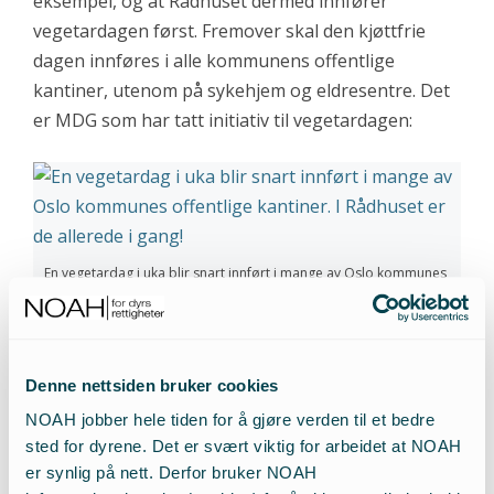
eksempel, og at Rådhuset dermed innfører
vegetardagen først. Fremover skal den kjøttfrie
dagen innføres i alle kommunens offentlige
kantiner, utenom på sykehjem og eldresentre. Det
er MDG som har tatt initiativ til vegetardagen:
En vegetardag i uka blir snart innført i mange av Oslo kommunes
offentlige kantiner. I Rådhuset er de allerede i gang med kjøttfri
mandag!
Denne nettsiden bruker cookies
– Det å spise mindre kjøtt er kanskje det enkleste
NOAH jobber hele tiden for å gjøre verden til et bedre
klimatiltaket som også har gode helseeffekter, som
sted for dyrene. Det er svært viktig for arbeidet at NOAH
vi kan gjøre i hverdagen. En kjøttfridag i kantinen
er synlig på nett. Derfor bruker NOAH
vil kunne inspirere til en kjøttfri dag også ellers,