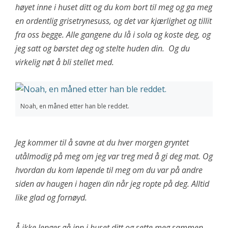
høyet inne i huset ditt og du kom bort til meg og ga meg
en ordentlig grisetrynesuss, og det var kjærlighet og tillit
fra oss begge. Alle gangene du lå i sola og koste deg, og
jeg satt og børstet deg og stelte huden din. Og du
virkelig nøt å bli stellet med.
Noah, en måned etter han ble reddet.
Jeg kommer til å savne at du hver morgen gryntet
utålmodig på meg om jeg var treg med å gi deg mat. Og
hvordan du kom løpende til meg om du var på andre
siden av haugen i hagen din når jeg ropte på deg. Alltid
like glad og fornøyd.
Å ikke lenger gå inn i huset ditt og sette meg sammen