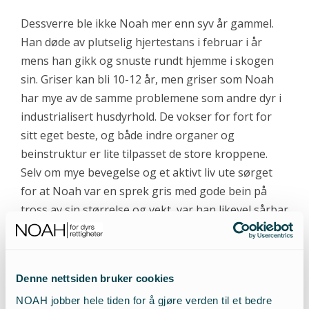
Dessverre ble ikke Noah mer enn syv år gammel.
Han døde av plutselig hjertestans i februar i år
mens han gikk og snuste rundt hjemme i skogen
sin. Griser kan bli 10-12 år, men griser som Noah
har mye av de samme problemene som andre dyr i
industrialisert husdyrhold. De vokser for fort for
sitt eget beste, og både indre organer og
beinstruktur er lite tilpasset de store kroppene.
Selv om mye bevegelse og et aktivt liv ute sørget
for at Noah var en sprek gris med gode bein på
tross av sin størrelse og vekt, var han likevel sårbar
i forhold til at indre organer egentlig ikke var
tilpasset en så stor kropp. Noahs veterinær anslår
at det er grunnen til hans plutselige hjertestans, da
Denne nettsiden bruker cookies
han ellers var en frisk og glad gris.
NOAH jobber hele tiden for å gjøre verden til et bedre