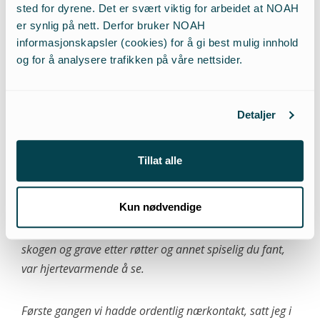
sted for dyrene. Det er svært viktig for arbeidet at NOAH
Til grisen Noah fra matmor
er synlig på nett. Derfor bruker NOAH
informasjonskapsler (cookies) for å gi best mulig innhold
Matmor og NOAH-frivillig, Sissel Rørvik, har
og for å analysere trafikken på våre nettsider.
skrevet denne siste hilsenen til sin venn, grisen
Noah:
Detaljer
«Kjære Noah.
Tillat alle
Takk for at jeg fikk lov til å bli kjent med deg. Jeg husker
så godt den dagen du flyttet hjem til meg. Hvordan du
Kun nødvendige
var så redd for å gå inn i huset ditt i frykt for å bli stengt
inne igjen. Og gleden du viste når du kunne tusle rundt i
skogen og grave etter røtter og annet spiselig du fant,
var hjertevarmende å se.
Første gangen vi hadde ordentlig nærkontakt, satt jeg i