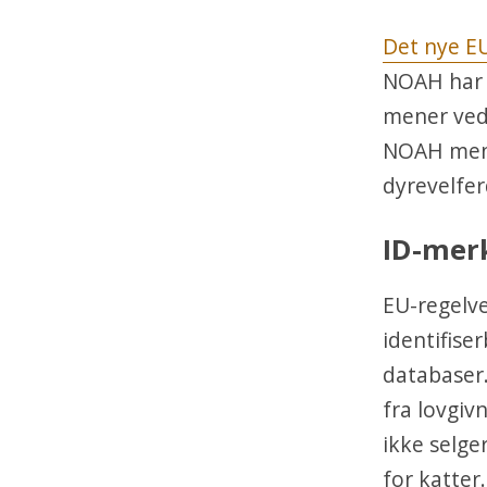
Det nye E
NOAH har a
mener vedt
NOAH mener
dyrevelfer
ID-merk
EU-regelve
identifise
databaser.
fra lovgiv
ikke selger
for katter.