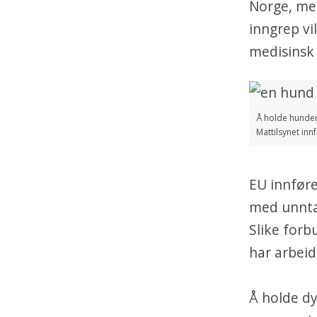
Norge, men
inngrep vi
medisinsk 
Å holde hunder
Mattilsynet inn
EU innføre
med unntak
Slike forb
har arbeid
Å holde dy