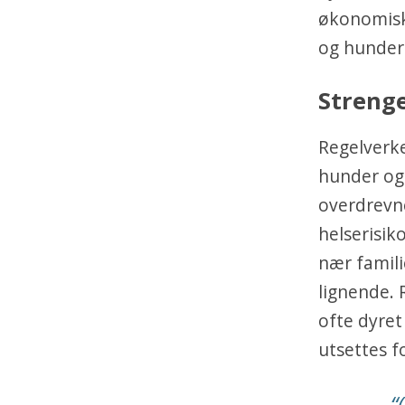
økonomisk 
og hunder
Strenge
Regelverke
hunder og 
overdrevn
helserisik
nær famili
lignende. 
ofte dyret
utsettes f
“