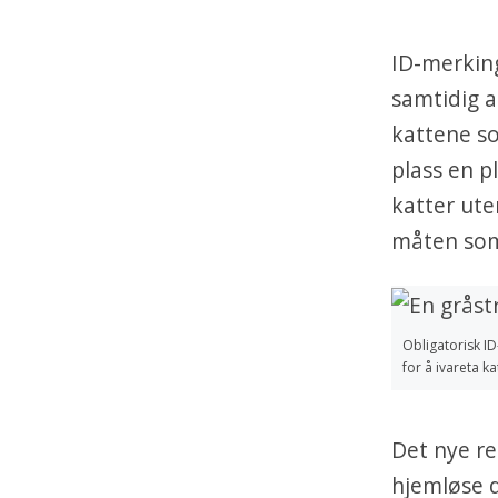
ID-merking
samtidig a
kattene so
plass en p
katter ut
måten som 
Obligatorisk ID
for å ivareta k
Det nye re
hjemløse d