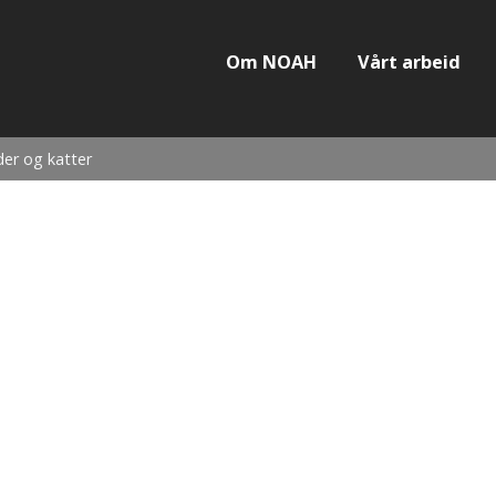
Om NOAH
Vårt arbeid
der og katter