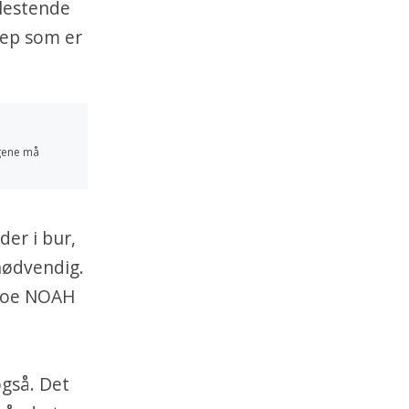
mlestende
rep som er
ngene må
der i bur,
nødvendig.
r noe NOAH
også. Det