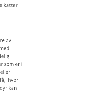
e katter
re av
r med
elig
er som er i
eller
 få, hvor
 dyr kan