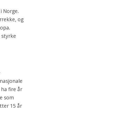
 i Norge.
rrekke, og
ropa.
 styrke
e
 nasjonale
ha fire år
ere som
tter 15 år