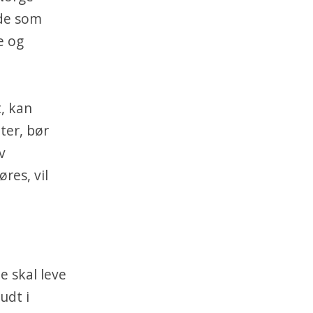
 de som
e og
, kan
ter, bør
v
res, vil
e skal leve
udt i