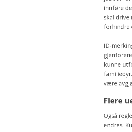
innføre de
skal drive 
forhindre 
ID-merking
gjenforene
kunne utf
familiedyr
være avgj
Flere u
Også regle
endres. Ku