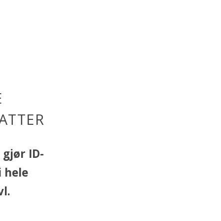
E
ATTER
gjør ID-
 hele
l.