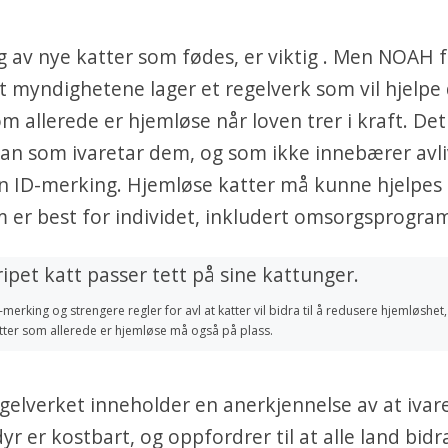
 av nye katter som fødes, er viktig . Men NOAH 
t myndighetene lager et regelverk som vil hjelpe
m allerede er hjemløse når loven trer i kraft. De
lan som ivaretar dem, og som ikke innebærer avli
en ID-merking. Hjemløse katter må kunne hjelpes
er best for individet, inkludert omsorgsprogra
-merking og strengere regler for avl at katter vil bidra til å redusere hjemløshe
atter som allerede er hjemløse må også på plass.
gelverket inneholder en anerkjennelse av at ivar
yr er kostbart, og oppfordrer til at alle land bid