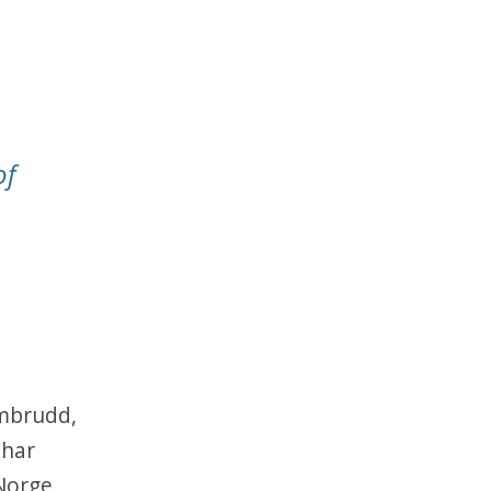
of
nombrudd,
 har
 Norge