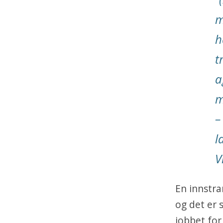
m
h
t
a
m
–
l
V
En innstra
og det er 
jobbet for