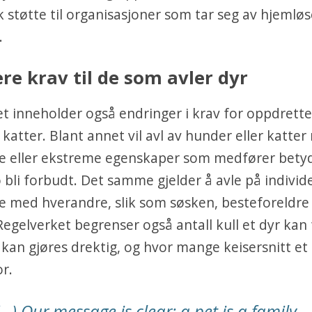
støtte til organisasjoner som tar seg av hjemløs
.
re krav til de som avler dyr
t inneholder også endringer i krav for oppdrette
katter. Blant annet vil avl av hunder eller katte
e eller ekstreme egenskaper som medfører betyd
o bli forbudt. Det samme gjelder å avle på individ
e med hverandre, slik som søsken, besteforeldre 
Regelverket begrenser også antall kull et dyr kan
 kan gjøres drektig, og hvor mange keisersnitt et
or.
(…) Our message is clear: a pet is a family