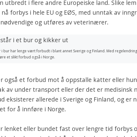
 utbredt i flere andre Europeiske land. Slike le
l nå forbys i hele EU og EØS, med unntak av inng
nødvendige og utføres av veterinærer.
 i bur har lenge vært forbudt i blant annet Sverige og Finland. Med regelendri
føre et slikt forbud også i Norge.
r også et forbud mot å oppstalle katter eller hun
 av under transport eller der det er medisinsk 
ud eksisterer allerede i Sverige og Finland, og e
et for å innføre i Norge.
r lenket eller bundet fast over lengre tid forbys 