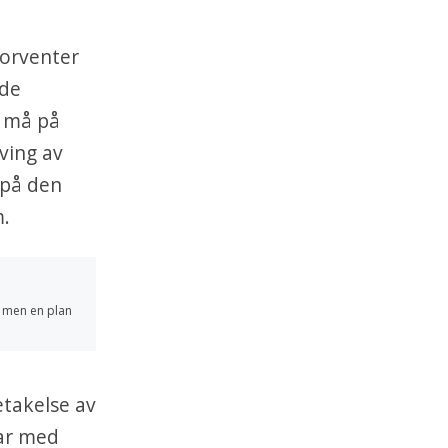
forventer
 de
t må på
ving av
 på den
m.
t, men en plan
etakelse av
rar med