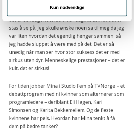
dyr rundt for at vi skal se på dem i sirkus er helt
Kun nødvendige
1700-talls. Og barna som skriker etter elefanter –
det er selvsagt noen som har sagt til dem at det er
stas å se på. Jeg skulle ønske noen sa til meg da jeg
var liten hvordan det egentlig henger sammen, så
jeg hadde sluppet å være med på det. Det er så
unødig når man ser hvor stor suksess det er med
sirkus uten dyr. Menneskelige prestasjoner – det er
kult, det er sirkus!
For tiden jobber Mina i Studio Fem på TVNorge – et
debattprogram med ni kvinner som alternerer som
programledere – deriblant Eli Hagen, Kari
Simonsen og Karita Bekkemellem. Og de fleste
kvinnene har pels. Hvordan har Mina tenkt å få
dem på bedre tanker?