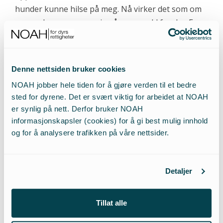
hunder kunne hilse på meg. Nå virker det som om
mange lærer ungene sine å være redd for dyr. For
mange mennesker er dyr bare annenrangs
familiemedlemmer, som ikke betyr så mye. Jeg
synes dyrene skal være førsteprioritet, slik som
Denne nettsiden bruker cookies
barn.
NOAH jobber hele tiden for å gjøre verden til et bedre
sted for dyrene. Det er svært viktig for arbeidet at NOAH
– Noen velvalgte ord om dyr i sirkus?
er synlig på nett. Derfor bruker NOAH
informasjonskapsler (cookies) for å gi best mulig innhold
og for å analysere trafikken på våre nettsider.
– Jeg håper virkelig dere får gjort noe med det.
Sirkus og zoologisk hage – det er rett og slett
dyremishandling. Dyr i sirkus har ikke valgt det selv.
Detaljer
Sirkusene argumenterer med at dyrene ”har det så
bra, de får jo mat og kjærlighet” – men
mesteparten av tiden står de inne i en vogn!
Tillat alle
Elefanter som skal leve ute på savannene… Å dra