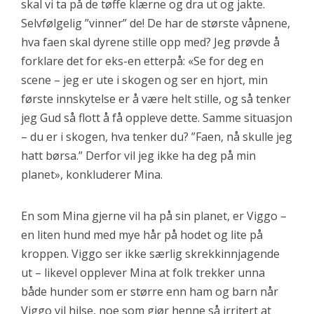
skal vi ta på de tøffe klærne og dra ut og jakte.
Selvfølgelig ”vinner” de! De har de største våpnene,
hva faen skal dyrene stille opp med? Jeg prøvde å
forklare det for eks-en etterpå: «Se for deg en
scene – jeg er ute i skogen og ser en hjort, min
første innskytelse er å være helt stille, og så tenker
jeg Gud så flott å få oppleve dette. Samme situasjon
– du er i skogen, hva tenker du? ”Faen, nå skulle jeg
hatt børsa.” Derfor vil jeg ikke ha deg på min
planet», konkluderer Mina.
En som Mina gjerne vil ha på sin planet, er Viggo –
en liten hund med mye hår på hodet og lite på
kroppen. Viggo ser ikke særlig skrekkinnjagende
ut – likevel opplever Mina at folk trekker unna
både hunder som er større enn ham og barn når
Viggo vil hilse, noe som gjør henne så irritert at