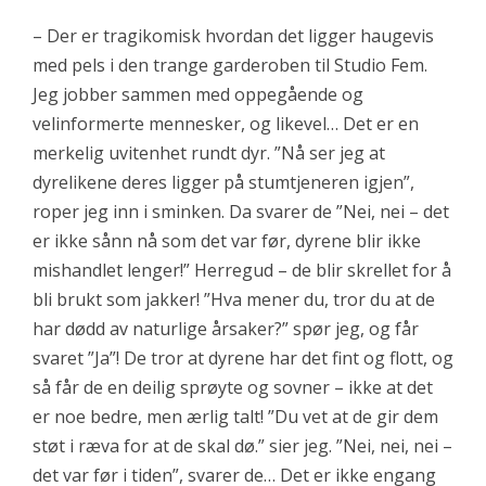
– Der er tragikomisk hvordan det ligger haugevis
med pels i den trange garderoben til Studio Fem.
Jeg jobber sammen med oppegående og
velinformerte mennesker, og likevel… Det er en
merkelig uvitenhet rundt dyr. ”Nå ser jeg at
dyrelikene deres ligger på stumtjeneren igjen”,
roper jeg inn i sminken. Da svarer de ”Nei, nei – det
er ikke sånn nå som det var før, dyrene blir ikke
mishandlet lenger!” Herregud – de blir skrellet for å
bli brukt som jakker! ”Hva mener du, tror du at de
har dødd av naturlige årsaker?” spør jeg, og får
svaret ”Ja”! De tror at dyrene har det fint og flott, og
så får de en deilig sprøyte og sovner – ikke at det
er noe bedre, men ærlig talt! ”Du vet at de gir dem
støt i ræva for at de skal dø.” sier jeg. ”Nei, nei, nei –
det var før i tiden”, svarer de… Det er ikke engang