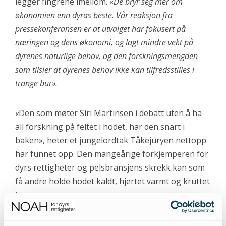
legger fingrene imellom. «
De bryr seg mer om
økonomien enn dyras beste. Vår reaksjon fra
pressekonferansen er at utvalget har fokusert på
næringen og dens økonomi, og lagt mindre vekt på
dyrenes naturlige behov, og den forskningsmengden
som tilsier at dyrenes behov ikke kan tilfredsstilles i
trange bur».
«
Den som møter Siri Martinsen i debatt uten å ha
all forskning på feltet i hodet, har den snart i
baken», heter et jungelordtak Tåkejuryen nettopp
har funnet opp. Den mangeårige forkjemperen for
dyrs rettigheter og pelsbransjens skrekk kan som
få andre holde hodet kaldt, hjertet varmt og kruttet
tørt.»
Finaleplass som «Årets navn»