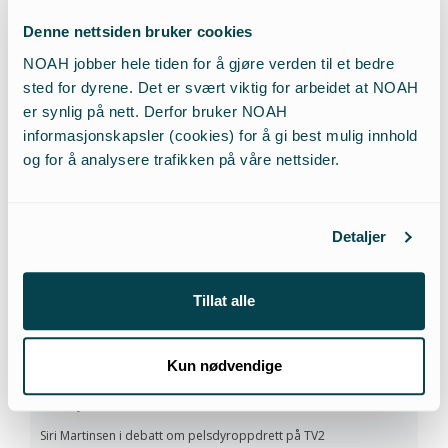
i VG
Denne nettsiden bruker cookies
NOAH jobber hele tiden for å gjøre verden til et bedre
Siri Martinsens klare tale og arbeid for dyrene
sted for dyrene. Det er svært viktig for arbeidet at NOAH
gjennom 2014 ble også verdsatt av VGs lesere, da
er synlig på nett. Derfor bruker NOAH
de stemte henne frem til finaleplass i kåringen
informasjonskapsler (cookies) for å gi best mulig innhold
og for å analysere trafikken på våre nettsider.
”Årets navn” 2014. Årets navn har blitt kåret av VG
hvert år siden 1974. Finalister stemmes frem av
lesere på VGs nettside, og det blir deretter avholdt
Detaljer
en meningsmåling for å kåre vinneren. Martinsen
ble stemt frem for sin «utrettelige kamp for dyrs
rettigheter» og «kamp mot statlig støttet
Tillat alle
dyremishandling».
Kun nødvendige
Siri Martinsen i debatt om pelsdyroppdrett på TV2