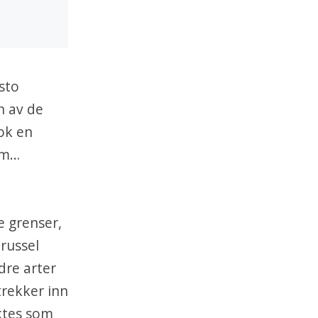
sto
n av de
nok en
em…
e grenser,
trussel
dre arter
trekker inn
ktes som