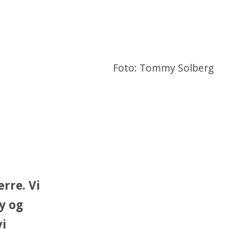
Foto: Tommy Solberg
ærre. Vi
y og
vi