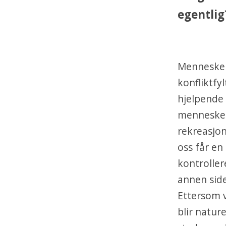
egentlig
Menneskers
konfliktfy
hjelpende 
mennesker 
rekreasjon
oss får en
kontrollere
annen side
Ettersom v
blir natur