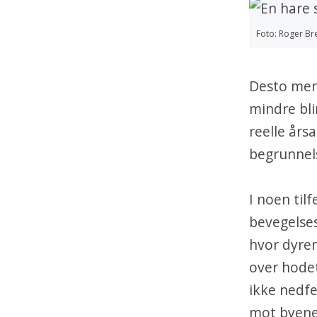
Foto: Roger B
Desto mer 
mindre bli
reelle årsa
begrunnels
I noen tilf
bevegelses
hvor dyren
over hodet
ikke nedfe
mot byene 