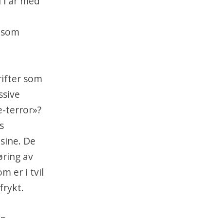
 i år med
r som
rifter som
ssive
-terror»?
s
sine. De
øring av
m er i tvil
frykt.