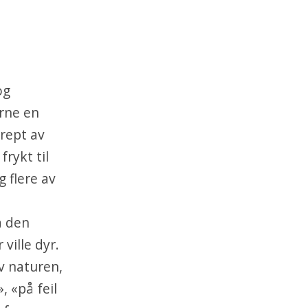
og
erne en
drept av
rykt til
 flere av
på den
ville dyr.
av naturen,
, «på feil