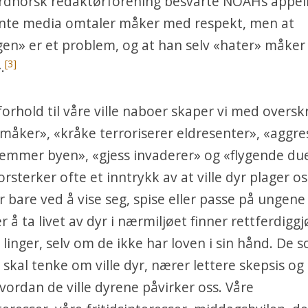
ordnorsk redaktørforening besvarte NOAHs appell
nte media omtaler måker med respekt, men at
en» er et problem, og at han selv «hater» måke
[3]
.
forhold til våre ville naboer skaper vi med oversk
åker», «kråke terroriserer eldresenter», «aggre
emmer byen», «gjess invaderer» og «flygende due
rsterker ofte et inntrykk av at ville dyr plager os
bare ved å vise seg, spise eller passe på ungene 
 å ta livet av dyr i nærmiljøet finner rettferdiggj
linger, selv om de ikke har loven i sin hånd. De so
skal tenke om ville dyr, nærer lettere skepsis og 
vordan de ville dyrene påvirker oss. Våre