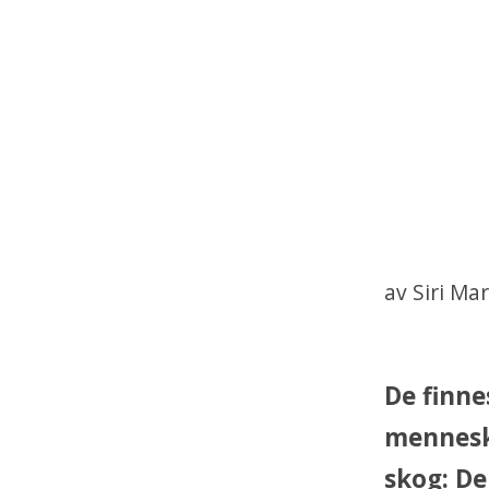
av Siri Ma
De finne
menneske
skog: De