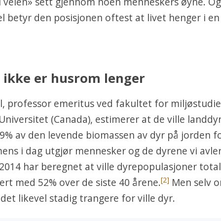
«i veien» sett gjennom noen menneskers øyne. Og
l betyr den posisjonen oftest at livet henger i en
 ikke er husrom lenger
l, professor emeritus ved fakultet for miljøstudie
niversitet (Canada), estimerer at de ville landdy
9% av den levende biomassen av dyr på jorden f
mens i dag utgjør mennesker og de dyrene vi avle
 2014 har beregnet at ville dyrepopulasjoner total
[2]
sert med 52% over de siste 40 årene.
Men selv o
 det likevel stadig trangere for ville dyr.