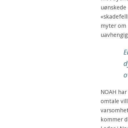
uønskede og
«skadefell
myter om a
uavhengig a
E
d
o
NOAH har o
omtale vil
varsomhet.
kommer de