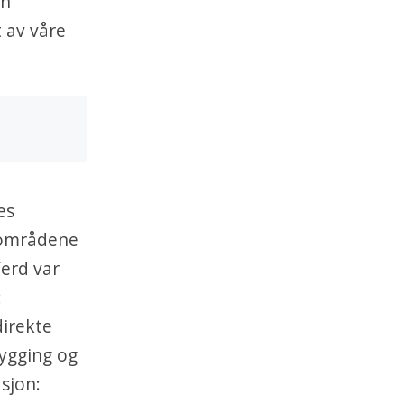
en
t av våre
es
e områdene
ferd var
:
direkte
bygging og
sjon: