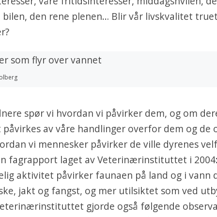
eresser, våre fritidsinteresser, middagshvilen, d
bilen, den rene plenen… Blir vår livskvalitet true
er?
olberg
dnere spør vi hvordan vi påvirker dem, og om der
et påvirkes av våre handlinger overfor dem og d
ordan vi mennesker påvirker de ville dyrenes vel
n fagrapport laget av Veterinærinstituttet i 2004
ig aktivitet påvirker faunaen på land og i vann 
ske, jakt og fangst, og mer utilsiktet som ved ut
Veterinærinstituttet gjorde også følgende observa