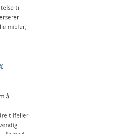
telse til
erserer
le midler,
2%
om å
e tilfeller
vendig.