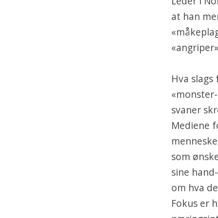
Leder i N
at han me
«måkeplag
«angriper»
Hva slags 
«monster-m
svaner skr
Mediene fo
mennesker 
som ønsker
sine hand- 
om hva de 
Fokus er h