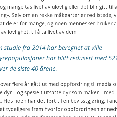
 mange tas livet av ulovlig eller det blir gitt tilla
ing». Selv om en rekke måkearter er rødlistede, v
t de er for mange, og noen mennesker bruker al
v lovlighet, til å ta livet av dem.
n studie fra 2014 har beregnet at ville
yrepopulasjoner har blitt redusert med 5
ver de siste 40 årene.
ver flere år gått ut med oppfordring til media 
le dyr – og spesielt utsatte dyr som måker – med
 Hos noen har det ført til en bevisstgjøring, i andr
t tydeligere frem hvorfor oppfordringen er nød