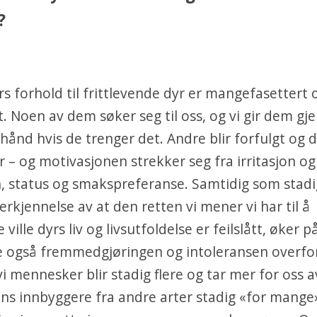
?
 forhold til frittlevende dyr er mangefasettert 
lt. Noen av dem søker seg til oss, og vi gir dem gj
hånd hvis de trenger det. Andre blir forfulgt og 
– og motivasjonen strekker seg fra irritasjon og f
, status og smakspreferanse. Samtidig som stadig
 erkjennelse av at den retten vi mener vi har til å
 ville dyrs liv og livsutfoldelse er feilslått, øker 
 også fremmedgjøringen og intoleransen overfor 
i mennesker blir stadig flere og tar mer for oss 
ens innbyggere fra andre arter stadig «for mange»