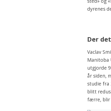
sted» og 
dyrenes de
Der det
Vaclav Smi
Manitoba U
utgjorde 9
år siden, 
studie fra
blitt redu
færre, blir