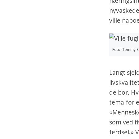
næringsint
nyvaskede 
ville nabo
Foto: Tommy S
Langt sjel
livskvalit
de bor. Hv
tema for e
«Menneskel
som ved fi
ferdsel.» 