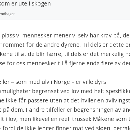
rendhagen
plass vi mennesker mener vi selv har krav på, de
r rommet for de andre dyrene. Til dels er dette e
kene til at de blir færre, til dels er det merkelig 
e for oss mennesker til å fjerne enda flere av d
eller – som med ulv i Norge – er ville dyrs
muligheter begrenset ved lov med helt spesifikk
e ikke får passere uten at det hviler en avlivings
 på dem. I andre tilfeller er begrensningen av an
lt i lov, men likevel en reell trussel: Måkene som 
fordi de ikke lenger finner mat ved sjøen, betra