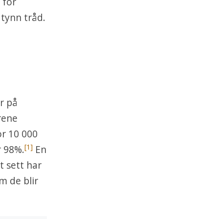
 for
 tynn tråd.
r på
rene
or 10 000
[1]
r 98%.
En
t sett har
m de blir