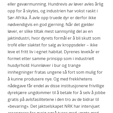
eller geværmunning. Hundrevis av løver avles årlig
opp for å skytes, og industrien har vokst raskt i
Sør-Afrika. Å avle opp truede dyr er derfor ikke
nødvendigvis en god gjerning. Når det gjelder
løver, er slike tiltak mest sannsynlig del av en
jaktindustri, hvor dyrets formål er å bli skutt som
trofé eller slaktet for salg av kroppsdeler – ikke
leve et fritt liv i egnet habitat. Dyrenes levekår er
formet etter samme prinsipp som i industrielt
husdyrhold: Hunnløver i bur og trange
innhegninger fratas ungene så fort som mulig for
å kunne produsere nye. Og med frekkhetens
nådegave får endel av disse institusjonene frivillige
dyrekjære ungdommer til å betale for å selv å jobbe
gratis på avlsfasilitetene i den tro av de bidrar til
«bevaring». Det jaktselskapet NRK har intervjuet