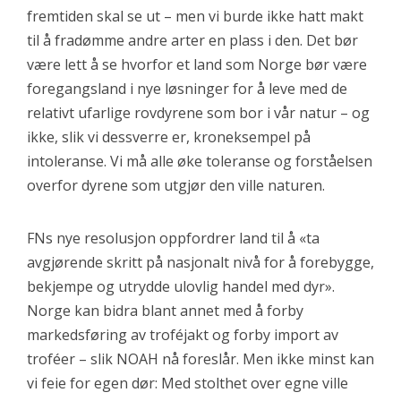
fremtiden skal se ut – men vi burde ikke hatt makt
til å fradømme andre arter en plass i den. Det bør
være lett å se hvorfor et land som Norge bør være
foregangsland i nye løsninger for å leve med de
relativt ufarlige rovdyrene som bor i vår natur – og
ikke, slik vi dessverre er, kroneksempel på
intoleranse. Vi må alle øke toleranse og forståelsen
overfor dyrene som utgjør den ville naturen.
FNs nye resolusjon oppfordrer land til å «ta
avgjørende skritt på nasjonalt nivå for å forebygge,
bekjempe og utrydde ulovlig handel med dyr».
Norge kan bidra blant annet med å forby
markedsføring av troféjakt og forby import av
troféer – slik NOAH nå foreslår. Men ikke minst kan
vi feie for egen dør: Med stolthet over egne ville