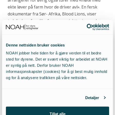
arrangerer for øvrig også turer med «møte med
ekte løver på farm hvor de driver avl». En fersk
dokumentar fra Sør- Afrika, Blood Lions, viser
tydelig hvorfor slike farmer, og jaktturismen de
avler dyrene for, burde være kriminalisert.
Uansett fra hvilken vinkel man ser troféjakt fra,
Denne nettsiden bruker cookies
handler den fortsatt om underholdning gjennom
NOAH jobber hele tiden for å gjøre verden til et bedre
maktdemonstrasjon og dominans. Det er en
sted for dyrene. Det er svært viktig for arbeidet at NOAH
følelsesbasert industri, hvor følelsen av å kunne
er synlig på nett. Derfor bruker NOAH
dominere og ta livet fra et kraftfullt dyr bringer
informasjonskapsler (cookies) for å gi best mulig innhold
tilfredsstillelse.
og for å analysere trafikken på våre nettsider.
Detaljer
Bilde: Flickr. Merket for ikke kommersiell gjenbruk
Tillat alle