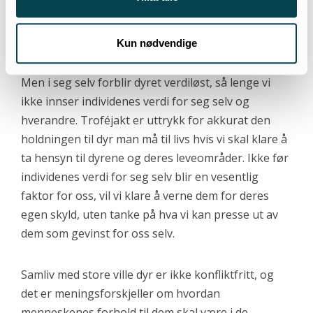
Jaktindustrien reduserer dyrene til varer man skal
tjene penger på – også i deres kanskje siste fase
Kun nødvendige
som art her på jorden. Et truet dyr kan ha en
pengeverdi på hundretusener av kroner som død.
Men i seg selv forblir dyret verdiløst, så lenge vi
ikke innser individenes verdi for seg selv og
hverandre. Troféjakt er uttrykk for akkurat den
holdningen til dyr man må til livs hvis vi skal klare å
ta hensyn til dyrene og deres leveområder. Ikke før
individenes verdi for seg selv blir en vesentlig
faktor for oss, vil vi klare å verne dem for deres
egen skyld, uten tanke på hva vi kan presse ut av
dem som gevinst for oss selv.
Samliv med store ville dyr er ikke konfliktfritt, og
det er meningsforskjeller om hvordan
menneskenes forhold til dem skal være i de