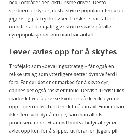
ned i områder der jaktturisme drives. Desto
sjeldnere et dyr er, desto større populariteten blant
jegere og jakttrykket øker. Forskere har tatt til
orde for at trofejakt gjør større skade på ville
dyrepopulasjoner enn man har antatt.
Løver avles opp for å skytes
Troféjakt som «bevaringsstrategi» får også en
rekke utslag som ytterligere setter dyrs velferd i
fare. For der det er et marked for å skyte dyr,
dannes det også raskt et tilbud. Delvis tilfredsstilles
markedet ved å presse kvotene på de ville dyrene
opp – men delvis handler det nå om avl: Finner man
ikke flere ville dyr å drepe, kan man alltids
produsere noen. «Canned hunts» betyr at dyr er
avlet opp kun for å slippes ut foran en jegers pil