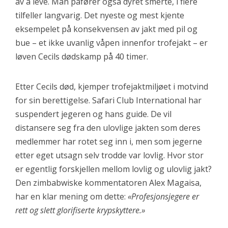
av å leve. Man påfører også dyret smerte, i flere
tilfeller langvarig. Det nyeste og mest kjente
eksempelet på konsekvensen av jakt med pil og
bue – et ikke uvanlig våpen innenfor trofejakt – er
løven Cecils dødskamp på 40 timer.
Etter Cecils død, kjemper trofejaktmiljøet i motvind
for sin berettigelse. Safari Club International har
suspendert jegeren og hans guide. De vil
distansere seg fra den ulovlige jakten som deres
medlemmer har rotet seg inn i, men som jegerne
etter eget utsagn selv trodde var lovlig. Hvor stor
er egentlig forskjellen mellom lovlig og ulovlig jakt?
Den zimbabwiske kommentatoren Alex Magaisa,
har en klar mening om dette:
«Profesjonsjegere er
rett og slett glorifiserte krypskyttere.»