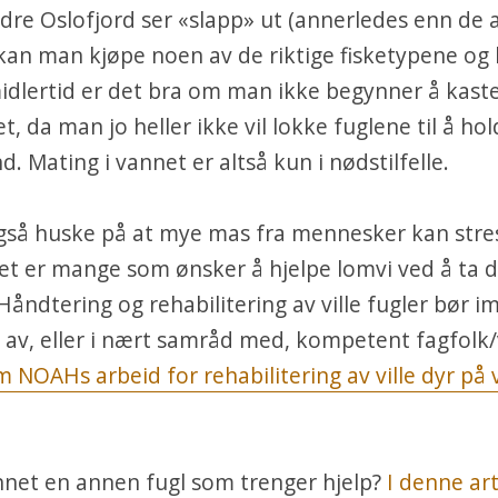
ndre Oslofjord ser «slapp» ut (annerledes enn de 
, kan man kjøpe noen av de riktige fisketypene og 
idlertid er det bra om man ikke begynner å kast
et, da man jo heller ikke vil lokke fuglene til å ho
. Mating i vannet er altså kun i nødstilfelle.
så huske på at mye mas fra mennesker kan stre
Det er mange som ønsker å hjelpe lomvi ved å ta
Håndtering og rehabilitering av ville fugler bør im
 av, eller i nært samråd med, kompetent fagfolk
 NOAHs arbeid for rehabilitering av ville dyr på 
nnet en annen fugl som trenger hjelp?
I denne ar