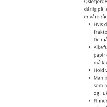
Oslofjorde
dårlig på 
er våre rå
Hvis d
frakte
De må 
Alkefu
papir 
må ku
Hold 
Man b
som m
og i u
Finner