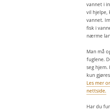
vannet i i
vil hjelpe
vannet. Im
fisk i vann
nærme land
Man må og
fuglene. 
seg hjem. 
kun gjøres
Les mer om
nettside.
Har du fu