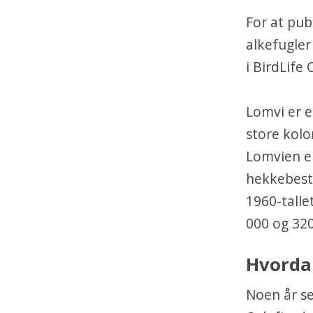
For at pub
alkefugler
i BirdLife
Lomvi er e
store kolo
Lomvien er
hekkebesta
1960-talle
000 og 320
Hvordan
Noen år se