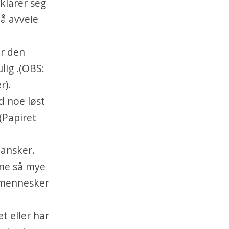
 klarer seg
på avveie
ør den
lig .(OBS:
r).
d noe løst
(Papiret
hansker.
ene så mye
 mennesker
t eller har