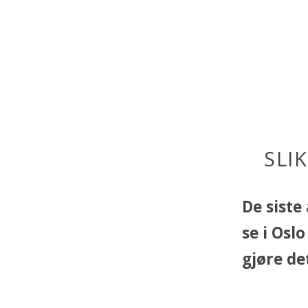
SLI
De siste
se i Osl
gjøre det