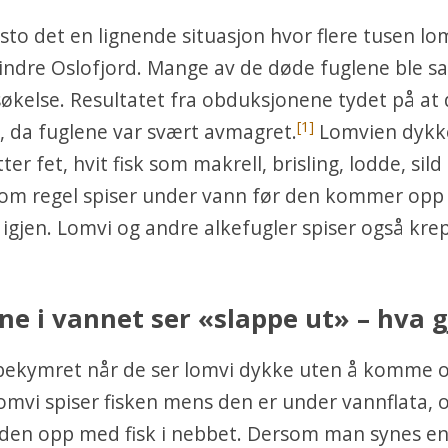
sto det en lignende situasjon hvor flere tusen lo
 indre Oslofjord. Mange av de døde fuglene ble s
økelse. Resultatet fra obduksjonene tydet på at
[1]
el, da fuglene var svært avmagret.
Lomvien dykk
er fet, hvit fisk som makrell, brisling, lodde, sild 
om regel spiser under vann før den kommer opp t
 igjen. Lomvi og andre alkefugler spiser også kre
e i vannet ser «slappe ut» – hva g
 bekymret når de ser lomvi dykke uten å komme
lomvi spiser fisken mens den er under vannflata
lden opp med fisk i nebbet. Dersom man synes en 