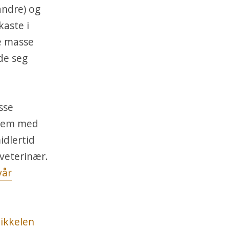
andre) og
kaste i
e masse
lde seg
sse
 dem med
idlertid
/veterinær.
vår
tikkelen