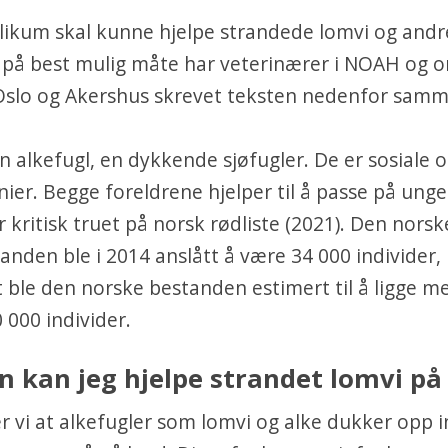
likum skal kunne hjelpe strandede lomvi og andr
 på best mulig måte har veterinærer i NOAH og o
 Oslo og Akershus skrevet teksten nedenfor sam
n alkefugl, en dykkende sjøfugler. De er sosiale o
nier. Begge foreldrene hjelper til å passe på unge
 kritisk truet på norsk rødliste (2021). Den norsk
nden ble i 2014 anslått å være 34 000 individer
t ble den norske bestanden estimert til å ligge m
 000 individer.
 kan jeg hjelpe strandet lomvi på
r vi at alkefugler som lomvi og alke dukker opp i