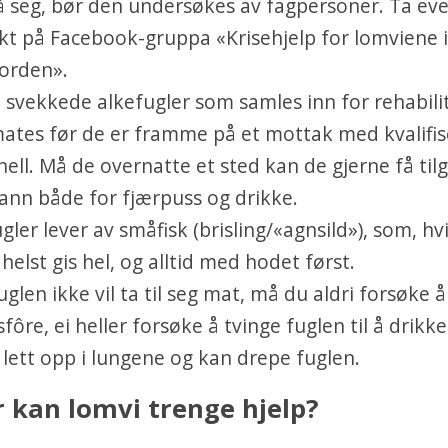
på seg, bør den undersøkes av fagpersoner. Ta ev
kt på Facebook-gruppa «Krisehjelp for lomviene i
jorden».
 svekkede alkefugler som samles inn for rehabili
mates før de er framme på et mottak med kvalifis
ell. Må de overnatte et sted kan de gjerne få tilg
ann både for fjærpuss og drikke.
gler lever av småfisk (brisling/«agnsild»), som, h
helst gis hel, og alltid med hodet først.
uglen ikke vil ta til seg mat, må du aldri forsøke å
fôre, ei heller forsøke å tvinge fuglen til å drikk
lett opp i lungene og kan drepe fuglen.
 kan lomvi trenge hjelp?