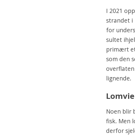
I 2021 opp
strandet i
for unders
sultet ihj
primært ett
som den s
overflaten
lignende.
Lomvien
Noen blir
fisk. Men 
derfor sje