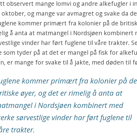
itt observert mange lomvi og andre alkefugler i i
i oktober, og mange var avmagret og svake da de
uglene kommer primært fra kolonier på de britisk
melig å anta at matmangel i Nordsjøen kombinert
vestlige vinder har ført fuglene til våre trakter. 
e som tyder på at det er mangel på fisk for alkefu
n, er mange for svake til å jakte, med døden til f
uglene kommer primært fra kolonier på de
ritiske øyer, og det er rimelig å anta at
atmangel i Nordsjøen kombinert med
terke sørvestlige vinder har ført fuglene til
åre trakter.