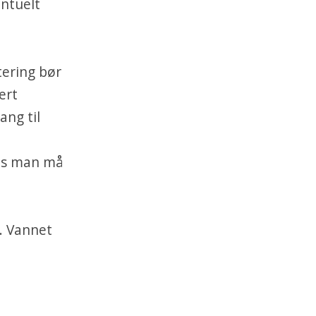
entuelt
tering bør
ert
ang til
vis man må
e. Vannet