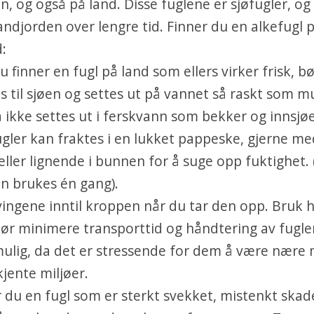
n, og også på land. Disse fuglene er sjøfugler, og
landjorden over lengre tid. Finner du en alkefugl 
d:
u finner en fugl på land som ellers virker frisk, b
s til sjøen og settes ut på vannet så raskt som mu
ikke settes ut i ferskvann som bekker og innsjøe
gler kan fraktes i en lukket pappeske, gjerne me
eller lignende i bunnen for å suge opp fuktighet. 
n brukes én gang).
vingene inntil kroppen når du tar den opp. Bruk 
ør minimere transporttid og håndtering av fugl
ulig, da det er stressende for dem å være nære
kjente miljøer.
 du en fugl som er sterkt svekket, mistenkt skade