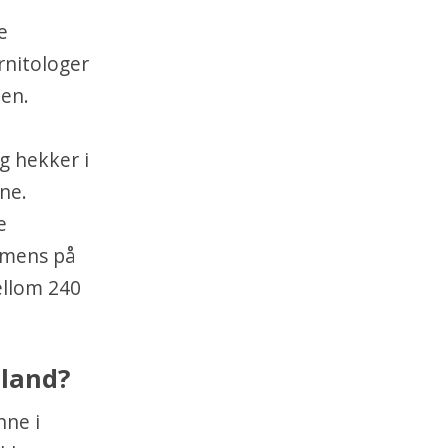
e
rnitologer
men.
g hekker i
ne.
e
, mens på
ellom 240
 land?
nne i