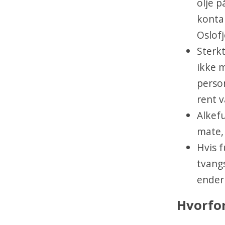
olje 
konta
Oslof
Sterkt
ikke 
person
rent v
Alkefu
mate, 
Hvis f
tvangs
ender 
Hvorfor