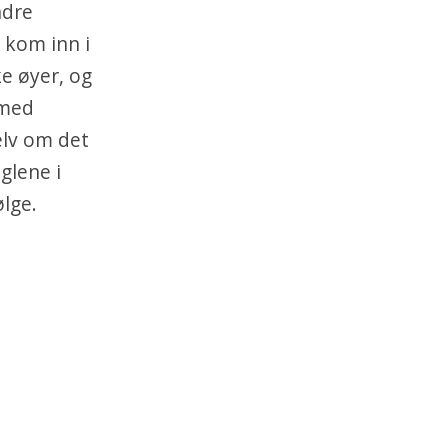
ndre
 kom inn i
e øyer, og
 med
Selv om det
glene i
ølge.