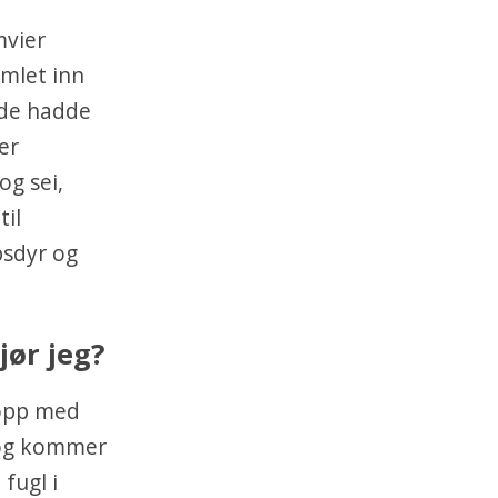
mvier
amlet inn
 de hadde
er
og sei,
il
psdyr og
jør jeg?
 opp med
, og kommer
fugl i