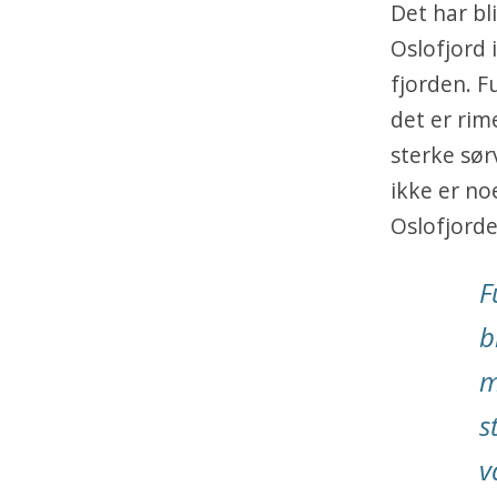
Det har bl
Oslofjord 
fjorden. F
det er ri
sterke sør
ikke er no
Oslofjorde
F
b
m
s
v