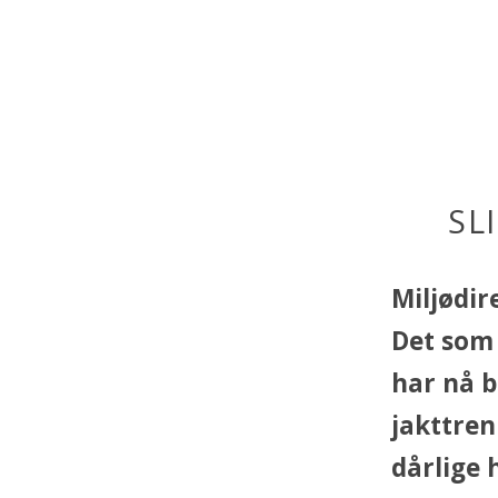
SL
Miljødir
Det som 
har nå b
jakttren
dårlige h