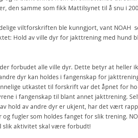
r, den samme som fikk Mattilsynet til å snu i 20
elige viltforskriften ble kunngjort, vant NOAH s
tet: Hold av ville dyr for jakttrening med hund bl
der forbudet alle ville dyr. Dette betyr at heller i
 andre dyr kan holdes i fangenskap for jakttrenin
nnelige utkastet til forskrift var det åpnet for ho
yrene i fangenskap til blant annet jakttrening. Se
v hold av andre dyr er ukjent, har det vært rap
 og fugler som holdes fanget for slik trening. N
ll slik aktivitet skal være forbudt!