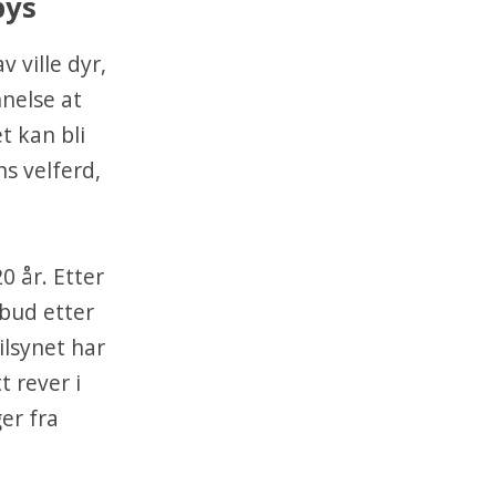
bys
v ville dyr,
nelse at
t kan bli
ns velferd,
20 år. Etter
rbud etter
ilsynet har
t rever i
er fra