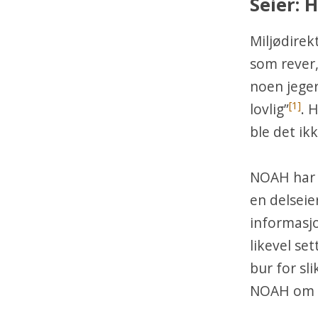
Seier: 
Miljødirekt
som rever,
noen jeger
[1]
lovlig”
. 
ble det ik
NOAH har 
en delseie
informasjo
likevel se
bur for sl
NOAH om å