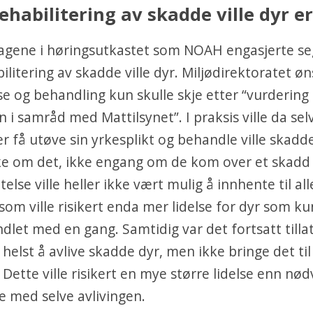
Rehabilitering av skadde ville dyr er
lagene i høringsutkastet som NOAH engasjerte seg
bilitering av skadde ville dyr. Miljødirektoratet ø
se og behandling kun skulle skje etter “vurdering 
 samråd med Mattilsynet”. I praksis ville da selv
r få utøve sin yrkesplikt og behandle ville skadd
ke om det, ikke engang om de kom over et skadd 
latelse ville heller ikke vært mulig å innhente
til al
 som ville risikert enda mer lidelse for dyr som k
ndlet med en gang. Samtidig var det fortsatt tillat
elst å avlive skadde dyr, men ikke bringe det til
 Dette ville risikert en mye større lidelse enn nød
e med selve avlivingen.