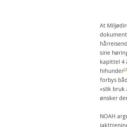
At Miljødir
dokument
hårreisen
sine høring
kapittel 4
[2
hihunder
forbys båd
«slik bruk 
ønsker der
NOAH argum
jakttrenin