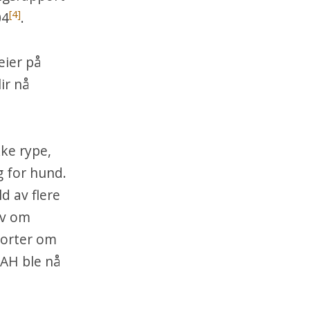
[4]
04
.
eier på
ir nå
kke rype,
g for hund.
ld av flere
lv om
porter om
OAH ble nå