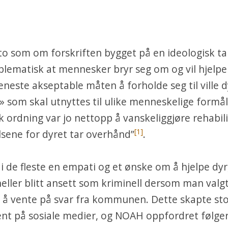
to som om forskriften bygget på en ideologisk t
blematisk at mennesker bryr seg om og vil hjelpe v
eneste akseptable måten å forholde seg til ville d
» som skal utnyttes til ulike menneskelige formål
k ordning var jo nettopp å vanskeliggjøre rehabili
[1]
elsene for dyret tar overhånd”
.
 i de fleste en empati og et ønske om å hjelpe dy
heller blitt ansett som kriminell dersom man valgt
 å vente på svar fra kommunen. Dette skapte sto
nt på sosiale medier, og NOAH oppfordret
følge