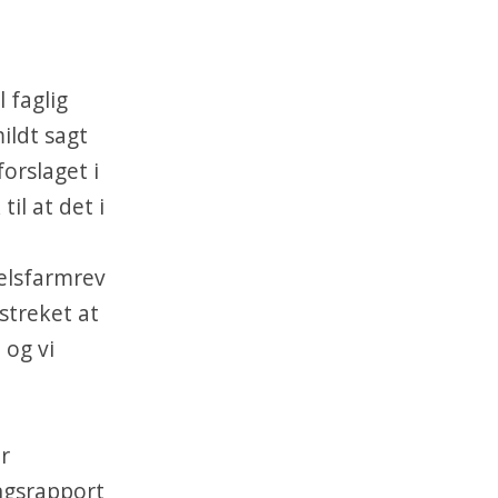
l faglig
mildt sagt
orslaget i
il at det i
elsfarmrev
streket at
 og vi
r
ngsrapport