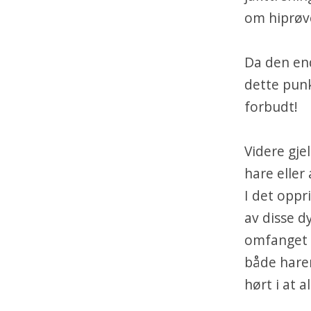
om hiprøve
Da den end
dette punk
forbudt!
Videre gjel
hare eller
I det oppri
av disse d
omfanget a
både harer
hørt i at a