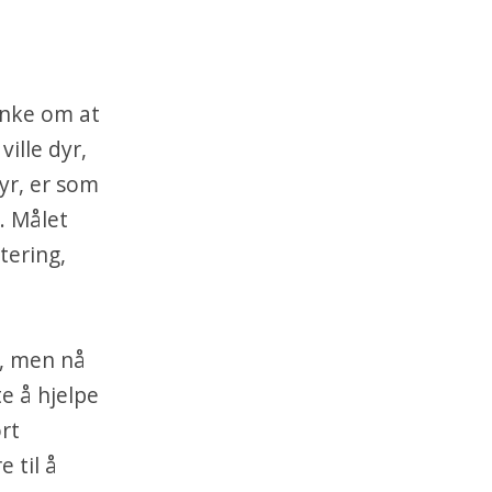
anke om at
ille dyr,
yr, er som
.
Målet
tering,
r, men nå
e å hjelpe
rt
re
til å