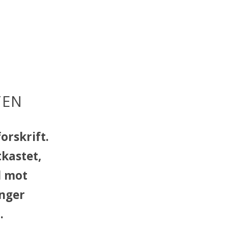
TEN
orskrift.
tkastet,
d mot
enger
.