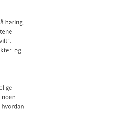
på høring,
ftene
ilt”.
kter, og
elige
rt noen
d hvordan