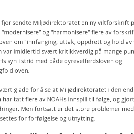
 fjor sendte Miljødirektoratet en ny viltforskrift 
 “modernisere” og “harmonisere” flere av forskri
loven om “innfanging, uttak, oppdrett og hold av v
n var imidlertid svært kritikkverdig på mange pun
s syn i strid med både dyrevelferdsloven og
foldloven.
ært glade for å se at Miljødirektoratet i den end
 har tatt flere av NOAHs innspill til følge, og gjo
dringer. Men fortsatt er det store problemer me
tsettes for forfølgelse og utnytting.