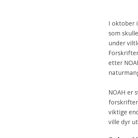
I oktober i
som skulle
under vilt
Forskrifte
etter NOAH
naturmang
NOAH er sv
forskriften
viktige en
ville dyr u