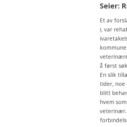
Seier: 
Et av fors
i, var reha
ivaretakel
kommunen i
veterinære
å først sø
En slik til
tider, noe
blitt beha
hvem som h
veterinær.
forbindels