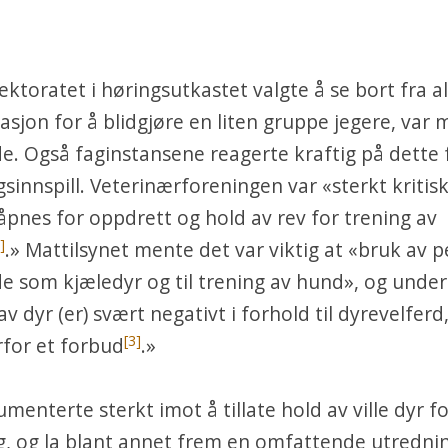
ektoratet i høringsutkastet valgte å se bort fra al
asjon
for å blidgjøre en liten gruppe jegere, var 
de.
Også faginstansene reagerte kraftig på dette f
sinnspill. Veterinærforeningen var «sterkt kritisk t
 åpnes for oppdrett og hold av rev for trening av
]
.»
Mattilsynet mente det var viktig at
«bruk av
p
e som kjæledyr og til trening av hund», og under
av dyr (er) svært negativt i forhold til dyrevelferd,
[3]
for et forbud
.»
enterte sterkt imot å tillate hold av ville dyr fo
g, og la blant annet frem en omfattende utredni