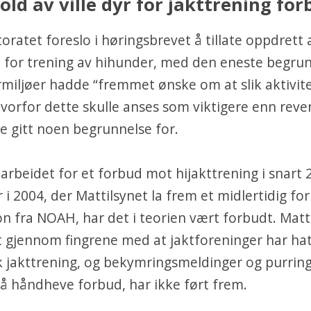
Hold av ville dyr for jakttrening for
oratet foreslo i høringsbrevet å tillate oppdrett a
 for trening av
hihunder
, med den eneste begrun
miljøer hadde “fremmet ønske om at slik aktivite
Hvorfor dette skulle anses som viktigere enn reve
ke gitt noen begrunnelse for.
arbeidet for et forbud mot
hijakttrening
i snart 
r i 2004, der Mattilsynet la frem et midlertidig fo
n fra NOAH, har det i teorien vært forbudt.
Matt
tt gjennom fingrene med at jaktforeninger har hat
ik jakttrening, og bekymringsmeldinger og purring
 håndheve forbud, har ikke ført frem.