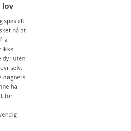
 lov
 spesielt
nsket nå at
fra
 ikke
e dyr uten
dyr selv.
le døgnets
unne ha
t for
vendig i