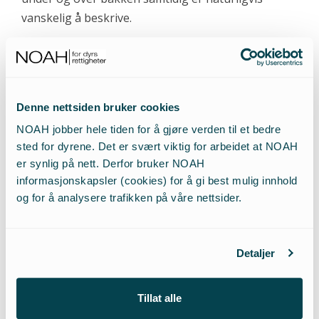
vanskelig å beskrive.
«Engelsk revejakt» i Norge
Hva som skjer når dyr i en slik situasjon blir
Denne nettsiden bruker cookies
skadeskutt, burde slik NOAH ser det kvalifisere til
grovt brudd på dyrevernloven: I 2006 anmeldte
NOAH jobber hele tiden for å gjøre verden til et bedre
sted for dyrene. Det er svært viktig for arbeidet at NOAH
NOAH en konkret jaktepisode beskrevet i
er synlig på nett. Derfor bruker NOAH
sedvanlige romantiserende ordelag i jaktbladet
informasjonskapsler (cookies) for å gi best mulig innhold
”Jeger, hund og våpen” under tittelen ”Rev i
og for å analysere trafikken på våre nettsider.
advent”. Kort fortalt hadde en skadeskutt rev klart
å gjemme seg i et hi. Jakthunden blir sendt etter
ham, og den skadde reven flykter på ny. Jakthunden
Detaljer
er så oppgiret av situasjonen at han går løs på den
døende reven utenfor hiet og river ham ihjel. Med
Tillat alle
andre ord det samme hendelsesforløp som under