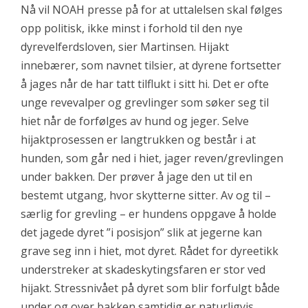
Nå vil NOAH presse på for at uttalelsen skal følges
opp politisk, ikke minst i forhold til den nye
dyrevelferdsloven, sier Martinsen. Hijakt
innebærer, som navnet tilsier, at dyrene fortsetter
å jages når de har tatt tilflukt i sitt hi. Det er ofte
unge revevalper og grevlinger som søker seg til
hiet når de forfølges av hund og jeger. Selve
hijaktprosessen er langtrukken og består i at
hunden, som går ned i hiet, jager reven/grevlingen
under bakken. Der prøver å jage den ut til en
bestemt utgang, hvor skytterne sitter. Av og til –
særlig for grevling – er hundens oppgave å holde
det jagede dyret ”i posisjon” slik at jegerne kan
grave seg inn i hiet, mot dyret. Rådet for dyreetikk
understreker at skadeskytingsfaren er stor ved
hijakt. Stressnivået på dyret som blir forfulgt både
under og over bakken samtidig er naturligvis