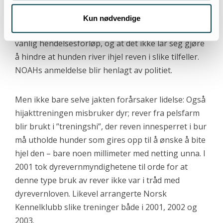
den tradisjonelle, men nå forbudte, engelske
revejakten. Ved kontakt med Direktoratet for
Kun nødvendige
Naturforvaltning, får NOAH opplyst at dette er et
vanlig hendelsesforløp, og at det ikke lar seg gjøre
å hindre at hunden river ihjel reven i slike tilfeller.
NOAHs anmeldelse blir henlagt av politiet.
Men ikke bare selve jakten forårsaker lidelse: Også
hijakttreningen misbruker dyr; rever fra pelsfarm
blir brukt i ”treningshi”, der reven innesperret i bur
må utholde hunder som gires opp til å ønske å bite
hjel den – bare noen millimeter med netting unna. I
2001 tok dyrevernmyndighetene til orde for at
denne type bruk av rever ikke var i tråd med
dyrevernloven. Likevel arrangerte Norsk
Kennelklubb slike treninger både i 2001, 2002 og
2003.