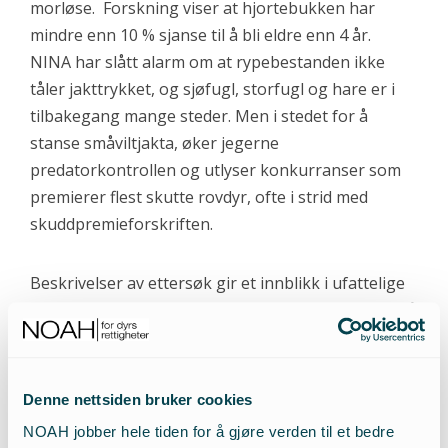
morløse. Forskning viser at hjortebukken har
mindre enn 10 % sjanse til å bli eldre enn 4 år.
NINA har slått alarm om at rypebestanden ikke
tåler jakttrykket, og sjøfugl, storfugl og hare er i
tilbakegang mange steder. Men i stedet for å
stanse småviltjakta, øker jegerne
predatorkontrollen og utlyser konkurranser som
premierer flest skutte rovdyr, ofte i strid med
skuddpremieforskriften.
Beskrivelser av ettersøk gir et innblikk i ufattelige
lidelser. Funn av bein, lungevev og mageinnhold på
skuddplassen sier noe om hvor skuddet har truffet,
om det har slått av en fot, knust kneskål eller kjeve,
revet over spiserør eller trengt inn i lungene eller
Denne nettsiden bruker cookies
magen. Selv hardt skadde dyr kan flykte lenge for
NOAH jobber hele tiden for å gjøre verden til et bedre
ettersøket. Ifølge ettersøksundersøkelsen fra