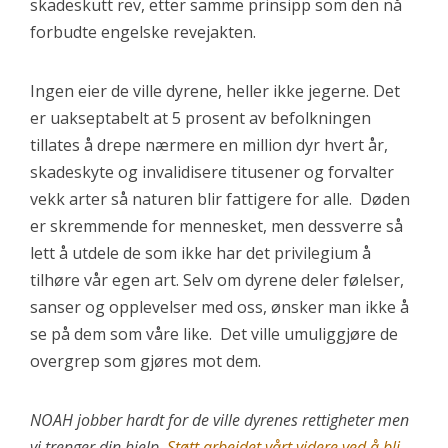
skadeskutt rev, etter samme prinsipp som den nå
forbudte engelske revejakten.
Ingen eier de ville dyrene, heller ikke jegerne. Det
er uakseptabelt at 5 prosent av befolkningen
tillates å drepe nærmere en million dyr hvert år,
skadeskyte og invalidisere titusener og forvalter
vekk arter så naturen blir fattigere for alle. Døden
er skremmende for mennesket, men dessverre så
lett å utdele de som ikke har det privilegium å
tilhøre vår egen art. Selv om dyrene deler følelser,
sanser og opplevelser med oss, ønsker man ikke å
se på dem som våre like. Det ville umuliggjøre de
overgrep som gjøres mot dem.
NOAH jobber hardt for de ville dyrenes rettigheter men
vi trenger din hjelp.
Støtt arbeidet vårt videre ved å bli