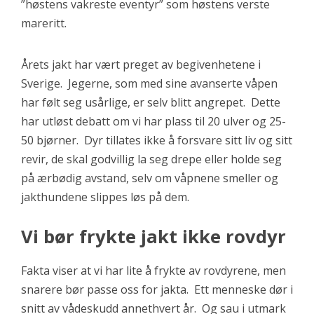
”høstens vakreste eventyr” som høstens verste
mareritt.
Årets jakt har vært preget av begivenhetene i
Sverige. Jegerne, som med sine avanserte våpen
har følt seg usårlige, er selv blitt angrepet. Dette
har utløst debatt om vi har plass til 20 ulver og 25-
50 bjørner. Dyr tillates ikke å forsvare sitt liv og sitt
revir, de skal godvillig la seg drepe eller holde seg
på ærbødig avstand, selv om våpnene smeller og
jakthundene slippes løs på dem.
Vi bør frykte jakt ikke rovdyr
Fakta viser at vi har lite å frykte av rovdyrene, men
snarere bør passe oss for jakta. Ett menneske dør i
snitt av vådeskudd annethvert år. Og sau i utmark