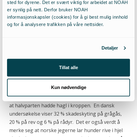
sted for dyrene. Det er svært viktig for arbeidet at NOAH
Møre og Romsdal 2004, blir bare ca. 45 % av de
er synlig på nett. Derfor bruker NOAH
skadeskutte dyrene funnet. Skudd mot dyr i fart gir
informasjonskapsler (cookies) for å gi best mulig innhold
5 ganger større fare for skadeskudd, og oppgis av
og for å analysere trafikken på våre nettsider.
ettersøksundersøkelsen som den viktigste årsaken
til skadeskyting. Manglende sporfunn ved slik jakt
vanskeliggjør også ettersøket. Selv om det advares
Detaljer
mot å skyte på dyr i bevegelse, er drivjakt utbredt.
Tillat alle
Skadeskyting
Kun nødvendige
Småviltjakta medfører stor risiko for skadeskyting.
Studier av ryper funnet under høyspentlinjer viste
at halvparten hadde hagl i kroppen. En dansk
undersøkelse viser 32 % skadeskyting på grågås,
20 % på rev og 6 % på rådyr. Det er også verdt å
merke seg at norske jegerne lar hunder rive i hjel