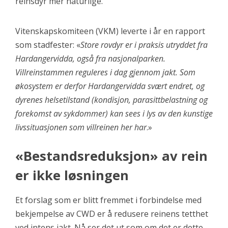
reinsdyr mer naturlige.
Vitenskapskomiteen (VKM) leverte i år en rapport
som stadfester: «
Store rovdyr er i praksis utryddet fra
Hardangervidda, også fra nasjonalparken.
Villreinstammen reguleres i dag gjennom jakt. Som
økosystem er derfor Hardangervidda svært endret, og
dyrenes helsetilstand (kondisjon, parasittbelastning og
forekomst av sykdommer) kan sees i lys av den kunstige
livssituasjonen som villreinen her har
.»
«Bestandsreduksjon» av rein
er ikke løsningen
Et forslag som er blitt fremmet i forbindelse med
bekjempelse av CWD er å redusere reinens tetthet
ved intens jakt. Nå ser det ut som om det er dette