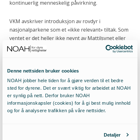
kontinuerlig menneskelig påvirkning.
VKM avskriver introduksjon av rovdyr i
nasjonalparkene som et «ikke relevant» tiltak. Som
ventet er det heller ikke nevnt av Mattilsynet eller
Miljødirektoratet. Samtidig tar man ingen reell
diskusjon av hvordan sau på beite påvirker de ville
artene. Men politisk motvilje mot levedyktige
Denne nettsiden bruker cookies
bestander av rovdyr, bør ikke stå i veien for en reell
biologisk diskusjon om villreinens behov for et
NOAH jobber hele tiden for å gjøre verden til et bedre
helhetlig økosystem.
sted for dyrene. Det er svært viktig for arbeidet at NOAH
er synlig på nett. Derfor bruker NOAH
informasjonskapsler (cookies) for å gi best mulig innhold
FNs naturpanel krever
og for å analysere trafikken på våre nettsider.
hensyn til ville dyr
Å restaurere økosystemer med dens arter –
Detaljer