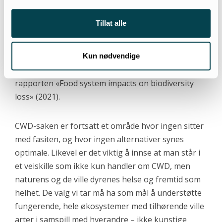
inkludert topp-predatorer – er blant
hovedstrategiene for å imøtegå naturkrisen. Dette
Tillat alle
ble stadfestet av FNs naturpanel (2019), er en av 13
tiltak anbefalt av 15 000 miljøforskere i Bioscience
(2017) og ble gjentatt som en av de tre viktigste
Kun nødvendige
strategiene mot naturkrisen i den FN-støttede
rapporten «Food system impacts on biodiversity
loss» (2021).
CWD-saken er fortsatt et område hvor ingen sitter
med fasiten, og hvor ingen alternativer synes
optimale. Likevel er det viktig å innse at man står i
et veiskille som ikke kun handler om CWD, men
naturens og de ville dyrenes helse og fremtid som
helhet. De valg vi tar må ha som mål å understøtte
fungerende, hele økosystemer med tilhørende ville
arter i samspill med hverandre – ikke kunstige