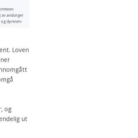
komiteen
g av andunger
t og dyrene!»
ment. Loven
ener
jennomgått
nomgå
r, og
endelig ut