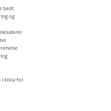
e bedt
ring og
onkluderer
ive
yrehelse
ring
 kista for