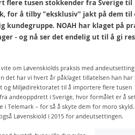
t flere tusen stokkender fra Sverige til
, for å tilby "eksklusiv" jakt på dem til
g kundegruppe. NOAH har klaget på pr
ger - og nå ser det endelig ut til å gi re
vite om Løvenskiolds praksis med andeutsetting 
n det har vi hvert år påklaget tillatelsen han har 
t og Miljødirektoratet til å importere flere tusen
ra andeoppdrett i Sverige, hvor formålet er å s
e i Telemark – for så å skyte dem for moro skyl
gså Løvenskiold i 2015 for andeutsettingen.