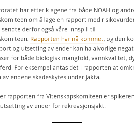
toratet har etter klagene fra både NOAH og andr
skomiteen om å lage en rapport med risikovurde
sendte derfor også våre innspill til
skomiteen.
Rapporten har nå kommet
, og den k
ort og utsetting av ender kan ha alvorlige negat
er for både biologisk mangfold, vannkvalitet, d
ferd. For eksempel antas det i rapporten at omk
n av endene skadeskytes under jakta.
 rapporten fra Vitenskapskomiteen er spikeren i
utsetting av ender for rekreasjonsjakt.