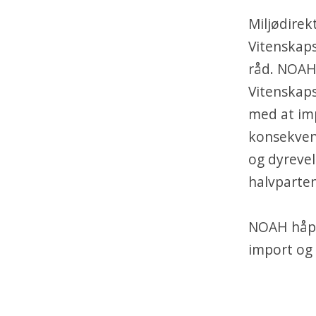
Miljødirek
Vitenskap
råd. NOAH 
Vitenskap
med at imp
konsekvens
og dyrevel
halvparte
NOAH håper
import og 