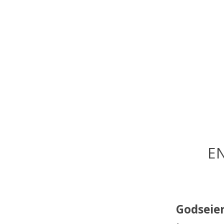
E
Godseier