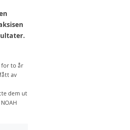
 en
aksisen
sultater.
for to år
fått av
ette dem ut
d. NOAH