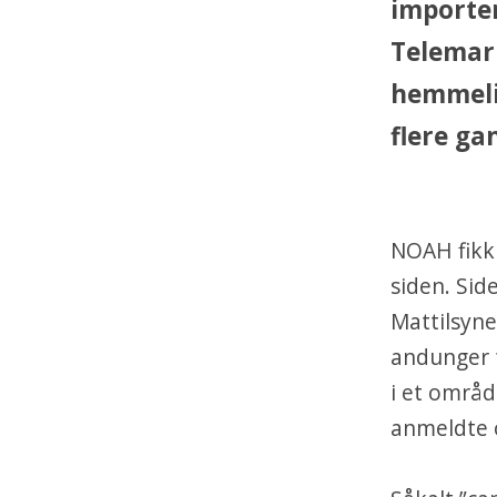
importer
Telemark
hemmeli
flere gan
NOAH fikk 
siden. Side
Mattilsyne
andunger f
i et områd
anmeldte o