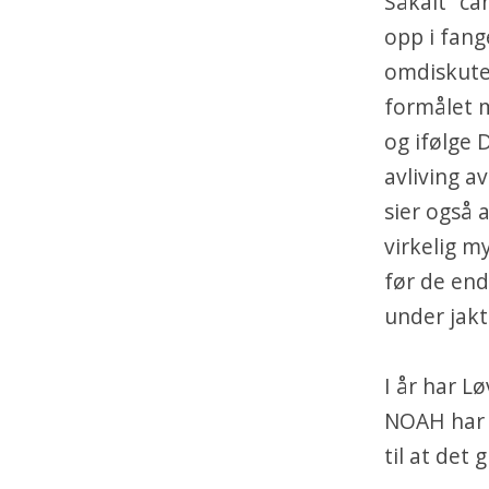
Såkalt ”ca
opp i fang
omdiskuter
formålet m
og ifølge 
avliving a
sier også 
virkelig m
før de end
under jakt
I år har Lø
NOAH har k
til at det g