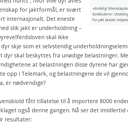
nned hunts”, hvor ville dyr avles
enskap for jaktformål, er svært
«Endelig! Vitenskaps
konkluderer: Utsettin
t internasjonalt. Det eneste
for jakt skader miljøe
ed slik jakt er underholdning –
Dyrevelferdsloven skal ikke
v dyr skje som et selvstendig underholdningsele
at dyr skal beskyttes fra unødige belastninger. M
yndighetene at belastningen disse dyrene har g
te opp i Telemark, og belastningene de vil gjen
a, er nødvendige?
venskiold fått tillatelse til å importere 8000 ende
laget også denne gangen. Nå ser det imidlertid 
ir resultater: