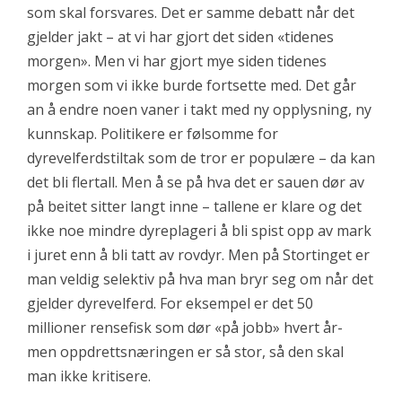
som skal forsvares. Det er samme debatt når det
gjelder jakt – at vi har gjort det siden «tidenes
morgen». Men vi har gjort mye siden tidenes
morgen som vi ikke burde fortsette med. Det går
an å endre noen vaner i takt med ny opplysning, ny
kunnskap. Politikere er følsomme for
dyrevelferdstiltak som de tror er populære – da kan
det bli flertall. Men å se på hva det er sauen dør av
på beitet sitter langt inne – tallene er klare og det
ikke noe mindre dyreplageri å bli spist opp av mark
i juret enn å bli tatt av rovdyr. Men på Stortinget er
man veldig selektiv på hva man bryr seg om når det
gjelder dyrevelferd. For eksempel er det 50
millioner rensefisk som dør «på jobb» hvert år-
men oppdrettsnæringen er så stor, så den skal
man ikke kritisere.