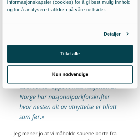
deler. En av de mest fantastiske opplevelsene jeg
informasjonskapsler (cookies) for å gi best mulig innhold
har hatt var da jeg tok lydopptak av hylingen fra
og for å analysere trafikken på våre nettsider.
den første ulveflokken som etablerte seg på
Finnskogen. Noen år seinere tok jeg filmopptak av
Detaljer
hele flokken i vinterdrakt, ute på isen, det var
sterkt.
Tillat alle
– Hvorfor er politikere mer opptatt av at det skal være
sauer i naturen enn ville dyr?
Kun nødvendige
«
Det vekker oppsikt internasjonalt at
Norge har nasjonalparkforskrifter
hvor nesten alt av utnyttelse er tillatt
som før.
»
– Jeg mener jo at vi måholde sauene borte fra