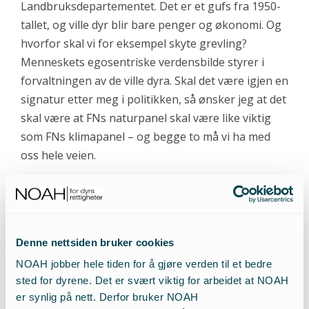
Landbruksdepartementet. Det er et gufs fra 1950-
tallet, og ville dyr blir bare penger og økonomi. Og
hvorfor skal vi for eksempel skyte grevling?
Menneskets egosentriske verdensbilde styrer i
forvaltningen av de ville dyra. Skal det være igjen en
signatur etter meg i politikken, så ønsker jeg at det
skal være at FNs naturpanel skal være like viktig
som FNs klimapanel – og begge to må vi ha med
oss hele veien.
– Har du selv en spesielt fin opplevelse med ville dyr
som du vil dele med oss?
Denne nettsiden bruker cookies
– Hvordan skal du sammenligne at en sommerfugl
NOAH jobber hele tiden for å gjøre verden til et bedre
klekker ut av puppa, med en vill tiger som kommer
sted for dyrene. Det er svært viktig for arbeidet at NOAH
mot kameralinsa? Det er kjempeopplevelser begge
er synlig på nett. Derfor bruker NOAH