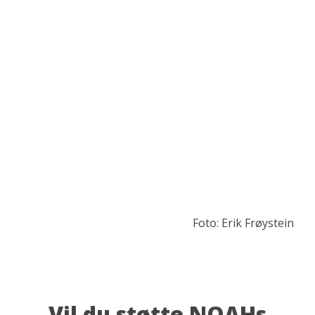
Foto: Erik Frøystein
Vil du støtte NOAHs