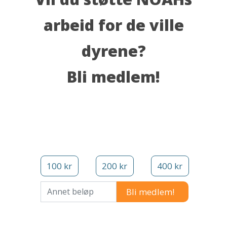
arbeid for de ville
dyrene?
Bli medlem!
100 kr
200 kr
400 kr
Annet beløp