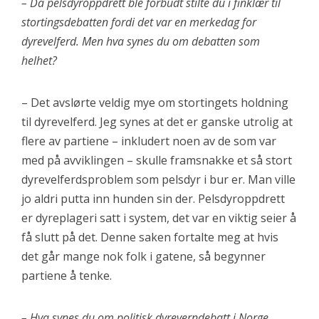
– Da pelsdyroppdrett ble forbudt stilte du i finklær til
stortingsdebatten fordi det var en merkedag for
dyrevelferd. Men hva synes du om debatten som
helhet?
– Det avslørte veldig mye om stortingets holdning
til dyrevelferd. Jeg synes at det er ganske utrolig at
flere av partiene – inkludert noen av de som var
med på avviklingen – skulle framsnakke et så stort
dyrevelferdsproblem som pelsdyr i bur er. Man ville
jo aldri putta inn hunden sin der. Pelsdyroppdrett
er dyreplageri satt i system, det var en viktig seier å
få slutt på det. Denne saken fortalte meg at hvis
det går mange nok folk i gatene, så begynner
partiene å tenke.
– Hva synes du om politisk dyreverndebatt i Norge