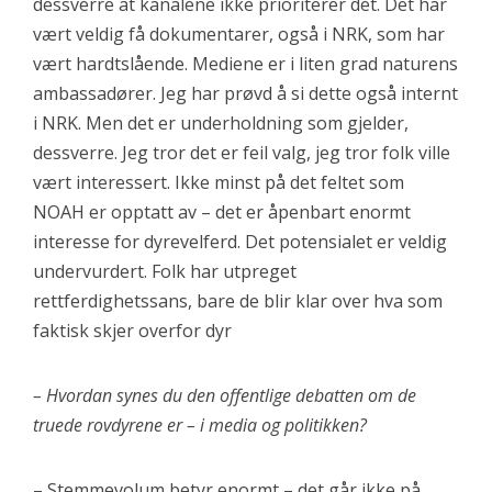
dessverre at kanalene ikke prioriterer det. Det har
vært veldig få dokumentarer, også i NRK, som har
vært hardtslående. Mediene er i liten grad naturens
ambassadører. Jeg har prøvd å si dette også internt
i NRK. Men det er underholdning som gjelder,
dessverre. Jeg tror det er feil valg, jeg tror folk ville
vært interessert. Ikke minst på det feltet som
NOAH er opptatt av – det er åpenbart enormt
interesse for dyrevelferd. Det potensialet er veldig
undervurdert. Folk har utpreget
rettferdighetssans, bare de blir klar over hva som
faktisk skjer overfor dyr
– Hvordan synes du den offentlige debatten om de
truede rovdyrene er – i media og politikken?
– Stemmevolum betyr enormt – det går ikke på