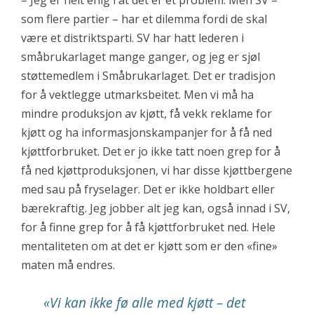
– Jeg er helt enig i at det er et problem. Men SV –
som flere partier – har et dilemma fordi de skal
være et distriktsparti. SV har hatt lederen i
småbrukarlaget mange ganger, og jeg er sjøl
støttemedlem i Småbrukarlaget. Det er tradisjon
for å vektlegge utmarksbeitet. Men vi må ha
mindre produksjon av kjøtt, få vekk reklame for
kjøtt og ha informasjonskampanjer for å få ned
kjøttforbruket. Det er jo ikke tatt noen grep for å
få ned kjøttproduksjonen, vi har disse kjøttbergene
med sau på fryselager. Det er ikke holdbart eller
bærekraftig. Jeg jobber alt jeg kan, også innad i SV,
for å finne grep for å få kjøttforbruket ned. Hele
mentaliteten om at det er kjøtt som er den «fine»
maten må endres.
«V
i kan ikke fø alle med kjøtt – det