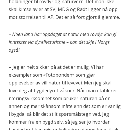
holdninger til rovdyr og naturvern. Det man ikke
skal kimse av er at SV, MDG og Rødt ligger nå opp
mot størrelsen til AP. Det er så fort gjort å glemme.
– Noen land har oppdaget at natur med rovdyr kan gi
inntekter via dyrelivsturisme – kan det skje i Norge
også?
– Jeg er helt sikker på at det er mulig. Vi har
eksempler som «Fotobonden» som gjør
opplevelser av vill natur til levevei. Men jeg skal
love deg at bygdedyret våkner. Når man etablerer
næringsvirksomhet som bruker naturen på en
annen og mer skånsom måte enn det som er vanlig
i bygda, så blir det stilt spørsmålstegn ved. Jeg
kommer fra en bygd selv, så jeg ser jo hvordan
bygdedyret kan mistenkeliggjøre denne type tiltak