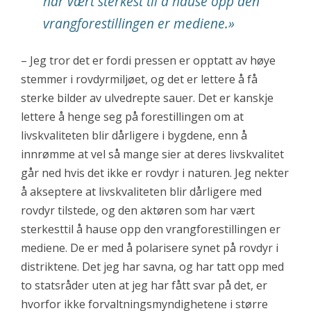
har vært sterkest til å hause opp den
vrangforestillingen er mediene.
»
– Jeg tror det er fordi pressen er opptatt av høye
stemmer i rovdyrmiljøet, og det er lettere å få
sterke bilder av ulvedrepte sauer. Det er kanskje
lettere å henge seg på forestillingen om at
livskvaliteten blir dårligere i bygdene, enn å
innrømme at vel så mange sier at deres livskvalitet
går ned hvis det ikke er rovdyr i naturen. Jeg nekter
å akseptere at livskvaliteten blir dårligere med
rovdyr tilstede, og den aktøren som har vært
sterkesttil å hause opp den vrangforestillingen er
mediene. De er med å polarisere synet på rovdyr i
distriktene. Det jeg har savna, og har tatt opp med
to statsråder uten at jeg har fått svar på det, er
hvorfor ikke forvaltningsmyndighetene i større