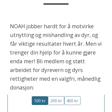
NOAH jobber hardt for å motvirke
utnytting og mishandling av dyr, og
får viktige resultater hvert år. Men vi
trenger din hjelp for å kunne gjøre
enda mer! Bli medlem og støtt
arbeidet for dyrevern og dyrs
rettigheter med en valgfri, månedlig
Hjelp dyrene
- bli månedsgiver:
donasjon:
100 kr
200 kr
400 kr