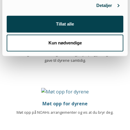
engasjement for dyrene videre.
Detaljer
Tillat alle
Kun nødvendige
Gave med mening
Gi en gave med mening til bursdag, bryllup og jul - og en
gave til dyrene samtidig.
Møt opp for dyrene
Møt opp på NOAHs arrangementer og vis at du bryr deg.