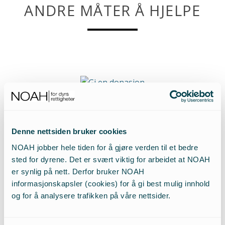
ANDRE MÅTER Å HJELPE
Gi en donasjon
Gi en valgfritt beløp til dyrene via Vipps (17420), PayPal eller
bank.
Denne nettsiden bruker cookies
NOAH jobber hele tiden for å gjøre verden til et bedre
sted for dyrene. Det er svært viktig for arbeidet at NOAH
er synlig på nett. Derfor bruker NOAH
informasjonskapsler (cookies) for å gi best mulig innhold
og for å analysere trafikken på våre nettsider.
Testament
Ved å tilgodese NOAH i ditt testament, lever ditt