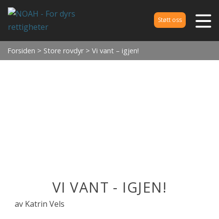
Støtt oss
Forsiden
>
Store rovdyr
> Vi vant – igjen!
VI VANT - IGJEN!
av Katrin Vels