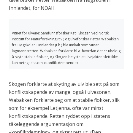
ulveforsker Petter Wabakken fra Høgskolen i
Innlandet, for NOAH.
Vitnet for ulvene: Samfunnsforsker Ketil Skogen ved Norsk
Institutt for Naturforskning (t.v.) og ulveforsker Petter Wabakken
fra Høgskolen i Innlandet (t.h.) ble innkalt som vitner i
lagmannsretten. Wabakken forklarte bl.a. hvordan det er uheldig
å skyte stabile flokker, og Skogen belyste at ulvejakten slett ikke
kan betegnes som «konfliktdempende».
Skogen forklarte at skyting av ulv ble sett på som
konfliktskapende av mange, også i ulvesonen.
Wabakken forklarte seg om at stabile flokker, slik
som for eksempel Letjenna, ofte var minst
konfliktskapende. Retten ryddet opp i statens
tåkeleggende argumentasjon om
«konfliktdemping», og skrev rett ut: «Den