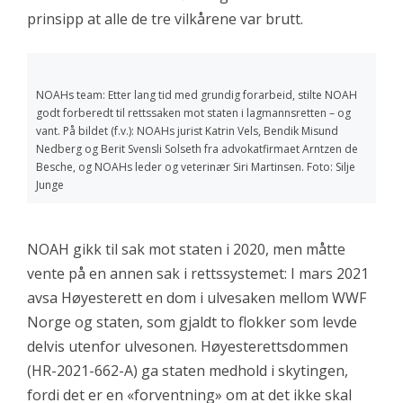
prinsipp at alle de tre vilkårene var brutt.
NOAHs team: Etter lang tid med grundig forarbeid, stilte NOAH
godt forberedt til rettssaken mot staten i lagmannsretten – og
vant. På bildet (f.v.): NOAHs jurist Katrin Vels, Bendik Misund
Nedberg og Berit Svensli Solseth fra advokatfirmaet Arntzen de
Besche, og NOAHs leder og veterinær Siri Martinsen. Foto: Silje
Junge
NOAH gikk til sak mot staten i 2020, men måtte
vente på en annen sak i rettssystemet: I mars 2021
avsa Høyesterett en dom i ulvesaken mellom WWF
Norge og staten, som gjaldt to flokker som levde
delvis utenfor ulvesonen. Høyesterettsdommen
(HR-2021-662-A) ga staten medhold i skytingen,
fordi det er en «forventning» om at det ikke skal