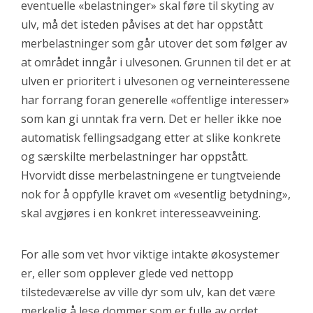
eventuelle «belastninger» skal føre til skyting av
ulv, må det isteden påvises at det har oppstått
merbelastninger som går utover det som følger av
at området inngår i ulvesonen. Grunnen til det er at
ulven er prioritert i ulvesonen og verneinteressene
har forrang foran generelle «offentlige interesser»
som kan gi unntak fra vern. Det er heller ikke noe
automatisk fellingsadgang etter at slike konkrete
og særskilte merbelastninger har oppstått.
Hvorvidt disse merbelastningene er tungtveiende
nok for å oppfylle kravet om «vesentlig betydning»,
skal avgjøres i en konkret interesseavveining.
For alle som vet hvor viktige intakte økosystemer
er, eller som opplever glede ved nettopp
tilstedeværelse av ville dyr som ulv, kan det være
merkelig å lese dommer som er fulle av ordet