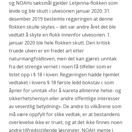
og NOAHs søksmål gjelder Letjenna-flokken som
levde og ble skutt i ulvesonen januar 2020. 31.
desember 2019 bestemte regjeringen at denne
flokken skulle skytes – det var andre året det ble
vedtatt å skyte en flokk innenfor ulvesonen. 1.
januar 2020 ble hele flokken skutt. Den kritisk
truede ulven er en fredet art etter
naturmangfoldloven, men det kan gjøres unntak
fra det strenge vernet i noen få tilfeller som er
listet opp i § 18 i loven. Regjeringen hadde hjemlet
vedtaket i lovens § 18 første ledd bokstav c som
åpner for unntak «for å ivareta allmenne helse- og
sikkerhetshensyn eller andre offentlige interesser
av vesentlig betydning». De andre to vilkårene som
må være oppfylt for slike vedtak, er at bestandens
overlevelse ikke er truet, og at det ikke finnes noen
andre tilfredsstillende løsninger. NOAH mente i