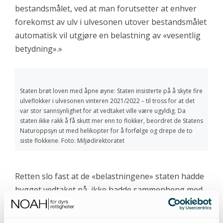
bestandsmålet, ved at man forutsetter at enhver
forekomst av ulv i ulvesonen utover bestandsmålet
automatisk vil utgjøre en belastning av «vesentlig
betydning».»
Staten brøt loven med åpne øyne: Staten insisterte på å skyte fire
ulveflokker i ulvesonen vinteren 2021/2022 – til tross for at det
var stor sannsynlighet for at vedtaket ville være ugyldig. Da
staten ikke rakk å få skutt mer enn to flokker, beordret de Statens
Naturoppsyn ut med helikopter for å forfølge og drepe de to
siste flokkene. Foto: Miljødirektoratet
Retten slo fast at de «belastningene» staten hadde
bygget vedtaket på, ikke hadde sammenheng med
Letjenna-flokken, men «belastningene bestod i at
det var etablert en ulvesone i området som sådan,