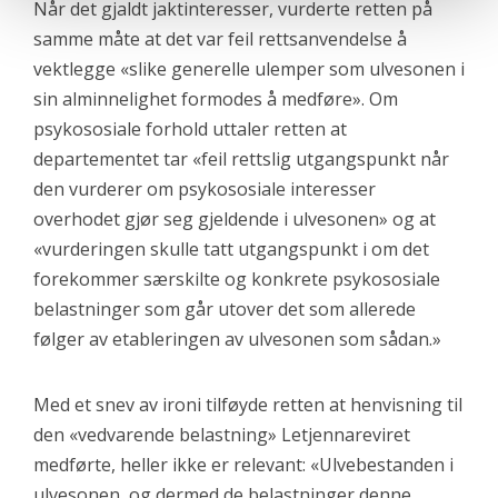
Når det gjaldt jaktinteresser, vurderte retten på
samme måte at det var feil rettsanvendelse å
vektlegge «slike generelle ulemper som ulvesonen i
sin alminnelighet formodes å medføre». Om
psykososiale forhold uttaler retten at
departementet tar «feil rettslig utgangspunkt når
den vurderer om psykososiale interesser
overhodet gjør seg gjeldende i ulvesonen» og at
«vurderingen skulle tatt utgangspunkt i om det
forekommer særskilte og konkrete psykososiale
belastninger som går utover det som allerede
følger av etableringen av ulvesonen som sådan.»
Med et snev av ironi tilføyde retten at henvisning til
den «vedvarende belastning» Letjennareviret
medførte, heller ikke er relevant: «Ulvebestanden i
ulvesonen, og dermed de belastninger denne