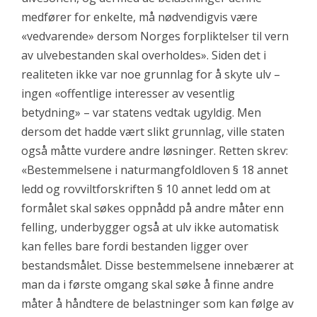
medfører for enkelte, må nødvendigvis være
«vedvarende» dersom Norges forpliktelser til vern
av ulvebestanden skal overholdes». Siden det i
realiteten ikke var noe grunnlag for å skyte ulv –
ingen «offentlige interesser av vesentlig
betydning» – var statens vedtak ugyldig. Men
dersom det hadde vært slikt grunnlag, ville staten
også måtte vurdere andre løsninger. Retten skrev:
«Bestemmelsene i naturmangfoldloven § 18 annet
ledd og rovviltforskriften § 10 annet ledd om at
formålet skal søkes oppnådd på andre måter enn
felling, underbygger også at ulv ikke automatisk
kan felles bare fordi bestanden ligger over
bestandsmålet. Disse bestemmelsene innebærer at
man da i første omgang skal søke å finne andre
måter å håndtere de belastninger som kan følge av