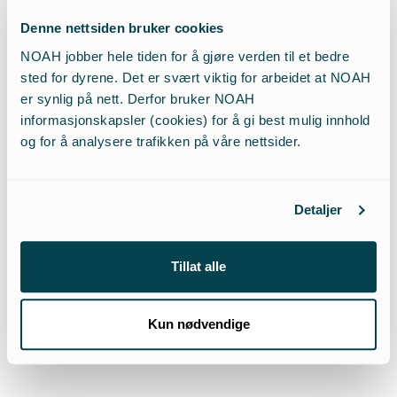
og at det ikke var påvist noen særskilte, konkrete
Denne nettsiden bruker cookies
ulemper utover dette». Retten gikk gjennom
NOAH jobber hele tiden for å gjøre verden til et bedre
hensynene til beitenæring, jakt, lokalbefolkningens
sted for dyrene. Det er svært viktig for arbeidet at NOAH
trygghet og psykososiale forhold, samt hensynet til
er synlig på nett. Derfor bruker NOAH
konfliktdemping og tillit til forvaltningen – alle
informasjonskapsler (cookies) for å gi best mulig innhold
hensyn som staten hadde ramset opp.
og for å analysere trafikken på våre nettsider.
Retten slo fast at det var feil rettsanvendelse å
vektlegge hensyn til beitenæringen fordi risikoen
Detaljer
for at ulvene kunne ta beitedyr ikke var større enn
det man måtte forvente av at område inngikk i
Tillat alle
ulvesonen, og omstilling i næringen allerede var
gjennomført. Retten konkluderte at vedtaket
Kun nødvendige
isteden sikter til «den generelle
samfunnskonflikten mellom ulv og beitenæring».