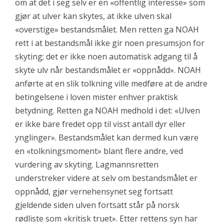
om at det i seg selv er en «offentlig interesse» som
gjør at ulver kan skytes, at ikke ulven skal
«overstige» bestandsmålet. Men retten ga NOAH
rett i at bestandsmål ikke gir noen presumsjon for
skyting; det er ikke noen automatisk adgang til å
skyte ulv når bestandsmålet er «oppnådd». NOAH
anførte at en slik tolkning ville medføre at de andre
betingelsene i loven mister enhver praktisk
betydning. Retten ga NOAH medhold i det: «Ulven
er ikke bare fredet opp til visst antall dyr eller
ynglinger». Bestandsmålet kan dermed kun være
en «tolkningsmoment» blant flere andre, ved
vurdering av skyting. Lagmannsretten
understreker videre at selv om bestandsmålet er
oppnådd, gjør vernehensynet seg fortsatt
gjeldende siden ulven fortsatt står på norsk
rødliste som «kritisk truet». Etter rettens syn har