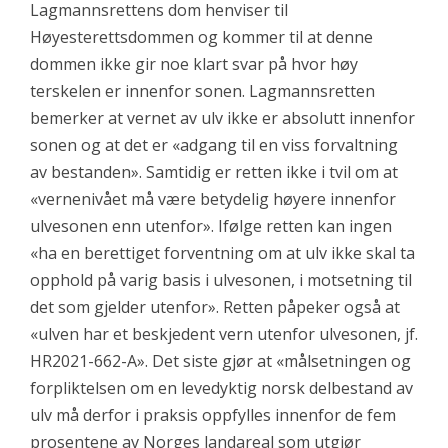
Lagmannsrettens dom henviser til
Høyesterettsdommen og kommer til at denne
dommen ikke gir noe klart svar på hvor høy
terskelen er innenfor sonen. Lagmannsretten
bemerker at vernet av ulv ikke er absolutt innenfor
sonen og at det er «adgang til en viss forvaltning
av bestanden». Samtidig er retten ikke i tvil om at
«vernenivået må være betydelig høyere innenfor
ulvesonen enn utenfor». Ifølge retten kan ingen
«ha en berettiget forventning om at ulv ikke skal ta
opphold på varig basis i ulvesonen, i motsetning til
det som gjelder utenfor». Retten påpeker også at
«ulven har et beskjedent vern utenfor ulvesonen, jf.
HR2021-662-A». Det siste gjør at «målsetningen og
forpliktelsen om en levedyktig norsk delbestand av
ulv må derfor i praksis oppfylles innenfor de fem
prosentene av Norges landareal som utgjør