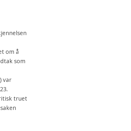
kjennelsen
et om å
vedtak som
) var
23.
itisk truet
 saken