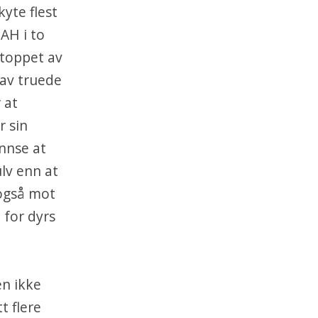
yte flest
AH i to
stoppet av
 av truede
 at
r sin
nnse at
lv enn at
 også mot
 for dyrs
en ikke
t flere