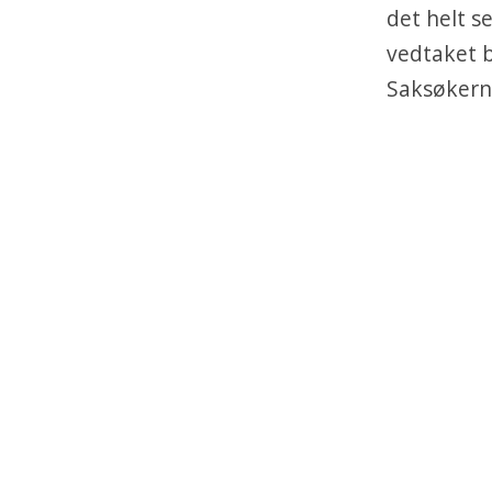
det helt s
vedtaket b
Saksøkerne