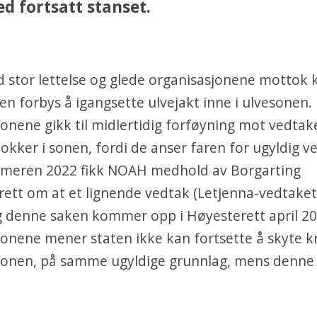
d fortsatt stanset.
 stor lettelse og glede organisasjonene mottok 
en forbys å igangsette ulvejakt inne i ulvesonen.
onene gikk til midlertidig forføyning mot vedtak
flokker i sonen, fordi de anser faren for ugyldig 
mmeren 2022 fikk NOAH medhold av Borgarting
tt om at et lignende vedtak (Letjenna-vedtaket
g denne saken kommer opp i Høyesterett april 20
onene mener staten ikke kan fortsette å skyte kr
i sonen, på samme ugyldige grunnlag, mens denne