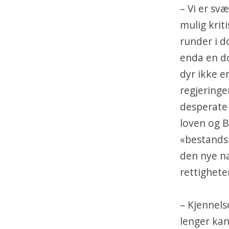
– Vi er sv
mulig krit
runder i d
enda en do
dyr ikke e
regjeringe
desperate
loven og B
«bestandsm
den nye na
rettighete
– Kjennels
lenger kan