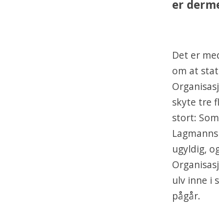
er derme
Det er med
om at stat
Organisasj
skyte tre 
stort: So
Lagmannsre
ugyldig, o
Organisasj
ulv inne 
pågår.