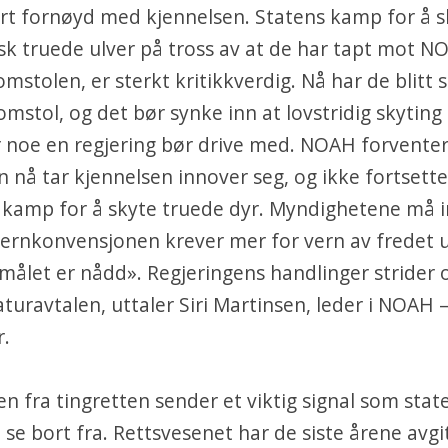
ært fornøyd med kjennelsen. Statens kamp for å sk
isk truede ulver på tross av at de har tapt mot NO
omstolen, er sterkt kritikkverdig. Nå har de blitt 
mstol, og det bør synke inn at lovstridig skyting
r noe en regjering bør drive med. NOAH forventer
n nå tar kjennelsen innover seg, og ikke fortsette
 kamp for å skyte truede dyr. Myndighetene må i
ernkonvensjonen krever mer for vern av fredet u
ålet er nådd». Regjeringens handlinger strider
turavtalen, uttaler Siri Martinsen, leder i NOAH –
r.
en fra tingretten sender et viktig signal som stat
 se bort fra. Rettsvesenet har de siste årene avgit