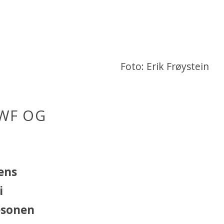
Foto: Erik Frøystein
WWF OG
ens
i
vesonen