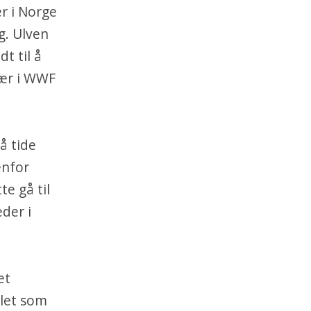
er i Norge
g. Ulven
t til å
tær i WWF
å tide
enfor
te gå til
eder i
et
ålet som