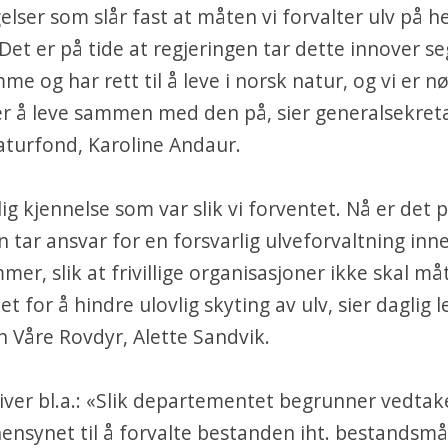
lser som slår fast at måten vi forvalter ulv på h
. Det er på tide at regjeringen tar dette innover se
e og har rett til å leve i norsk natur, og vi er nød
er å leve sammen med den på, sier generalsekre
aturfond, Karoline Andaur.
lig kjennelse som var slik vi forventet. Nå er det p
n tar ansvar for en forsvarlig ulveforvaltning inn
er, slik at frivillige organisasjoner ikke skal måt
t for å hindre ulovlig skyting av ulv, sier daglig l
 Våre Rovdyr, Alette Sandvik.
iver bl.a.: «Slik departementet begrunner vedtak
ensynet til å forvalte bestanden iht. bestandsm