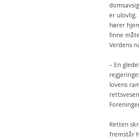
domsavsige
er ulovlig
hører hjemm
finne måt
Verdens n
– En glede
regjeringe
lovens ramm
rettsvesene
Foreningen
Retten skr
fremstår h