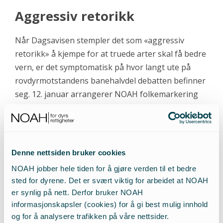
Aggressiv retorikk
Når Dagsavisen stempler det som «aggressiv
retorikk» å kjempe for at truede arter skal få bedre
vern, er det symptomatisk på hvor langt ute på
rovdyrmotstandens banehalvdel debatten befinner
seg. 12. januar arrangerer NOAH folkemarkering
for ulven og de andre truede rovdyrene. Vi er
mange som mener det er på tide å ta ansvar for de
truede dyrenes fremtid. Kanskje vil mediene også
snart forstå det.
Denne nettsiden bruker cookies
NOAH jobber hele tiden for å gjøre verden til et bedre
Kronikk av NOAHs leder Siri Martinsen, på trykk i
sted for dyrene. Det er svært viktig for arbeidet at NOAH
Dagsavisen 08.01.2019.
er synlig på nett. Derfor bruker NOAH
informasjonskapsler (cookies) for å gi best mulig innhold
og for å analysere trafikken på våre nettsider.