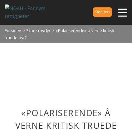
Støtt oss
Forsiden
>
Store rovdyr
> «Polariserende» å verne kritisk
truede dyr?
«POLARISERENDE» Å
VERNE KRITISK TRUEDE