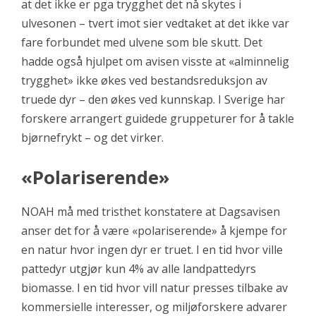
at det ikke er pga trygghet det nå skytes i
ulvesonen – tvert imot sier vedtaket at det ikke var
fare forbundet med ulvene som ble skutt. Det
hadde også hjulpet om avisen visste at «alminnelig
trygghet» ikke økes ved bestandsreduksjon av
truede dyr – den økes ved kunnskap. I Sverige har
forskere arrangert guidede gruppeturer for å takle
bjørnefrykt – og det virker.
«Polariserende»
NOAH må med tristhet konstatere at Dagsavisen
anser det for å være «polariserende» å kjempe for
en natur hvor ingen dyr er truet. I en tid hvor ville
pattedyr utgjør kun 4% av alle landpattedyrs
biomasse. I en tid hvor vill natur presses tilbake av
kommersielle interesser, og miljøforskere advarer