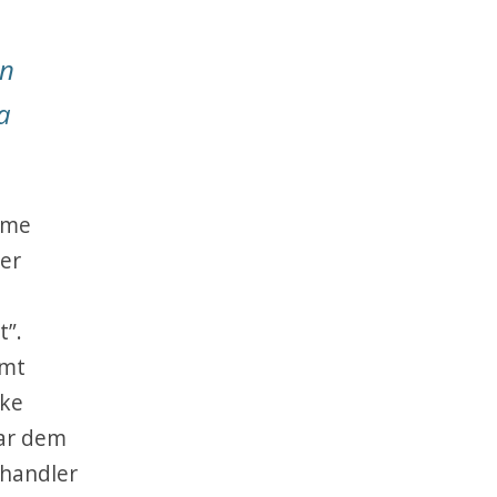
en
a
mme
ter
t”.
amt
lke
har dem
 handler