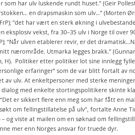
r som har ulv luskende rundt huset.” (Geir Pollest
ørstokken… en drapsmaskin som ulv…” (Morten Ør
FrP); ”det har vært en sterk økning i ulvebestand
 eksplosiv vekst, fra 30–35 ulv i Norge til over 90
P); “Når ulven etablerer revir, er det dramatisk…Nå
 mitt nærområde. Utmarka legges brakk.” (Gunna
H). Politiker etter politiker lot sine innlegg fyll
ersonlige erfaringer” som de var blitt fortalt av 
et av ulv. At enkeltpersoner med sterke meninge
g dialog med enkelte stortingspolitikere skinte kla
“Det er sikkert flere enn meg som har fått en mai
søkt om fellingstillatelse på ulv”, fortalte Anne T
 – og viste at mailen om en søknad om fellingstill
nne mer enn Norges ansvar for truede dyr.