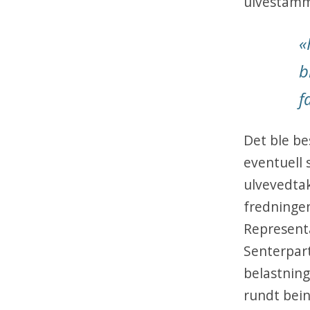
ulvestamm
«
b
f
Det ble b
eventuell 
ulvevedtak
fredningen
Represent
Senterpar
belastning
rundt bein