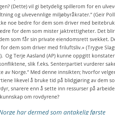
en? (Dette) vil gi betydelig spillerom for en ulve
ltning og ulvevennlige miljøbyråkrater.” (Geir Poll
ikke noe bedre for dem som driver med beitebruk.
edre for dem som mister jaktrettigheter. Det blir
dem som får sin private eiendomsrett svekket. De
for dem som driver med friluftsliv.» (Trygve Slag
. Og Terje Aasland (AP) kunne oppgitt konstatere:
konfliktene, slik f.eks. Senterpartiet vurderer sak
te av Norge.” Med denne innsikten; hvorfor velge
artiene likevel å bruke tid på blidgjøring av dem s
dyr, snarere enn å sette inn ressurser på arbeide
 kunnskap om rovdyrene?
Norge har dermed som antakelig første