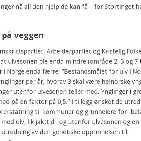
enger nå all den hjelp de kan få – for Stortinget h
 på veggen
mskrittspartiet, Arbeiderpartiet og Kristelig Folk
 at ulvesonen ble enda mindre (område 2, 3 og 7 t
er i Norge enda færre: “Bestandsmålet for ulv i No
nglinger per år, hvorav 3 skal være helnorske yng
nger utenfor ulvesonen teller med. Ynglinger i gr
 med på en faktor på 0,5.” I tillegg ønsket de utr
erstatning til kommuner og grunneiere for “bel
med ulv, lik jakttid i og utenfor ulvesonen og en
utredning av den genetiske opprinnelsen til