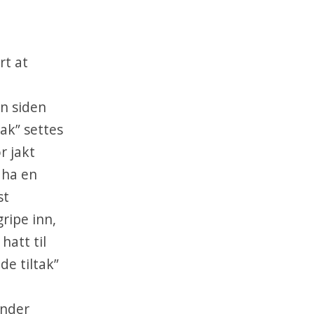
rt at
en siden
ak” settes
r jakt
 ha en
st
ripe inn,
hatt til
de tiltak”
under