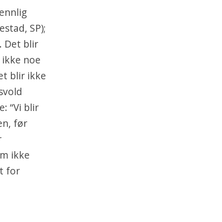
vennlig
estad, SP);
 Det blir
 ikke noe
t blir ikke
svold
 “Vi blir
en, før
r
om ikke
t for