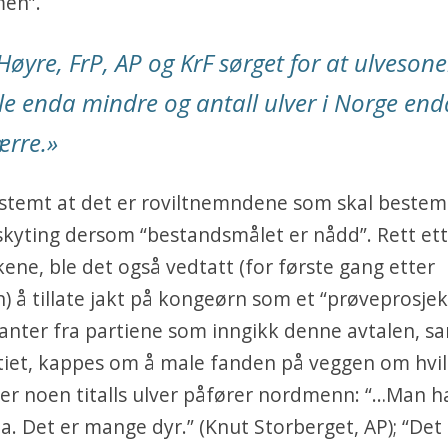
en”.
Høyre, FrP, AP og KrF sørget for at ulveson
le enda mindre og antall ulver i Norge end
ærre.
»
estemt at det er roviltnemndene som skal beste
skyting dersom “bestandsmålet er nådd”. Rett et
ene, ble det også vedtatt (for første gang etter
) å tillate jakt på kongeørn som et “prøveprosjek
anter fra partiene som inngikk denne avtalen, s
tiet, kappes om å male fanden på veggen om hvi
er noen titalls ulver påfører nordmenn: “…Man 
a. Det er mange dyr.” (Knut Storberget, AP); “Det