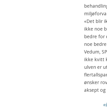
behandling
miljøforva
«Det blir 
ikke noe b
bedre for 
noe bedre 
Vedum, SP)
ikke kvitt 
ulven er u
flertallsp
ønsker rov
aksept og
«