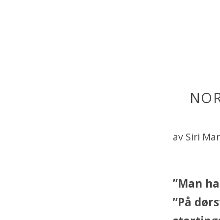
NOR
av Siri Ma
”Man har
”På dørs