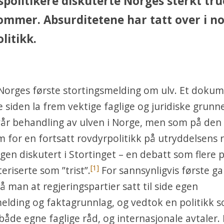
spolitikere diskuterte Norges sterkt tr
sommer. Absurditetene har tatt over i n
litikk.
 Norges første stortingsmelding om ulv. Et doku
 siden la frem vektige faglige og juridiske grunne
vår behandling av ulven i Norge, men som på den
m for en fortsatt rovdyrpolitikk på utryddelsens r
gen diskutert i Stortinget – en debatt som flere p
[1]
eriserte som ”trist”.
For sannsynligvis første ga
så man at regjeringspartier satt til side egen
elding og faktagrunnlag, og vedtok en politikk s
både egne faglige råd, og internasjonale avtaler