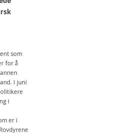
uede
orsk
ment som
r for å
 annen
and. I juni
olitikere
ng i
om er i
. Rovdyrene