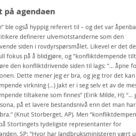
kt på agendaen
n” ble også hyppig referert til – og det var åpenba
itikere definerer ulvemotstanderne som den
ivende siden i rovdyrspørsmålet. Likevel er det d
ll fokus på å blidgjøre, og ”konfliktdempende tilt
jøre den konfliktdrivende siden til lags: ”… åpne fo
onen. Dette mener jeg er bra, og jeg tror det kan
mpende virkning (…) Jakt er i seg selv et av de me
mpende tiltakene som finnes” (Eirik Milde, H); “… g
esona, på et lavere bestandsnivå enn det man har 
 bra.” (Knut Storberget, AP). Men “konfliktdempen
 på Stortingets tydeligste representanter for
anden, SP: “Hvor har landbruksministeren vært 