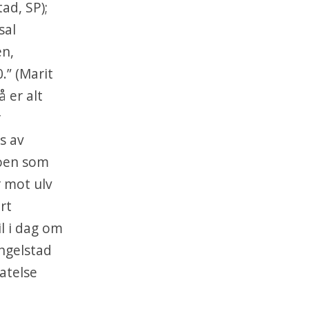
ad, SP);
sal
en,
.” (Marit
 er alt
r
es av
noen som
r mot ulv
rt
l i dag om
ingelstad
atelse