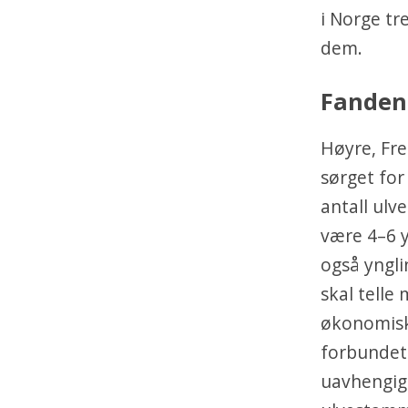
i Norge tr
dem.
Fanden
Høyre, Fre
sørget for
antall ulv
være 4–6 y
også yngli
skal telle
økonomisk 
forbundet 
uavhengig 