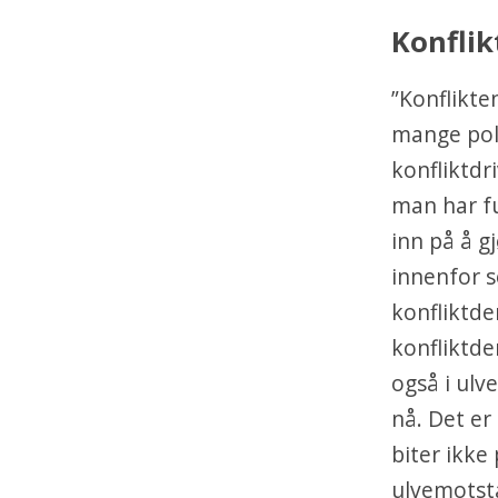
Konfli
”Konflikte
mange pol
konfliktdr
man har fu
inn på å g
innenfor s
konfliktde
konfliktde
også i ulv
nå. Det er
biter ikke
ulvemotst