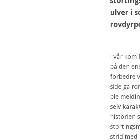
storting
ulver i 
rovdyrpo
I vår kom
på den ene
forbedre 
side ga ro
ble meldin
selv karakt
historien 
stortingsm
strid med 