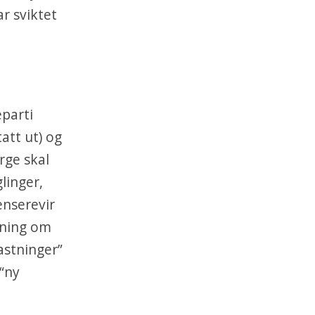
ar sviktet
eparti
att ut) og
rge skal
linger,
enserevir
edning om
astninger”
 “ny