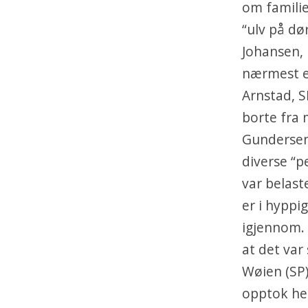
om familie
“ulv på d
Johansen, 
nærmest en
Arnstad, S
borte fra
Gundersen, 
diverse “p
var belast
er i hyppi
igjennom. 
at det var 
Wøien (SP)
opptok he