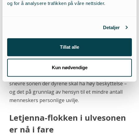
og for å analysere trafikken på våre nettsider.
«Ingen har skutt så mye ulv som denne
regjeringen. Vi har nå brukt hensynet til de som
bor i ulvesonen som et kriterium for å felle Slettås-
Detaljer
flokken. Fortsatt er det spørsmål her som kan
[2]
reises for domstolene.»
Tillat alle
NOAH forbereder i 2019 selve hovedrettssaken
mot regjeringen om hvorvidt de bryter loven ved å
Kun nødvendige
vedta skyting av kritisk truede dyr innenfor den
snevre sonen der dyrene skal ha høy beskyttelse –
og det på grunnlag av hensyn til et mindre antall
menneskers personlige uvilje.
Letjenna-flokken i ulvesonen
er nå i fare