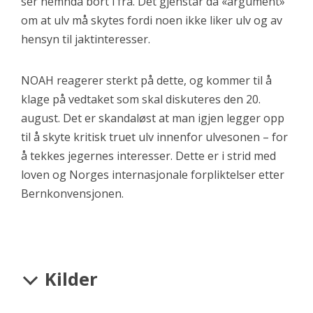
ser nemnda bort i fra. Det gjenstår da «argument»
om at ulv må skytes fordi noen ikke liker ulv og av
hensyn til jaktinteresser.
NOAH reagerer sterkt på dette, og kommer til å
klage på vedtaket som skal diskuteres den 20.
august. Det er skandaløst at man igjen legger opp
til å skyte kritisk truet ulv innenfor ulvesonen – for
å tekkes jegernes interesser. Dette er i strid med
loven og Norges internasjonale forpliktelser etter
Bernkonvensjonen.
Kilder