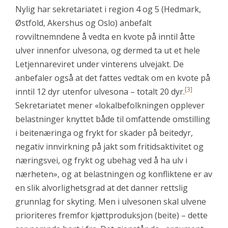
Nylig har sekretariatet i region 4 og 5 (Hedmark,
Østfold, Akershus og Oslo) anbefalt
rovviltnemndene å vedta en kvote på inntil åtte
ulver innenfor ulvesona, og dermed ta ut et hele
Letjennareviret under vinterens ulvejakt. De
anbefaler også at det fattes vedtak om en kvote på
[3]
inntil 12 dyr utenfor ulvesona – totalt 20 dyr.
Sekretariatet mener «lokalbefolkningen opplever
belastninger knyttet både til omfattende omstilling
i beitenæringa og frykt for skader på beitedyr,
negativ innvirkning på jakt som fritidsaktivitet og
næringsvei, og frykt og ubehag ved å ha ulv i
nærheten», og at belastningen og konfliktene er av
en slik alvorlighetsgrad at det danner rettslig
grunnlag for skyting. Men i ulvesonen skal ulvene
prioriteres fremfor kjøttproduksjon (beite) – dette