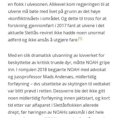
en flokk i ulvesonen. Allikevel kom regjeringen til at
ulvene må bøte med livet på grunn av det høye
«konfliktnivået» i området. Og dette til tross for at
forskning gjennomført i 2017 fant at ulvene i det
aktuelle Slettås-reviret ikke hadde noen unormal
[1]
adferd og ikke ansås å utgjøre fare.
Med en slik dramatisk utvanning av lovverket for
beskyttelse av kritisk truede dyr, måtte NOAH gripe
inn. I romjulen 2018 begjærte NOAH med advokat
og jussprofessor Mads Andenæs, midlertidig
forføyning – dvs utsettelse av skytingen til vedtaket
var blitt prøvd i retten. Dessverre ble det ikke gitt
noen midlertidig forføyning innen jaktstart, og kort
tid etter var alfaparet i Slettåsflokken allerede
drept, før høringen av NOAHs søksmål i det hele