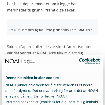
har bedt departementet om å legge hans
merknader til grunn i fremtidige saker.
Fra NOAHs markering for ulvene januar 2019. Foto: Sølvi Olsen
Siden alfaparet allerede var skutt før rettsmøtet,
var det ventet at NOAH ikke fikk midlertidig
forføyning. Men da kjennelsen kom mandag 7.
januar 2019 var det likevel skuffende at retten var
såpass summarisk i sin behandling av både
Denne nettsiden bruker cookies
Grunnloven og Bernkonvensjonen som viktige
tolkningselementer for Naturmangfoldloven.
NOAH jobber hele tiden for å gjøre verden til et bedre
Regjeringen ga selv inntrykk av at politikken de
sted for dyrene. Det er svært viktig for arbeidet at NOAH
er synlig på nett. Derfor bruker NOAH
fører i beste fall balanserer på kant med lover og
informasjonskapsler (cookies) for å gi best mulig innhold
konvensjoner. Statsminister Erna Solberg uttalte: