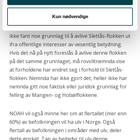
skyting av ulver innenfor ulvesonen utover det at
Stortinget ikke vil at ulvesonen blir et ulvereservat.
Kun nødvendige
For øvrig vil vi understreke at Klima- og
miljødepartementet under klagebehandlingen i fjor
ikke fant noe grunnlag til å avlive Slettås-flokken ut
ifra offentlige interesser av vesentlig betydning.
Hvis det nå på nytt foreslås å avlive denne flokken
på det samme grunnlaget, må rovviltnemnda vise
at forholdene har endret seg i forhold til Slettås-
flokken. Nemnda har ikke gjort det, heller ikke har
nemnda gitt noe faktisk eller juridisk grunnlag for
felling av Mangen- og Hobølflokkene.
NOAH vil også minne her om at flertallet (mer enn
60%) av befolkningen vil ha ulv i Norge. Også
flertall av befolkningen i områder med ulv, deler
dette ønsket. Tap av beitedyr til ulv denne