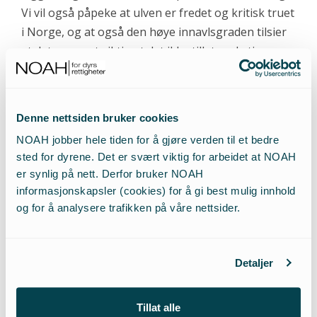
Vi vil også påpeke at ulven er fredet og kritisk truet
i Norge, og at også den høye innavlsgraden tilsier
at det er svært viktig at det ikke tillates skyting av
ulv innenfor ulvesonen. Dette særlig i lys av det
faktumet at norske myndigheter har mislyktes å ta
vare på alle de fire genetisk viktige ulvene som har
Denne nettsiden bruker cookies
innvandret til Norge i det siste. Det er regjeringen
NOAH jobber hele tiden for å gjøre verden til et bedre
som har hovedansvar for å overholde
sted for dyrene. Det er svært viktig for arbeidet at NOAH
internasjonale avtaler som er bindende for Norge.
er synlig på nett. Derfor bruker NOAH
informasjonskapsler (cookies) for å gi best mulig innhold
Naturbruksalliansen sier at hjemmelen for felling
og for å analysere trafikken på våre nettsider.
av ulv innenfor ulvesonen er på plass i
naturmangfoldloven og rovviltforskriften. Dette er
Detaljer
feil. Verken alliansen i sitt brev, eller rovviltnemnda
i sitt vedtak om felling av tre ulveflokker innenfor
ulvesonen, har vist til noe hjemmelsgrunnlag for
Tillat alle