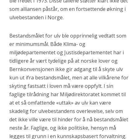
ble fredet i 1973. Disse tallene støtter klart ikke det
som alliansen påstår, om en fortsettende økning i
ulvebestanden i Norge.
Bestandsmålet for ulv ble opprinnelig vedtatt som
er minimumsmål. Både Klima- og
miljødepartementet og Justisdepartementet har i
tidligere år vært tydelige på at norske lover og
Bernkonvensjonen ikke gir adgang til å skyte ulv
kun ut ifra bestandsmålet, men at alle vilkårene for
skyting fastsatt i loven må være oppfylt. I sin
faglige tilrådning har Miljødirektoratet kommet til
at et så omfattende «uttak» av ulv kan være
skadelig for ulvebestandens overlevelse, selv om
det ikke ville være til hinder for å nå bestandsmålet
neste år. Faglige, og ikke politiske, hensyn må
legges til grunn i en kunnskapsbasert forvaltning.