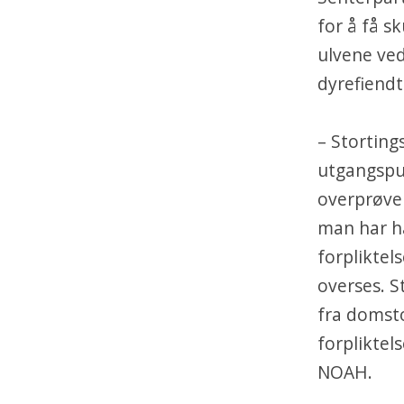
for å få s
ulvene ved
dyrefiendt
– Stortin
utgangspun
overprøve
man har ha
forplikte
overses. S
fra domsto
forpliktel
NOAH.