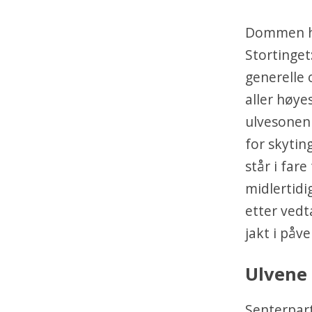
Dommen har
Stortinget
generelle 
aller høye
ulvesonen
for skytin
står i far
midlertidi
etter vedt
jakt i påve
Ulvene 
Senterpart