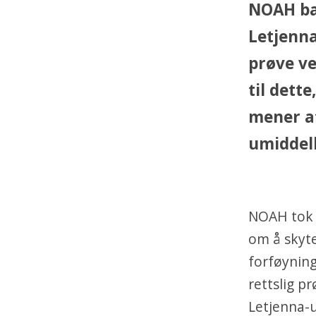
NOAH ba 
Letjenna
prøve ve
til dette
mener a
umiddelb
NOAH tok i
om å skyt
forføyning
rettslig p
Letjenna-