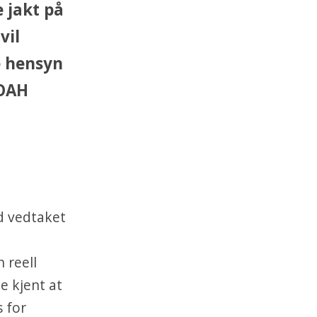
 jakt på
vil
e hensyn
NOAH
d vedtaket
 reell
e kjent at
 for