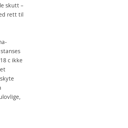
le skutt –
 rett til
na-
 stanses
18 c ikke
det
 skyte
n
lovlige,