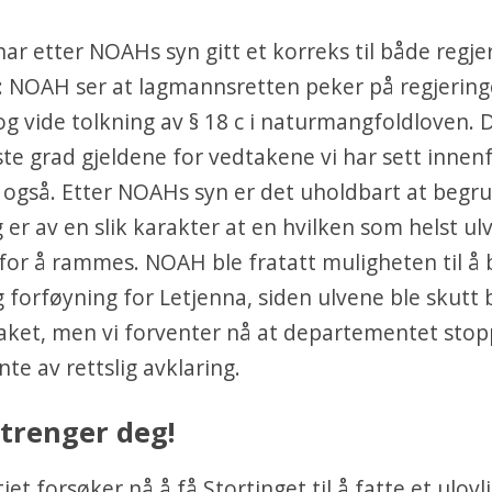
 etter NOAHs syn gitt et korreks til både regje
: NOAH ser at lagmannsretten peker på regjeringe
og vide tolkning av § 18 c i naturmangfoldloven. D
ste grad gjeldene for vedtakene vi har sett innen
 også. Etter NOAHs syn er det uholdbart at begr
g er av en slik karakter at en hvilken som helst ul
e for å rammes. NOAH ble fratatt muligheten til å
g forføyning for Letjenna, siden ulvene ble skutt 
aket, men vi forventer nå at departementet stop
nte av rettslig avklaring.
trenger deg!
iet forsøker nå å få Stortinget til å fatte et ulovl