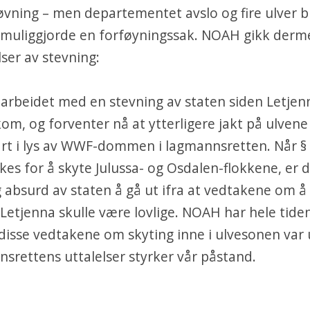
røvning – men departementet avslo og fire ulver b
muliggjorde en forføyningssak. NOAH gikk dermed
ser av stevning:
arbeidet med en stevning av staten siden Letjen
om, og forventer nå at ytterligere jakt på ulvene
t i lys av WWF-dommen i lagmannsretten. Når § 
es for å skyte Julussa- og Osdalen-flokkene, er 
g absurd av staten å gå ut ifra at vedtakene om å
 Letjenna skulle være lovlige. NOAH har hele tide
disse vedtakene om skyting inne i ulvesonen var u
srettens uttalelser styrker vår påstand.