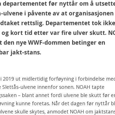
departementet før nyttår om å utsette
-ulvene i påvente av at organisasjonen 
dtaket rettslig. Departementet tok ikk
, og kort tid etter var fire ulver skutt. 
t den nye WWF-dommen betinger en
ar jakt-stans.
 2019 ut midlertidig forføyning i forbindelse me
e Slettås-ulvene innenfor sonen. NOAH tapte
ssaken – blant annet fordi ulvene ble skutt før en
røvning kunne foretas. Når det dagen før nyttår bl
ulvene skulle skytes, anmodet NOAH om jaktstans