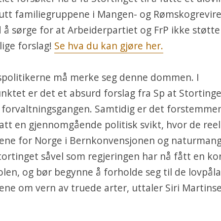
kutt familiegruppene i Mangen- og Rømskogreviret
 å sørge for at Arbeiderpartiet og FrP ikke støtte
lige forslag!
Se hva du kan gjøre her.
gspolitikerne må merke seg denne dommen. I
ktet er det et absurd forslag fra Sp at Stortinge
 forvaltningsgangen. Samtidig er det forstemme
tt en gjennomgående politisk svikt, hvor de reel
lsene for Norge i Bernkonvensjonen og naturman
tortinget såvel som regjeringen har nå fått en ko
len, og bør begynne å forholde seg til de lovpål
sene om vern av truede arter, uttaler Siri Martinse