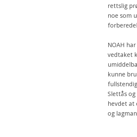
rettslig p
noe som u
forberedel
NOAH har 
vedtaket k
umiddelbar
kunne bruk
fullstendi
Slettås og
hevdet at 
og lagmann