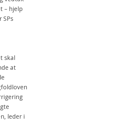
 – hjelp
r SPs
t skal
nde at
le
gfoldloven
rrigering
agte
n, leder i