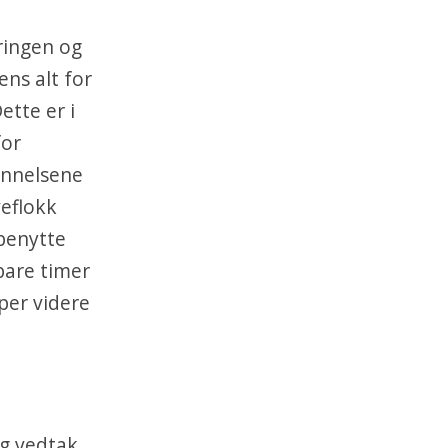
ringen og
ns alt for
ette er i
for
unnelsene
veflokk
 benytte
bare timer
per videre
ig vedtak