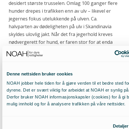
desidert største trusselen. Omlag 100 ganger flere
hunder drepes i trafikken enn av ulv – likevel er
jegernes fokus utelukkende på ulven. Ca.
halvparten av dødeligheten på ulv i Skandinavia
skyldes ulovlig jakt. Når det fra jegerhold kreves
nødvergerett for hund, er faren stor for at enda
flere ulver vil bli skutt ulovlig, under påskudd av
nødverge.
Internasjonale verneavtaler
Denne nettsiden bruker cookies
NOAH jobber hele tiden for å gjøre verden til et bedre sted fo
Norge har gjennom ratifiseringen av
dyrene. Det er svært viktig for arbeidet at NOAH er synlig på 
Bernkonvensjonen forpliktet seg til å verne trua og
Derfor bruker NOAH informasjonskapsler (cookies) for å gi 
sårbare arter på nivåer som samsvarer med
mulig innhold og for å analysere trafikken på våre nettsider.
økologiske forutsetninger og som sikrer artene
langsiktig overlevelse. Som ett av kontraktlandene
har Norge erkjent at den ville fauna innebærer en
Detaljer