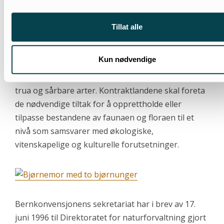
naturarv av estetisk, vitenskapelig,
rekreasjonsmessig, økonomisk og indre verdi, som
Tillat alle
må bevares og videreføres til fremtidige
generasjoner, og har samtidig erkjent faunaens
Kun nødvendige
viktige rolle i å opprettholde den biologiske
balansen. Særlig vekt i konvensjonen er lagt på
trua og sårbare arter. Kontraktlandene skal foreta
de nødvendige tiltak for å opprettholde eller
tilpasse bestandene av faunaen og floraen til et
nivå som samsvarer med økologiske,
vitenskapelige og kulturelle forutsetninger.
Bernkonvensjonens sekretariat har i brev av 17.
juni 1996 til Direktoratet for naturforvaltning gjort