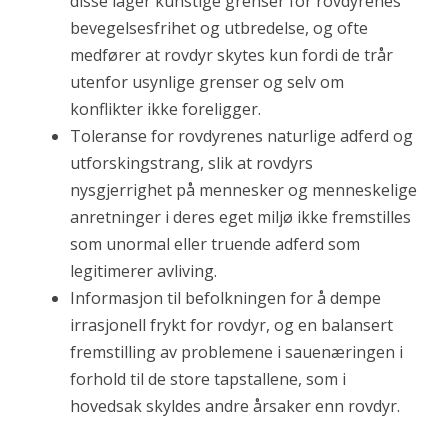
disse lager kunstige grenser for rovdyrenes
bevegelsesfrihet og utbredelse, og ofte
medfører at rovdyr skytes kun fordi de trår
utenfor usynlige grenser og selv om
konflikter ikke foreligger.
Toleranse for rovdyrenes naturlige adferd og
utforskingstrang, slik at rovdyrs
nysgjerrighet på mennesker og menneskelige
anretninger i deres eget miljø ikke fremstilles
som unormal eller truende adferd som
legitimerer avliving.
Informasjon til befolkningen for å dempe
irrasjonell frykt for rovdyr, og en balansert
fremstilling av problemene i sauenæringen i
forhold til de store tapstallene, som i
hovedsak skyldes andre årsaker enn rovdyr.