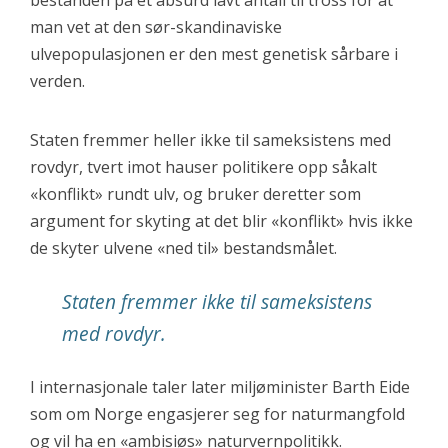
bestanden på et absurd lavt antall til tross for at
man vet at den sør-skandinaviske
ulvepopulasjonen er den mest genetisk sårbare i
verden.
Staten fremmer heller ikke til sameksistens med
rovdyr, tvert imot hauser politikere opp såkalt
«konflikt» rundt ulv, og bruker deretter som
argument for skyting at det blir «konflikt» hvis ikke
de skyter ulvene «ned til» bestandsmålet.
Staten fremmer ikke til sameksistens
med rovdyr.
I internasjonale taler later miljøminister Barth Eide
som om Norge engasjerer seg for naturmangfold
og vil ha en «ambisiøs» naturvernpolitikk.