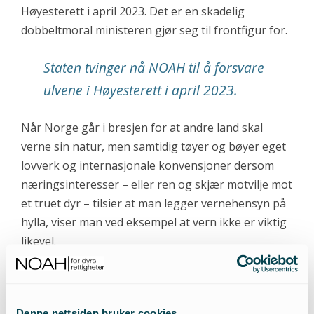
Høyesterett i april 2023. Det er en skadelig
dobbeltmoral ministeren gjør seg til frontfigur for.
Staten tvinger nå NOAH til å forsvare
ulvene i Høyesterett i april 2023.
Når Norge går i bresjen for at andre land skal
verne sin natur, men samtidig tøyer og bøyer eget
lovverk og internasjonale konvensjoner dersom
næringsinteresser – eller ren og skjær motvilje mot
et truet dyr – tilsier at man legger vernehensyn på
hylla, viser man ved eksempel at vern ikke er viktig
likevel.
En hån mot avtalen
Denne nettsiden bruker cookies