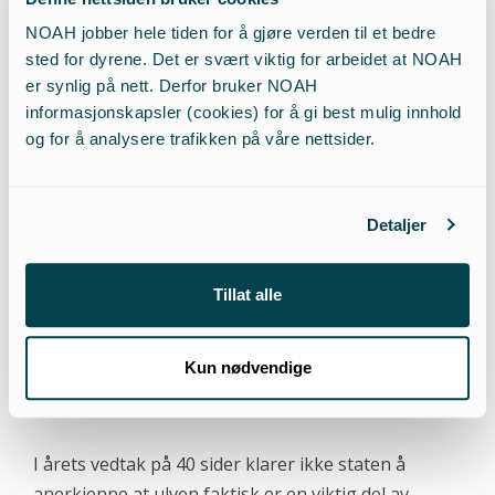
I alle fall ikke for rike land, som kan gjøre hva de vil
mot egen natur og samtidig «betale» for bevaring
NOAH jobber hele tiden for å gjøre verden til et bedre
utenlands.
sted for dyrene. Det er svært viktig for arbeidet at NOAH
er synlig på nett. Derfor bruker NOAH
informasjonskapsler (cookies) for å gi best mulig innhold
Det er ikke denne type naturvern vi trenger i
og for å analysere trafikken på våre nettsider.
naturkrisens tid. Ulven og de andre store
rovdyrene er nøkkelarter i vår natur.
Detaljer
Ulven og de andre store rovdyrene er
nøkkelarter i vår natur.
Tillat alle
Ved å la dem utføre sin økologiske rolle, skapes
mer robuste økologiske systemer. Men dette
Kun nødvendige
aspektet blir ikke engang berørt i statens vedtak.
I årets vedtak på 40 sider klarer ikke staten å
anerkjenne at ulven faktisk er en viktig del av