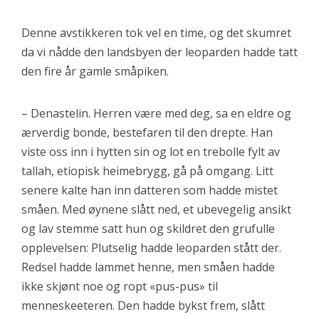
Denne avstikkeren tok vel en time, og det skumret
da vi nådde den landsbyen der leoparden hadde tatt
den fire år gamle småpiken.
– Denastelin. Herren være med deg, sa en eldre og
ærverdig bonde, bestefaren til den drepte. Han
viste oss inn i hytten sin og lot en trebolle fylt av
tallah, etiopisk heimebrygg, gå på omgang. Litt
senere kalte han inn datteren som hadde mistet
småen. Med øynene slått ned, et ubevegelig ansikt
og lav stemme satt hun og skildret den grufulle
opplevelsen: Plutselig hadde leoparden stått der.
Redsel hadde lammet henne, men småen hadde
ikke skjønt noe og ropt «pus-pus» til
menneskeeteren. Den hadde bykst frem, slått