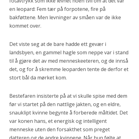
fotavtrykk som ikke levnet noen tvil om at det var
en leopard: Fem tær på forpotene, fire på
bakføttene. Men levninger av småen var de ikke
kommet over.
Det viste seg at de bare hadde ett gevær i
landsbyen, en gammel hagle som neppe var i stand
til å gjøre det av med menneskeeteren, og de innså
det, og for å skremme leoparden tente de derfor et
stort bål da mørket kom.
Bestefaren insisterte på at vi skulle spise med dem
før vi startet på den nattlige jakten, og en eldre,
snauklipt kvinne begynte å forberede måltidet. Det
var konen hans, et energisk og intelligent
menneske uten den forsakthet som preget
datteren og de andre kvinnene. Når hun følte at