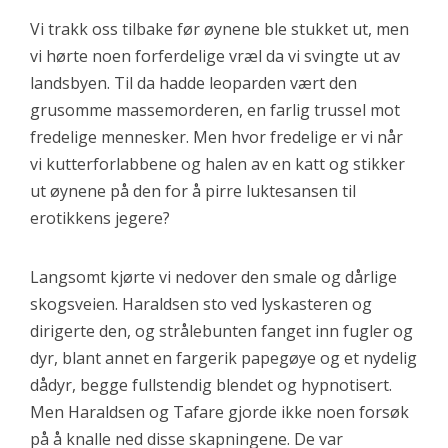
Vi trakk oss tilbake før øynene ble stukket ut, men
vi hørte noen forferdelige vræl da vi svingte ut av
landsbyen. Til da hadde leoparden vært den
grusomme massemorderen, en farlig trussel mot
fredelige mennesker. Men hvor fredelige er vi når
vi kutterforlabbene og halen av en katt og stikker
ut øynene på den for å pirre luktesansen til
erotikkens jegere?
Langsomt kjørte vi nedover den smale og dårlige
skogsveien. Haraldsen sto ved lyskasteren og
dirigerte den, og strålebunten fanget inn fugler og
dyr, blant annet en fargerik papegøye og et nydelig
dådyr, begge fullstendig blendet og hypnotisert.
Men Haraldsen og Tafare gjorde ikke noen forsøk
på å knalle ned disse skapningene. De var