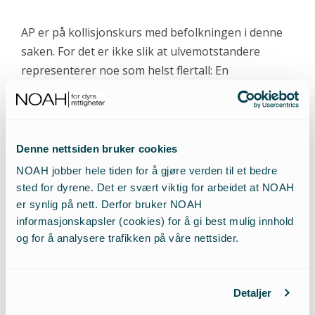
AP er på kollisjonskurs med befolkningen i denne
saken. For det er ikke slik at ulvemotstandere
representerer noe som helst flertall: En
undersøkelse for NOAH fra Respons Analyse viste
at 86% av Norges befolkning mener myndighetene
har et ansvar for at ingen arter er truet i Norge.
Her har AP sviktet grovt.
Denne nettsiden bruker cookies
NOAH jobber hele tiden for å gjøre verden til et bedre
Innlegg av NOAHs leder Siri Martinsen, på trykk i
sted for dyrene. Det er svært viktig for arbeidet at NOAH
Dagsavisen 13.02.2020.
er synlig på nett. Derfor bruker NOAH
informasjonskapsler (cookies) for å gi best mulig innhold
og for å analysere trafikken på våre nettsider.
Detaljer