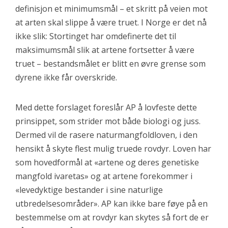
definisjon et minimumsmål – et skritt på veien mot
at arten skal slippe å være truet. I Norge er det nå
ikke slik: Stortinget har omdefinerte det til
maksimumsmål slik at artene fortsetter å være
truet – bestandsmålet er blitt en øvre grense som
dyrene ikke får overskride.
Med dette forslaget foreslår AP å lovfeste dette
prinsippet, som strider mot både biologi og juss.
Dermed vil de rasere naturmangfoldloven, i den
hensikt å skyte flest mulig truede rovdyr. Loven har
som hovedformål at «artene og deres genetiske
mangfold ivaretas» og at artene forekommer i
«levedyktige bestander i sine naturlige
utbredelsesområder». AP kan ikke bare føye på en
bestemmelse om at rovdyr kan skytes så fort de er