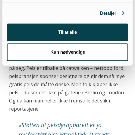
ofte skjer – og hvis man som journalist ikke
påpeker slike sammenhenger mener jeg man ikke
Detaljer
har gjort hjemmeleksa.
Tillat alle
– Pelsbransjens pressemelding om at pels er på mote
igjen, refereres flittig hvert år?
Kun nødvendige
– Ja, og det stemmer ikke hvis man ser hva folk har
på seg. Pels er tilbake på catwalken – nettopp fordi
pelsbransjen sponser designere og gir dem så mye
gratis pels de måtte ønske. Men folk kjøper ikke
pels – du ser det ikke på gatene i Berlin og London.
Og da kan man heller ikke fremstille det slik i
reportasjene.
«
Støtten til pelsdyroppdrett er jo
misforstått distriktspolitikk. Distrikts-