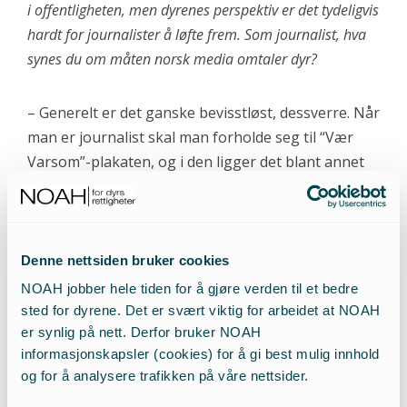
i offentligheten, men dyrenes perspektiv er det tydeligvis
hardt for journalister å løfte frem. Som journalist, hva
synes du om måten norsk media omtaler dyr?
– Generelt er det ganske bevisstløst, dessverre. Når
man er journalist skal man forholde seg til “Vær
Varsom”-plakaten, og i den ligger det blant annet
at man skal opponere mot maktbruk og granske
makt. Menneskers overgrep mot dyr er
maktovergrep, men likevel omtales det ofte som
om det var uproblematisk. Jeg blir matt av norske
Denne nettsiden bruker cookies
motebladers omtale av pels. Jeg har arbeidet i både
NOAH jobber hele tiden for å gjøre verden til et bedre
Tyskland, England og Frankrike, og moteskapere
sted for dyrene. Det er svært viktig for arbeidet at NOAH
som tar i bruk pels blir møtt med svært kritiske
er synlig på nett. Derfor bruker NOAH
informasjonskapsler (cookies) for å gi best mulig innhold
spørsmål. For eksempel påpekes det alltid hvis
og for å analysere trafikken på våre nettsider.
designere er sponset av pelsindustrien, noe som