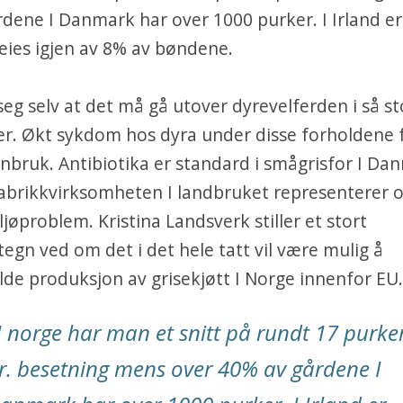
dene I Danmark har over 1000 purker. I Irland er
 eies igjen av 8% av bøndene.
 seg selv at det må gå utover dyrevelferden i så s
r. Økt sykdom hos dyra under disse forholdene fø
nbruk. Antibiotika er standard i smågrisfor I Da
abrikkvirksomheten I landbruket representerer o
ljøproblem. Kristina Landsverk stiller et stort
egn ved om det i det hele tatt vil være mulig å
de produksjon av grisekjøtt I Norge innenfor EU.
I norge har man et snitt på rundt 17 purke
r. besetning mens over 40% av gårdene I