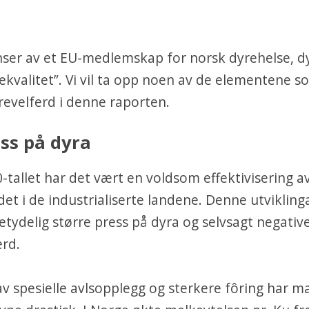
ser av et EU-medlemskap for norsk dyrehelse, d
kvalitet”. Vi vil ta opp noen av de elementene s
evelferd i denne raporten.
ss på dyra
-tallet har det vært en voldsom effektivisering a
et i de industrialiserte landene. Denne utvikling
tydelig større press på dyra og selvsagt negative
erd.
av spesielle avlsopplegg og sterkere fôring har m