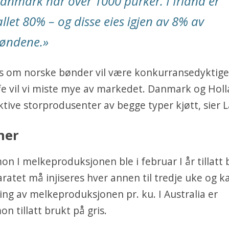
anmark har over 1000 purker. I Irland er
allet 80% – og disse eies igjen av 8% av
øndene.»
rs om norske bønder vil være konkurransedyktige
fe vil vi miste mye av markedet. Danmark og Holl
ktive storprodusenter av begge typer kjøtt, sier 
ner
n I melkeproduksjonen ble i februar I år tillatt 
ratet må injiseres hver annen til tredje uke og ka
ng av melkeproduksjonen pr. ku. I Australia er
n tillatt brukt på gris.