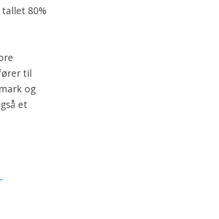
 tallet 80%
tore
rer til
nmark og
gså et
r