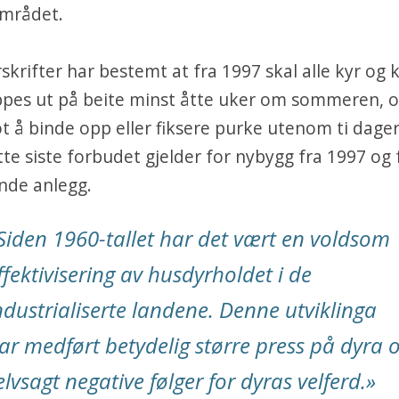
mrådet.
skrifter har bestemt at fra 1997 skal alle kyr og 
ppes ut på beite minst åtte uker om sommeren, og
 å binde opp eller fiksere purke utenom ti dage
tte siste forbudet gjelder for nybygg fra 1997 og 
ende anlegg.
Siden 1960-tallet har det vært en voldsom
ffektivisering av husdyrholdet i de
ndustrialiserte landene. Denne utviklinga
ar medført betydelig større press på dyra 
elvsagt negative følger for dyras velferd.»