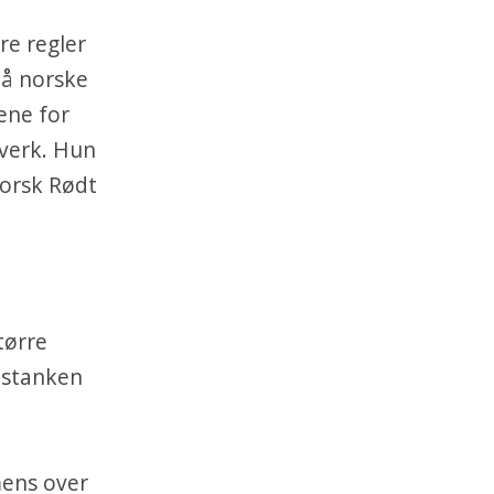
re regler
på norske
ene for
sverk. Hun
Norsk Rødt
tørre
etstanken
mens over