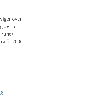
kviger over
 det blir
r rundt
fra år 2000
og