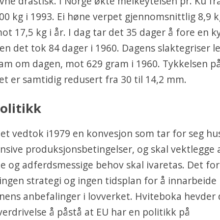
vne drastisk. I Norge økte melkeytelsen pr. Ku fra
400 kg i 1993. Ei høne verpet gjennomsnittlig 8,9 k
ot 17,5 kg i år. I dag tar det 35 dager å fore en k
 men det tok 84 dager i 1960. Dagens slaktegriser l
ram om dagen, mot 629 gram i 1960. Tykkelsen p
t er samtidig redusert fra 30 til 14,2 mm.
olitikk
et vedtok i1979 en konvesjon som tar for seg hu
nsive produksjonsbetingelser, og skal vektlegge 
ke og adferdsmessige behov skal ivaretas. Det for
 ingen strategi og ingen tidsplan for å innarbeide
ens anbefalinger i lovverket. Hviteboka hevder d
erdrivelse å påstå at EU har en politikk på