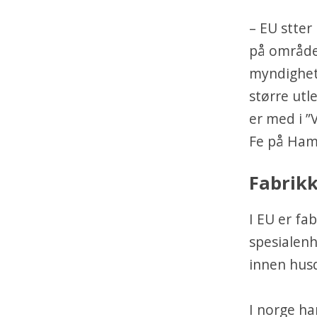
– EU stter
på området
myndighete
større utl
er med i ”
Fe på Ham
Fabrikk
I EU er fa
spesialenh
innen hus
I norge ha