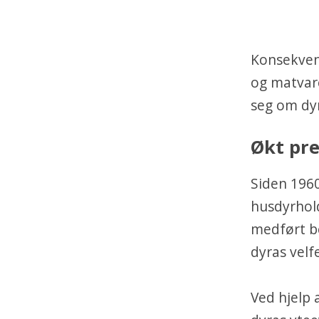
Konsekven
og matvare
seg om dyr
Økt pre
Siden 1960
husdyrhold
medført be
dyras velf
Ved hjelp 