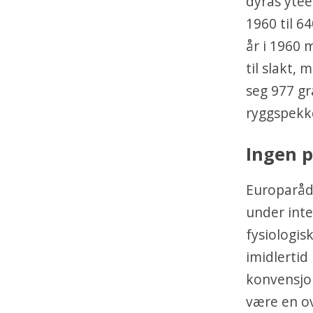
dyras ytee
1960 til 6
år i 1960 m
til slakt,
seg 977 g
ryggspekke
Ingen p
Europaråd
under inte
fysiologis
imidlertid
konvensjon
være en ov