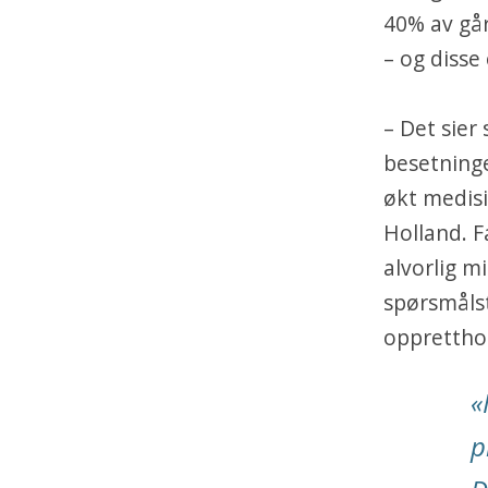
40% av går
– og disse
– Det sier
besetninge
økt medisi
Holland. F
alvorlig mi
spørsmålst
oppretthol
«
p