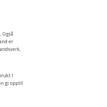
. Også
and er
Landsverk.
brukt I
n gi opptil