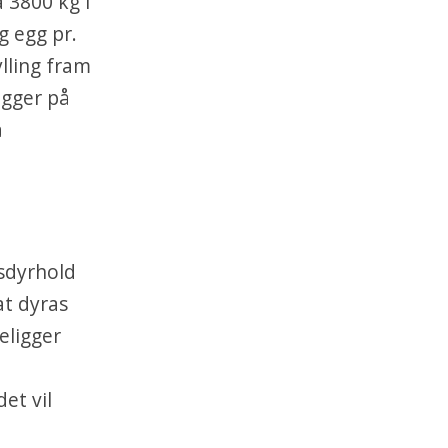
 3800 kg i
g egg pr.
ylling fram
egger på
å
sdyrhold
at dyras
eligger
et vil