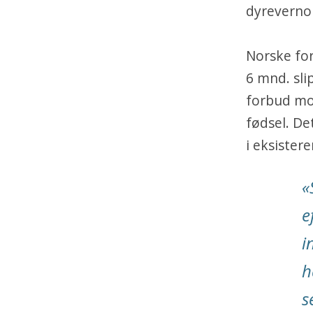
dyreverno
Norske for
6 mnd. sli
forbud mot
fødsel. De
i eksister
«
e
i
h
s