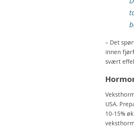
D
t
b
– Det spø
innen fjør
svært effe
Hormo
Veksthormo
USA. Prepa
10-15% øki
veksthormo