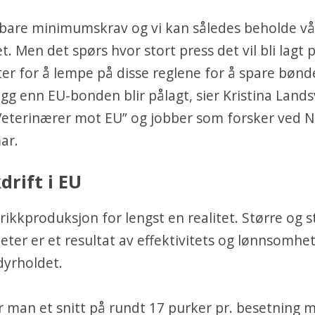
 bare minimumskrav og vi kan således beholde vå
. Men det spørs hvor stort press det vil bli lagt 
r for å lempe på disse reglene for å spare bønd
egg enn EU-bonden blir pålagt, sier Kristina Land
Veterinærer mot EU” og jobber som forsker ved 
ar.
drift i EU
brikkproduksjon for lengst en realitet. Større og s
eter er et resultat av effektivitets og lønnsomh
dyrholdet.
r man et snitt på rundt 17 purker pr. besetning 