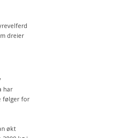
yrevelferd
om dreier
v
a har
 følger for
an økt