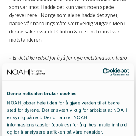
som var imot. Hadde det kun vært noen spede
dyrevernere i Norge som alene hadde det synet,
hadde vår handlingsmåte vært veldig vulgær. Men i
denne saken var det Clinton & co som fremst var
motstanderen.
– Er det ikke redsel for å få for mye motstand som bidro
til standpunktet for hvalfangst?
– Nei, jeg mener ikke at det var det. Vi mener at
hvalfangsten er økologisk forsvarlig. Men vi vil
Denne nettsiden bruker cookies
spille på lag med dem som bor i distriktene og
NOAH jobber hele tiden for å gjøre verden til et bedre
forvalter ressursene. Der strekker vi oss langt for å
sted for dyrene. Det er svært viktig for arbeidet at NOAH
vise at vi kan løse problemene sammen.
er synlig på nett. Derfor bruker NOAH
informasjonskapsler (cookies) for å gi best mulig innhold
og for å analysere trafikken på våre nettsider.
– Mener dere at hvalfangst også er dyrevernmessig