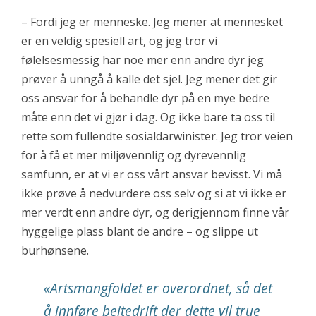
– Fordi jeg er menneske. Jeg mener at mennesket
er en veldig spesiell art, og jeg tror vi
følelsesmessig har noe mer enn andre dyr jeg
prøver å unngå å kalle det sjel. Jeg mener det gir
oss ansvar for å behandle dyr på en mye bedre
måte enn det vi gjør i dag. Og ikke bare ta oss til
rette som fullendte sosialdarwinister. Jeg tror veien
for å få et mer miljøvennlig og dyrevennlig
samfunn, er at vi er oss vårt ansvar bevisst. Vi må
ikke prøve å nedvurdere oss selv og si at vi ikke er
mer verdt enn andre dyr, og derigjennom finne vår
hyggelige plass blant de andre – og slippe ut
burhønsene.
«Artsmangfoldet er overordnet, så det
å innføre beitedrift der dette vil true