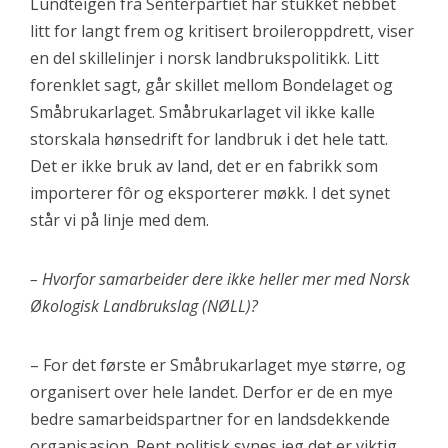
Lundteigen fra Senterpartiet har stukket nebbet
litt for langt frem og kritisert broileroppdrett, viser
en del skillelinjer i norsk landbrukspolitikk. Litt
forenklet sagt, går skillet mellom Bondelaget og
Småbrukarlaget. Småbrukarlaget vil ikke kalle
storskala hønsedrift for landbruk i det hele tatt.
Det er ikke bruk av land, det er en fabrikk som
importerer fôr og eksporterer møkk. I det synet
står vi på linje med dem.
– Hvorfor samarbeider dere ikke heller mer med Norsk
Økologisk Landbrukslag (NØLL)?
– For det første er Småbrukarlaget mye større, og
organisert over hele landet. Derfor er de en mye
bedre samarbeidspartner for en landsdekkende
organisasjon. Rent politisk synes jeg det er viktig