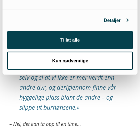
forsvarlig?
Detaljer
– Der mener vi forsåvidt at avlivningen ikke er ille
nok til at vi er imot hvalfangst av den grunn. Det er
Tillat alle
såklart ikke smertefritt å avlive et dyr på mange
tonn.
Kun nødvendige
«Vi må ikke prøve å nedvurdere oss
selv og si at vi ikke er mer verdt enn
andre dyr, og derigjennom finne vår
hyggelige plass blant de andre – og
slippe ut burhønsene.»
– Nei, det kan ta opp til en time…