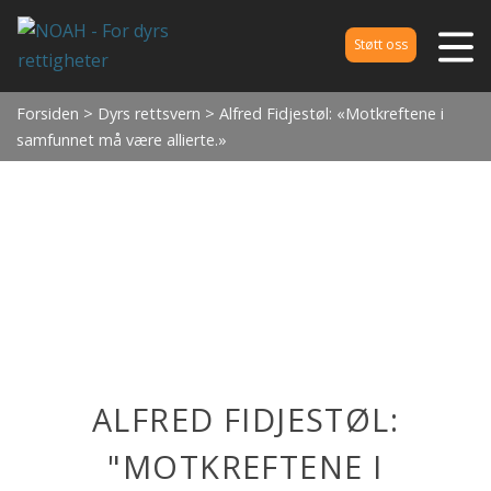
Støtt oss
Forsiden
>
Dyrs rettsvern
> Alfred Fidjestøl: «Motkreftene i
samfunnet må være allierte.»
ALFRED FIDJESTØL:
"MOTKREFTENE I