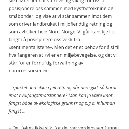
slikt. Men det har vært veldig viktig for oss å
posisjonere oss sammen med kystbefolkning og
småbønder, og vise at vi står sammen imot dem
som driver landbruket i miljøfiendtlig retning og
som avfolker hele Nord-Norge. Vi går kanskje litt
langt i å posisjonere oss vekk fra
«sentimentalistene». Men det er et behov for å si til
hvalfangeren at «vi er en miljøbevegelse, og det vi
står for er fornuftig forvaltning av
naturressursene».
– Sparket dere ikke i feil retning når dere gikk så hardt
imot hvalfangstmotstandere? Man kan jo være imot
fangst både av økologiske grunner og p.g.a. inhuman
fangst …
– Det føltes ikke slik, for det var verdenssamfunnet