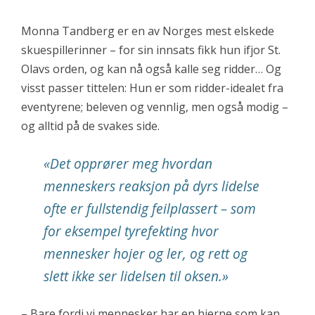
Monna Tandberg er en av Norges mest elskede
skuespillerinner – for sin innsats fikk hun ifjor St.
Olavs orden, og kan nå også kalle seg ridder… Og
visst passer tittelen: Hun er som ridder-idealet fra
eventyrene; beleven og vennlig, men også modig –
og alltid på de svakes side.
«Det opprører meg hvordan
menneskers reaksjon på dyrs lidelse
ofte er fullstendig feilplassert – som
for eksempel tyrefekting hvor
mennesker hojer og ler, og rett og
slett ikke ser lidelsen til oksen.»
– Bare fordi vi mennesker har en hjerne som kan