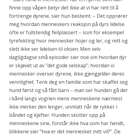
finne opp våpen betyr det ikke at vi har rett til å
fortrenge dyrene, sier hun bestemt. – Det opprører
meg hvordan menneskers reaksjon på dyrs lidelse
ofte er fullstendig feilplassert – som for eksempel
tyrefekting hvor mennesker hojer og ler, og rett og
slett ikke ser lidelsen til oksen. Men selv
dagligdagse små episoder sier noe om hvordan dyr
er skjøvet ut av ”det gode selskap”; hvordan vi
mennesker overser dyrene, ikke gjengjelder deres
vennlighet. Tenk deg en familie som har skaffet seg
hund først og så fått barn – man ser hunden gå der
i bånd langs vognen mens menneskene nærmest
ikke merker den lenger, unntatt når de rykker i
båndet og kjefter. Hunden skotter opp på
menneskene sine, forstår ikke hva som har hendt,
blikkene sier ”hva er det mennesket mitt vil?”. De