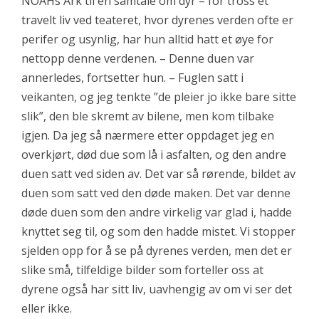
NOAHs Ark til en samtale om dyr – for tross et
travelt liv ved teateret, hvor dyrenes verden ofte er
perifer og usynlig, har hun alltid hatt et øye for
nettopp denne verdenen. – Denne duen var
annerledes, fortsetter hun. – Fuglen satt i
veikanten, og jeg tenkte ”de pleier jo ikke bare sitte
slik”, den ble skremt av bilene, men kom tilbake
igjen. Da jeg så nærmere etter oppdaget jeg en
overkjørt, død due som lå i asfalten, og den andre
duen satt ved siden av. Det var så rørende, bildet av
duen som satt ved den døde maken. Det var denne
døde duen som den andre virkelig var glad i, hadde
knyttet seg til, og som den hadde mistet. Vi stopper
sjelden opp for å se på dyrenes verden, men det er
slike små, tilfeldige bilder som forteller oss at
dyrene også har sitt liv, uavhengig av om vi ser det
eller ikke.