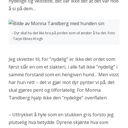
nydelige og velstelte, det var ikke det at det var noe
å si på dem…
– Dyr skal ha det like bra på jorden som vil ønsker å ha det. Foto
: Tarjei Eknes Krogh
Jeg skvetter til, for ”nydelig” er ikke det ordet som
først slår en om et slakteri, i alle fall ikke ”nydelig” i
samme forstand som en hengiven hund… Men visst
har hun rett – det vi gjør mot dyr pynter vi på, det
skal gjøres pent og tilforlatelig. For Monna
Tandberg hjalp ikke den ”nydelige” overflaten:
– Uttrykket å hyle som en stukken gris forsto jeg
plutselig hva betydde. Dyrene skjønte hva som