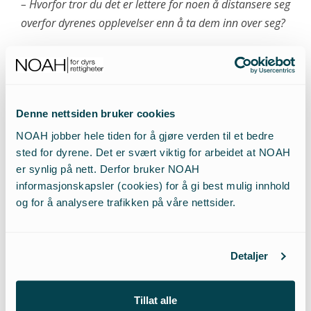
– Hvorfor tror du det er lettere for noen å distansere seg
overfor dyrenes opplevelser enn å ta dem inn over seg?
«
Vårt forhold til dyr har mye med
oppdragelse å gjøre.
»
Denne nettsiden bruker cookies
– Jeg tror det har med mangel på fantasi å gjøre –
NOAH jobber hele tiden for å gjøre verden til et bedre
at man ikke klarer å se verden fra en annens
sted for dyrene. Det er svært viktig for arbeidet at NOAH
synspunkt. Som ved jakt; det å skyte et dyr for sin
er synlig på nett. Derfor bruker NOAH
egen rekreasjon som en slags lek, og ikke sette seg
informasjonskapsler (cookies) for å gi best mulig innhold
inn i hva det vil si for dyret – å bli skadeskutt og
og for å analysere trafikken på våre nettsider.
ikke klare å gå eller spise. Jeg begriper ikke jakt, at
det skal være noe ”fint” og ”spennende”. Når folk
står frem med at de har vært i Afrika og skutt løver
Detaljer
og elefanter, synes jeg det nærmer seg idioti.
Tillat alle
– Tror du evne til innlevelse i dyr og skuespillerkunst